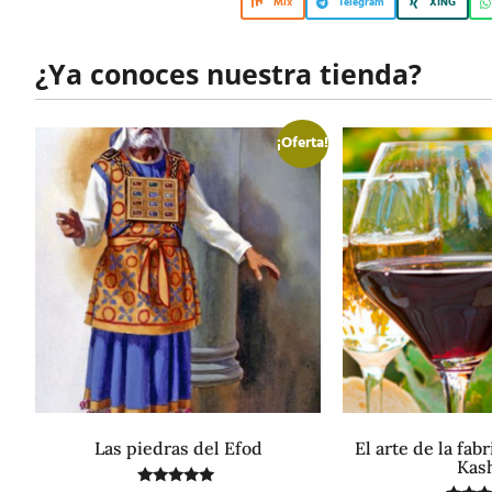
Mix
Telegram
XING
¿Ya conoces nuestra tienda?
¡Oferta!
Las piedras del Efod
El arte de la fab
Kas