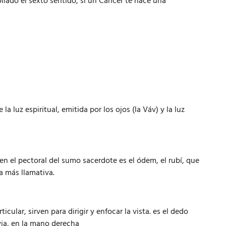
lado el sexto sentido, sí un Cáncer te hace una
la luz espiritual, emitida por los ojos (la Váv) y la luz
en el pectoral del sumo sacerdote es el ódem, el rubí, que
ra más llamativa.
ular, sirven para dirigir y enfocar la vista. es el dedo
ovia, en la mano derecha