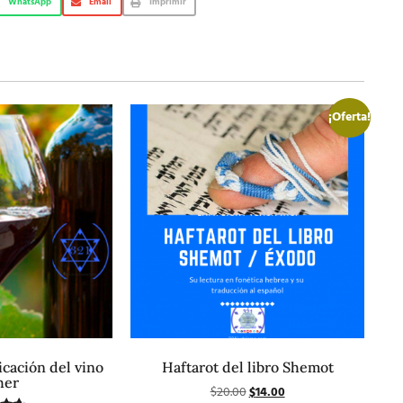
WhatsApp
Email
Imprimir
¡Oferta!
ricación del vino
Haftarot del libro Shemot
her
$
20.00
$
14.00