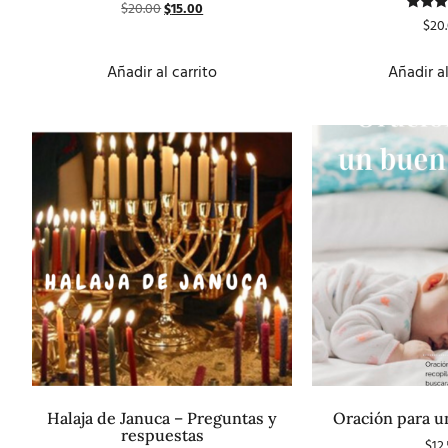
Valorado
$
20.00
$
15.00
con
Valor
$
20
5.00
co
de 5
4.5
de 
Añadir al carrito
Añadir al
Halaja de Januca – Preguntas y
Oración para u
respuestas
$
12