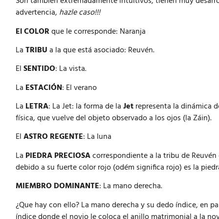
Son también extremadamente intuitivos, tienen muy desarrol
advertencia,
hazle caso!!!
El COLOR
que le corresponde: Naranja
La
TRIBU
a la que está asociado: Reuvén.
El
SENTIDO
: La vista.
La
ESTACIÓN
: El verano
La
LETRA
: La Jet: la forma de la
Jet
representa la dinámica de 
física, que vuelve del objeto observado a los ojos (la Záin).
El
ASTRO REGENTE
: La luna
La
PIEDRA PRECIOSA
correspondiente a la tribu de Reuvén 
debido a su fuerte color rojo (odém significa rojo) es la pied
MIEMBRO DOMINANTE
: La mano derecha.
¿Que hay con ello? La mano derecha y su dedo índice, en partic
índice donde el novio le coloca el anillo matrimonial a la n