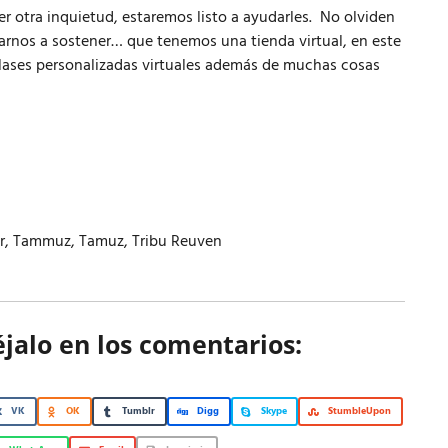
r otra inquietud, estaremos listo a ayudarles. No olviden
rnos a sostener… que tenemos una tienda virtual, en este
ases personalizadas virtuales además de muchas cosas
r
,
Tammuz
,
Tamuz
,
Tribu Reuven
éjalo en los comentarios:
VK
OK
Tumblr
Digg
Skype
StumbleUpon