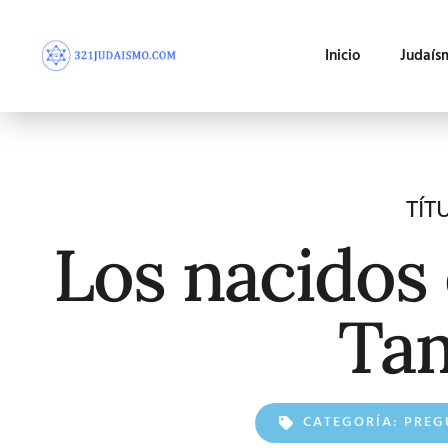
Inicio
Judaís
TÍT
Los nacidos 
Ta
CATEGORÍA:
PREG