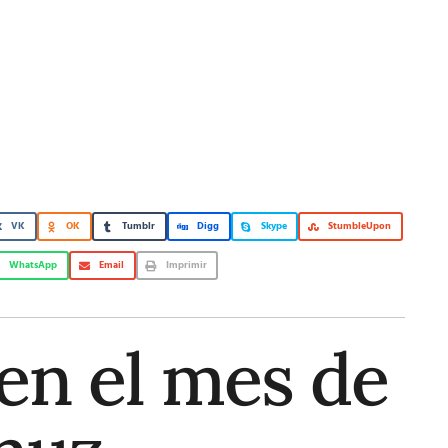
VK
OK
Tumblr
Digg
Skype
StumbleUpon
WhatsApp
Email
Imprimir
en el mes de