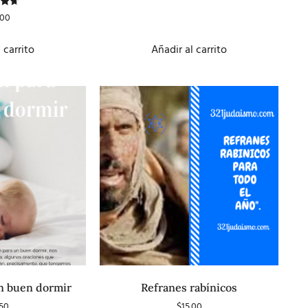
ado
.00
n
0
5
 carrito
Añadir al carrito
n buen dormir
Refranes rabínicos
.50
$
15.00