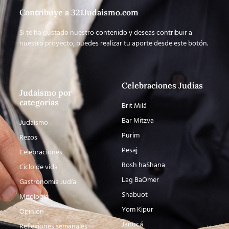
Contribuye a 321Judaismo.com
Si te ha gustado nuestro contenido y deseas contribuir a
nuestro proyecto, puedes realizar tu aporte desde este botón.
Celebraciones Judías
Judaísmo por
categorías
Brit Milá
Bar Mitzva
Judaísmo
Purim
Rezos
Pesaj
Celebraciones
Rosh haShana
Ciclo de vida
Lag BaOmer
Gastronomía Judía
Shabuot
Mitología
Yom Kipur
Opinión
Janucá
Reflexiones semanales