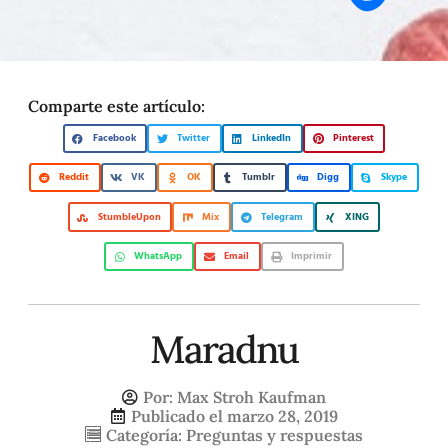
Comparte este artículo:
Facebook
Twitter
LinkedIn
Pinterest
Reddit
VK
OK
Tumblr
Digg
Skype
StumbleUpon
Mix
Telegram
XING
WhatsApp
Email
Imprimir
Maradnu
Por:
Max Stroh Kaufman
Publicado el
marzo 28, 2019
Categoría:
Preguntas y respuestas