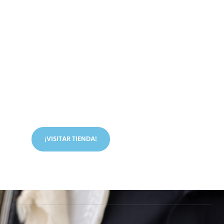
Conoce nuestra tienda
En nuestra tienda tenemos libros digitales, cursos,
artículos judíos y mucho más.
¡VISITAR TIENDA!