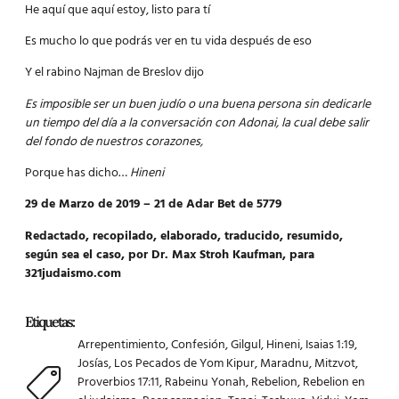
He aquí que aquí estoy, listo para tí
Es mucho lo que podrás ver en tu vida después de eso
Y el rabino Najman de Breslov dijo
Es imposible ser un buen judío o una buena persona sin dedicarle
un tiempo del día a la conversación con Adonai, la cual debe salir
del fondo de nuestros corazones,
Porque has dicho…
Hineni
29 de Marzo de 2019 – 21 de Adar Bet de 5779
Redactado, recopilado, elaborado, traducido, resumido,
según sea el caso, por Dr. Max Stroh Kaufman, para
321judaismo.com
Etiquetas:
Arrepentimiento
,
Confesión
,
Gilgul
,
Hineni
,
Isaias 1:19
,
Josías
,
Los Pecados de Yom Kipur
,
Maradnu
,
Mitzvot
,
Proverbios 17:11
,
Rabeinu Yonah
,
Rebelion
,
Rebelion en