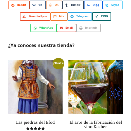
Reddit
VK
OK
Tumblr
Digg
Skype
StumbleUpon
Mix
Telegram
XING
WhatsApp
Email
Imprimir
¿Ya conoces nuestra tienda?
¡Oferta!
Las piedras del Efod
El arte de la fabricación del
vino Kasher