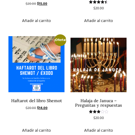
$
20.00
$
15.00
Valorado
con
$
20.00
Valorado
5.00
con
de 5
4.50
de 5
Añadir al carrito
Añadir al carrito
¡Oferta!
Haftarot del libro Shemot
Halaja de Januca –
Preguntas y respuestas
$
20.00
$
14.00
$
20.00
Valorado
con
3.00
de 5
Añadir al carrito
Añadir al carrito