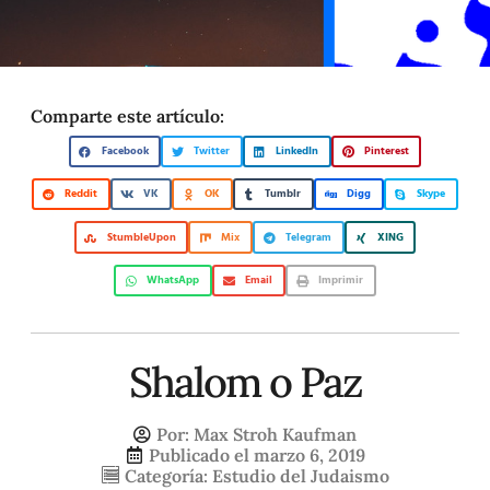
Comparte este artículo:
Facebook
Twitter
LinkedIn
Pinterest
Reddit
VK
OK
Tumblr
Digg
Skype
StumbleUpon
Mix
Telegram
XING
WhatsApp
Email
Imprimir
Shalom o Paz
Por:
Max Stroh Kaufman
Publicado el
marzo 6, 2019
Categoría:
Estudio del Judaismo