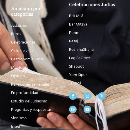
Celebraciones Judías
Judaísmo por
categorías
Brit Milá
Bar Mitzva
Judaísmo
Purim
Rezos
Pesaj
Celebraciones
Rosh haShana
Ciclo de vida
Lag BaOmer
Gastronomía Judía
Shabuot
Mitología
Yom Kipur
Opinión
Janucá
Reflexiones semanales
En profundidad
Estudio del Judaísmo
Preguntas y respuestas
Sionismo
Israel