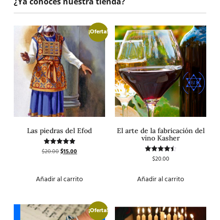
¿Ya conoces nuestra tienda?
¡Oferta!
Las piedras del Efod
El arte de la fabricación del
vino Kasher
$
20.00
$
15.00
Valorado
con
$
20.00
Valorado
5.00
con
de 5
4.50
de 5
Añadir al carrito
Añadir al carrito
¡Oferta!