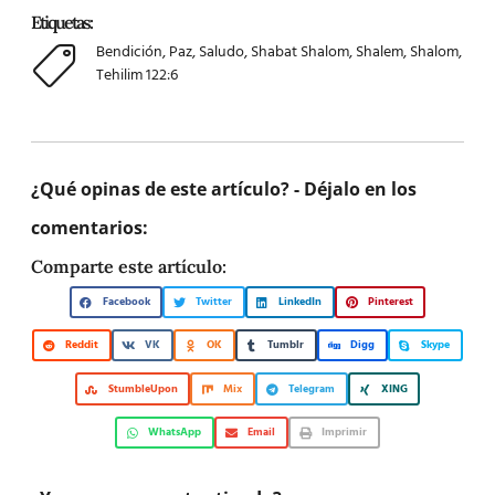
Etiquetas:
Bendición
,
Paz
,
Saludo
,
Shabat Shalom
,
Shalem
,
Shalom
,
Tehilim 122:6
¿Qué opinas de este artículo? - Déjalo en los
comentarios:
Comparte este artículo:
Facebook
Twitter
LinkedIn
Pinterest
Reddit
VK
OK
Tumblr
Digg
Skype
StumbleUpon
Mix
Telegram
XING
WhatsApp
Email
Imprimir