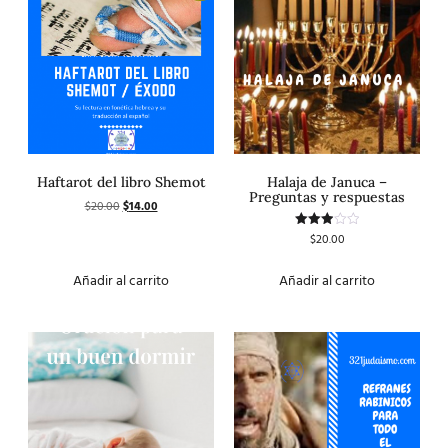
Haftarot del libro Shemot
Halaja de Januca –
Preguntas y respuestas
$
20.00
$
14.00
$
20.00
Valorado
con
3.00
de 5
Añadir al carrito
Añadir al carrito