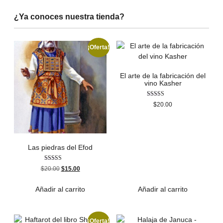
¿Ya conoces nuestra tienda?
¡Oferta!
El arte de la fabricación del
vino Kasher
Valorado
$
20.00
con
4.50
de 5
Las piedras del Efod
Valorado con
$
20.00
$
15.00
5.00
de 5
Añadir al carrito
Añadir al carrito
¡Oferta!