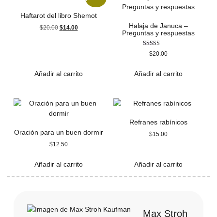
Haftarot del libro Shemot
Halaja de Januca –
$
20.00
$
14.00
Preguntas y respuestas
Valorado
$
20.00
con
3.00
de 5
Añadir al carrito
Añadir al carrito
Refranes rabínicos
Oración para un buen dormir
$
15.00
$
12.50
Añadir al carrito
Añadir al carrito
Max Stroh