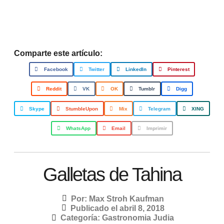
Comparte este artículo:
Facebook
Twitter
LinkedIn
Pinterest
Reddit
VK
OK
Tumblr
Digg
Skype
StumbleUpon
Mix
Telegram
XING
WhatsApp
Email
Imprimir
Galletas de Tahina
Por:
Max Stroh Kaufman
Publicado el
abril 8, 2018
Categoría:
Gastronomia Judia