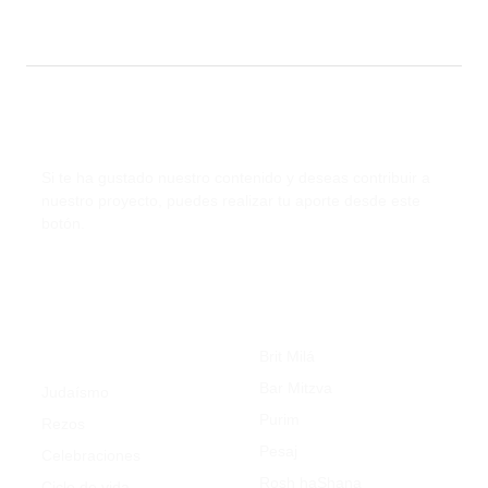
Contribuye a 321Judaismo.com
Si te ha gustado nuestro contenido y deseas contribuir a
nuestro proyecto, puedes realizar tu aporte desde este
botón.
Celebraciones Judías
Judaísmo por
categorías
Brit Milá
Bar Mitzva
Judaísmo
Purim
Rezos
Pesaj
Celebraciones
Rosh haShana
Ciclo de vida