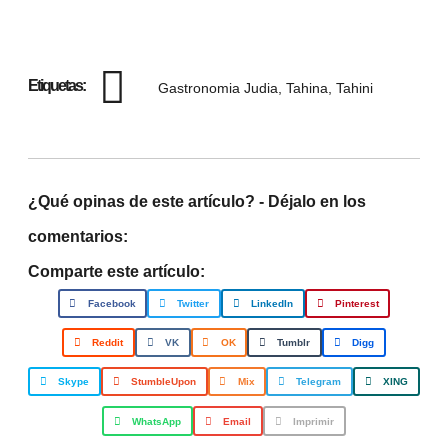
Etiquetas:
Gastronomia Judia
,
Tahina
,
Tahini
¿Qué opinas de este artículo? - Déjalo en los
comentarios:
Comparte este artículo:
Facebook
Twitter
LinkedIn
Pinterest
Reddit
VK
OK
Tumblr
Digg
Skype
StumbleUpon
Mix
Telegram
XING
WhatsApp
Email
Imprimir