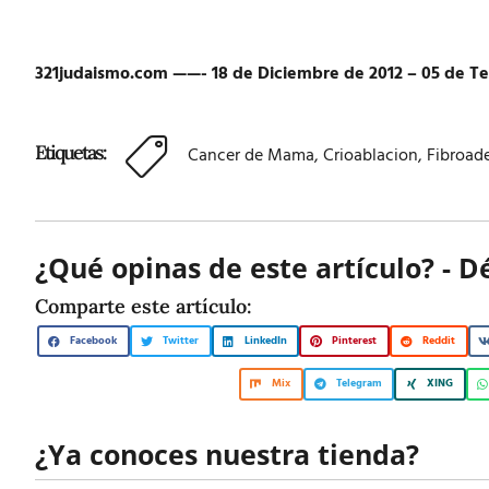
321judaismo.com ——- 18 de Diciembre de 2012 – 05 de Te
Etiquetas:
Cancer de Mama
,
Crioablacion
,
Fibroa
¿Qué opinas de este artículo? - D
Comparte este artículo:
Facebook
Twitter
LinkedIn
Pinterest
Reddit
Mix
Telegram
XING
¿Ya conoces nuestra tienda?