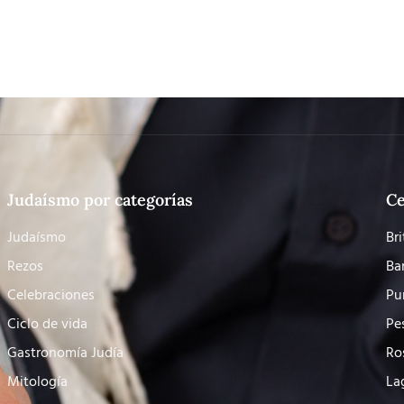
Judaísmo por categorías
Ce
Judaísmo
Bri
Rezos
Ba
Celebraciones
Pu
Ciclo de vida
Pe
Gastronomía Judía
Ro
Mitología
La