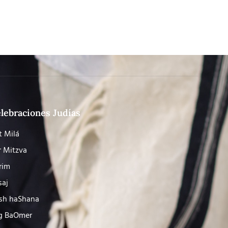
lebraciones Judías
t Milá
r Mitzva
rim
saj
sh haShana
g BaOmer