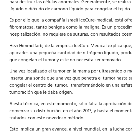
para destruir las células anormales. Generalmente, se reali
líquido o dióxido de carbono líquido para congelar el tejido.
Es por ello que la compañía israelí IceCure-medical, está of
fibromatosa, tanto benigna como la maligna. Es un procedim
hospitalización, no requiere de suturas, con resultados cosm
Hezi Himmelfarb, de la empresa IceCure Medical explica que, a
aplicarles una pequeña cantidad de nitrógeno líquido, produ
que congelan el tumor y este no necesita ser removido.
Una vez localizado el tumor en la mama por ultrasonido o ma
inserta una sonda que una vez que penetra el tumor hasta su
congelar el centro del tumor, transformándolo en una esfera
tumoración que le daba origen.
A esta técnica, en este momento, sólo falta la aprobación d
comenzar su distribución, en el año 2013, y hasta el momen
tratados con este novedoso método.
Esto implica un gran avance, a nivel mundial, en la lucha con