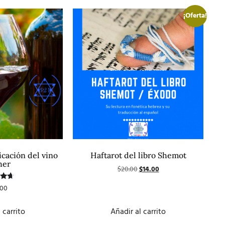
¡Oferta!
ricación del vino
Haftarot del libro Shemot
her
$
20.00
$
14.00
ado
.00
n
0
5
 carrito
Añadir al carrito