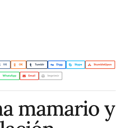
VK
OK
Tumblr
Digg
Skype
StumbleUpon
WhatsApp
Email
Imprimir
a mamario y