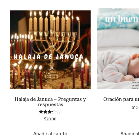
Halaja de Januca – Preguntas y
Oración para u
respuestas
$
12
Valorado
$
20.00
con
3.00
de 5
Añadir al carrito
Añadir al