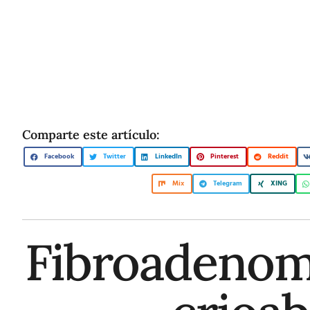
Comparte este artículo:
Facebook
Twitter
LinkedIn
Pinterest
Reddit
Mix
Telegram
XING
Fibroadenom