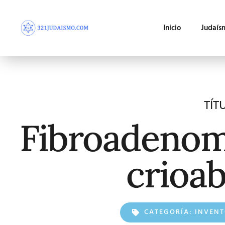
Inicio
Judaís
TÍT
Fibroadenom
crioab
CATEGORÍA:
INVENT