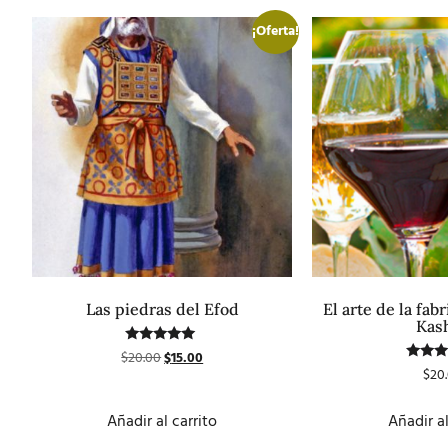
¡Oferta!
Las piedras del Efod
El arte de la fab
Kas
Valorado
$
20.00
$
15.00
con
Valor
$
20
5.00
co
de 5
4.5
de 
Añadir al carrito
Añadir al