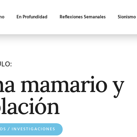
mo
En Profundidad
Reflexiones Semanales
Sionismo
ULO:
a mamario y
lación
OS / INVESTIGACIONES