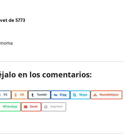
vet de 5773
denoma
éjalo en los comentarios:
VK
OK
Tumblr
Digg
Skype
StumbleUpon
WhatsApp
Email
Imprimir