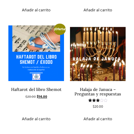
con
de 5
4.50
de 5
Añadir al carrito
Añadir al carrito
¡Oferta!
Haftarot del libro Shemot
Halaja de Januca –
Preguntas y respuestas
$
20.00
$
14.00
$
20.00
Valorado
con
3.00
de 5
Añadir al carrito
Añadir al carrito