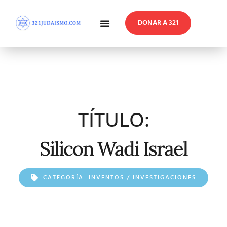
DONAR A 321
En Profundidad
Reflexiones Semanales
TÍTULO:
Silicon Wadi Israel
CATEGORÍA:
INVENTOS / INVESTIGACIONES