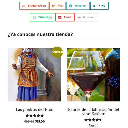
StumbleUpon
Mix
Telegram
XING
WhatsApp
Email
Imprimir
¿Ya conoces nuestra tienda?
¡Oferta!
Las piedras del Efod
El arte de la fabricación del
vino Kasher
$
20.00
$
15.00
Valorado
con
$
20.00
Valorado
5.00