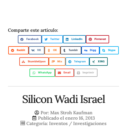
Comparte este artículo:
Facebook
Twitter
LinkedIn
Pinterest
Reddit
VK
OK
Tumblr
Digg
Skype
StumbleUpon
Mix
Telegram
XING
WhatsApp
Email
Imprimir
Silicon Wadi Israel
Por:
Max Stroh Kaufman
Publicado el
enero 16, 2013
Categoría:
Inventos / Investigaciones