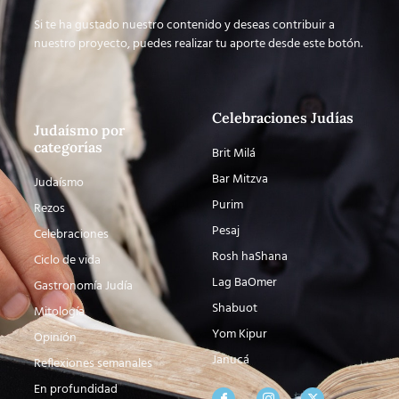
Si te ha gustado nuestro contenido y deseas contribuir a
nuestro proyecto, puedes realizar tu aporte desde este botón.
Celebraciones Judías
Judaísmo por
categorías
Brit Milá
Bar Mitzva
Judaísmo
Purim
Rezos
Pesaj
Celebraciones
Rosh haShana
Ciclo de vida
Lag BaOmer
Gastronomía Judía
Shabuot
Mitología
Yom Kipur
Opinión
Janucá
Reflexiones semanales
En profundidad