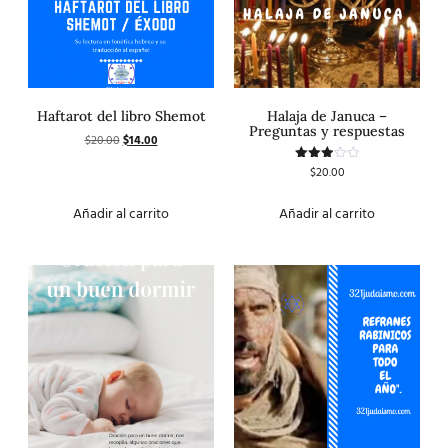
Haftarot del libro Shemot
Halaja de Januca –
Preguntas y respuestas
$
20.00
$
14.00
$
20.00
Valorado
con
3.00
de 5
Añadir al carrito
Añadir al carrito