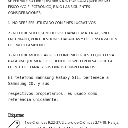
SE PERMITE SU LIBRE DISTRIBUCIÓN POR CUALQUIER MEDIO
FÍSICO Y/O ELECTRÓNICO, BAJO LAS SIGUIENTES
CONSIDERACIONES:
1.- NO DEBE SER UTILIZADO CON FINES LUCRATIVOS
2.- NO DEBE SER DESTRUIDO SI SE DAÑA EL MATERIAL, SINO
ENETRRADO, POR CUESTIONES HALAJICAS Y DE CONSERVACION
DEL MEDIO AMBIENTE.
3.- NO DEBE MODIFICARSE SU CONTENIDO PUESTO QUE LLEVA
PALABRA QUE MERECE EL DEBIDO RESPETO POR SALIR DE LA
FUENTE DEL TANAJ Y SUS LIBROS COMPLENTARIOS.
El telefono Samnsung Galaxy SIII pertenece a 
Samnsung CO. y sus
respectivos propietarios, es usado como 
referencia unicamente.
Etiquetas:
1 de Crónicas 9:22-27
,
2 Libro de Crónicas 2:17-18
,
Halaja
,