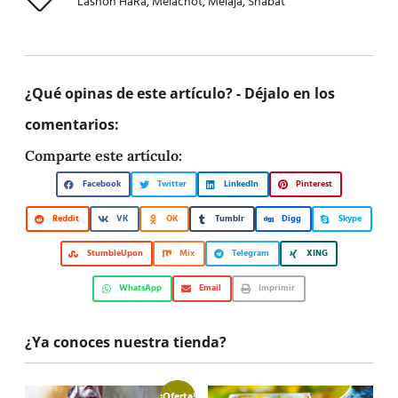
Lashon HaRa
,
Melachot
,
Melaja
,
Shabat
¿Qué opinas de este artículo? - Déjalo en los
comentarios:
Comparte este artículo:
Facebook
Twitter
LinkedIn
Pinterest
Reddit
VK
OK
Tumblr
Digg
Skype
StumbleUpon
Mix
Telegram
XING
WhatsApp
Email
Imprimir
¿Ya conoces nuestra tienda?
¡Oferta!