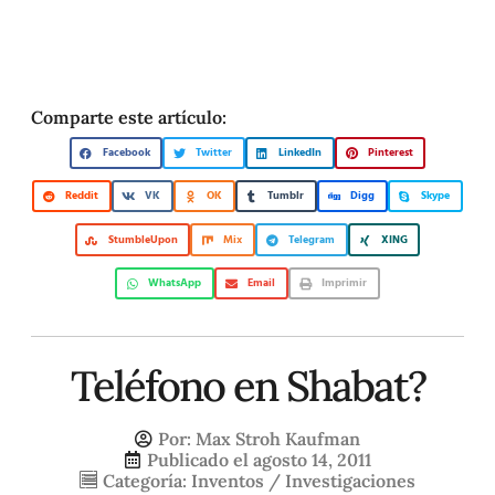
Comparte este artículo:
Facebook
Twitter
LinkedIn
Pinterest
Reddit
VK
OK
Tumblr
Digg
Skype
StumbleUpon
Mix
Telegram
XING
WhatsApp
Email
Imprimir
Teléfono en Shabat?
Por:
Max Stroh Kaufman
Publicado el
agosto 14, 2011
Categoría:
Inventos / Investigaciones