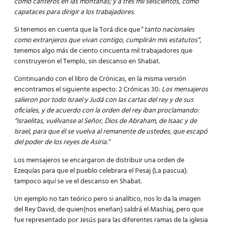
como canteros en las montañas; y a tres mil seiscientos, como
capataces para dirigir a los trabajadores.
Si tenemos en cuenta que la Torá dice que
” tanto nacionales
como extranjeros que vivan contigo, cumplirán mis estatutos”,
tenemos algo más de ciento cincuenta mil trabajadores que
construyeron el Templo, sin descanso en Shabat.
Continuando con el libro de Crónicas, en la misma versión
encontramos el siguiente aspecto: 2 Crónicas 30:
Los mensajeros
salieron por todo Israel y Judá con las cartas del rey y de sus
oficiales, y de acuerdo con la orden del rey iban proclamando:
“Israelitas, vuélvanse al Señor, Dios de Abraham, de Isaac y de
Israel, para que él se vuelva al remanente de ustedes, que escapó
del poder de los reyes de Asiria.”
Los mensajeros se encargaron de distribuir una orden de
Ezequías para que el pueblo celebrara el Pesaj (La pascua):
tampoco aquí se ve el descanso en Shabat.
Un ejemplo no tan teórico pero si analítico, nos lo da la imagen
del Rey David, de quien(nos eneñan) saldrá el Mashiaj, pero que
fue representado por Jesús para las diferentes ramas de la iglesia