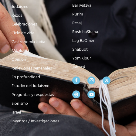
Bar Mitzva
Judaísmo
Purim
Rezos
Pesaj
Celebraciones
Rosh haShana
Ciclo de vida
Lag BaOmer
Gastronomía Judía
Shabuot
Mitología
Yom Kipur
Opinión
Janucá
Reflexiones semanales
En profundidad
Estudio del Judaísmo
Preguntas y respuestas
Sionismo
Israel
Inventos / Investigaciones