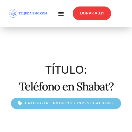
DONAR A 321
En Profundidad
Reflexiones Semanales
TÍTULO:
Teléfono en Shabat?
CATEGORÍA:
INVENTOS / INVESTIGACIONES