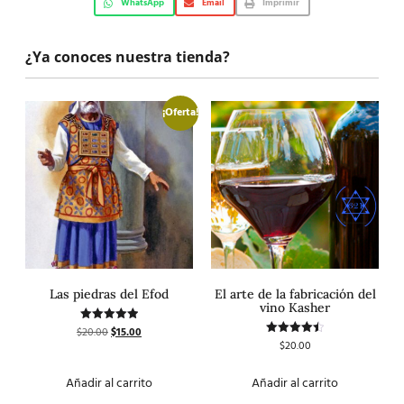
WhatsApp
Email
Imprimir
¿Ya conoces nuestra tienda?
¡Oferta!
Las piedras del Efod
El arte de la fabricación del
vino Kasher
$
20.00
$
15.00
Valorado
con
$
20.00
Valorado
5.00
con
de 5
4.50
de 5
Añadir al carrito
Añadir al carrito