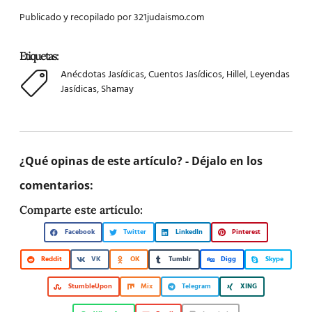
Publicado y recopilado por 321judaismo.com
Etiquetas:
Anécdotas Jasídicas
,
Cuentos Jasídicos
,
Hillel
,
Leyendas
Jasídicas
,
Shamay
¿Qué opinas de este artículo? - Déjalo en los
comentarios:
Comparte este artículo:
Facebook
Twitter
LinkedIn
Pinterest
Reddit
VK
OK
Tumblr
Digg
Skype
StumbleUpon
Mix
Telegram
XING