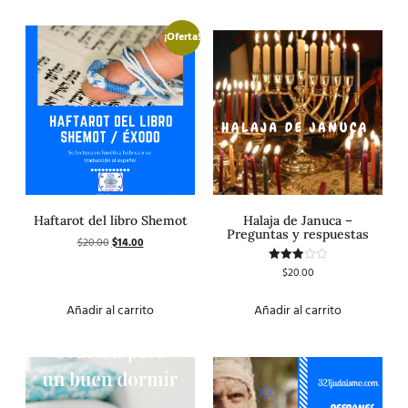
¡Oferta!
Haftarot del libro Shemot
Halaja de Januca –
Preguntas y respuestas
$
20.00
$
14.00
$
20.00
Valorado
con
3.00
de 5
Añadir al carrito
Añadir al carrito