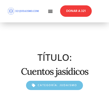
DONAR A 321
En Profundidad
Reflexiones Semanales
TÍTULO:
Cuentos jasídicos
CATEGORÍA:
JUDAISMO