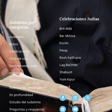
Celebraciones Judías
Judaísmo por
categorías
Brit Milá
Bar Mitzva
Judaísmo
Purim
Rezos
Pesaj
Celebraciones
Rosh haShana
Ciclo de vida
Lag BaOmer
Gastronomía Judía
Shabuot
Mitología
Yom Kipur
Opinión
Janucá
Reflexiones semanales
En profundidad
Estudio del Judaísmo
Preguntas y respuestas