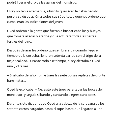
podré liberar el oro de las garras del monstruo.
El rey no tenia alternativa, e hizo lo que Oved le habia pedido:
puso a su disposición a todos sus súbditos, a quienes ordenó que
cumplieran las indicaciones del joven.
Oved ordeno a la gente que fueran a buscar caballos y bueyes,
que tomara azadas y arados y que roturara todas las tierras
fertiles del reino.
Después de arar les ordeno que sembraran, y cuando llego el
tiempo de la cosecha, llenaron setenta carros con el trigo de la
mejor calidad. Durante todo ese tiempo, el rey alertaba a Oved
una y otra vez:
– Si al cabo del año no me traes las siete bolsas repletas de oro, te
hare matar…
Oved le explicaba: – Necesito este trigo para tapar las bocas del
monstruo- y seguia silbando y cantando alegres canciones.
Durante siete dias anduvo Oved a la cabeza de la caravana de los
setenta carros cargados hasta el tope, hasta que llegaron a una