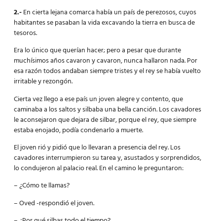
2.-
En cierta lejana comarca había un país de perezosos, cuyos
habitantes se pasaban la vida excavando la tierra en busca de
tesoros.
Era lo único que querían hacer; pero a pesar que durante
muchísimos años cavaron y cavaron, nunca hallaron nada. Por
esa razón todos andaban siempre tristes y el rey se había vuelto
irritable y rezongón.
Cierta vez llego a ese país un joven alegre y contento, que
caminaba a los saltos y silbaba una bella canción. Los cavadores
le aconsejaron que dejara de silbar, porque el rey, que siempre
estaba enojado, podía condenarlo a muerte.
El joven rió y pidió que lo llevaran a presencia del rey. Los
cavadores interrumpieron su tarea y, asustados y sorprendidos,
lo condujeron al palacio real. En el camino le preguntaron:
– ¿Cómo te llamas?
– Oved -respondió el joven.
– ¿Por qué silbas todo el tiempo?