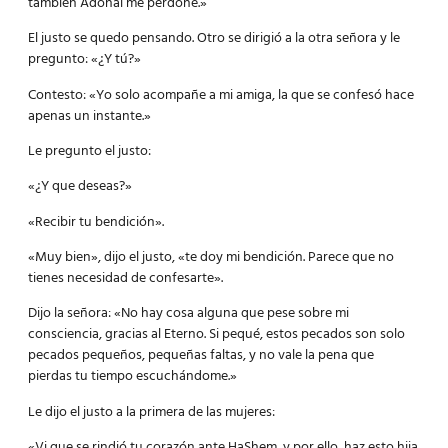
también Adonai me perdone.»
El justo se quedo pensando. Otro se dirigió a la otra señora y le
pregunto: «¿Y tú?»
Contesto: «Yo solo acompañe a mi amiga, la que se confesó hace
apenas un instante.»
Le pregunto el justo:
«¿Y que deseas?»
«Recibir tu bendición».
«Muy bien», dijo el justo, «te doy mi bendición. Parece que no
tienes necesidad de confesarte».
Dijo la señora: «No hay cosa alguna que pese sobre mi
consciencia, gracias al Eterno. Si pequé, estos pecados son solo
pecados pequeños, pequeñas faltas, y no vale la pena que
pierdas tu tiempo escuchándome.»
Le dijo el justo a la primera de las mujeres:
«Vi que se rindió tu corazón ante HaShem, y por ello, haz esto hija