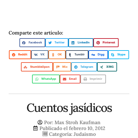
Comparte este artículo:
Facebook
Twitter
LinkedIn
Pinterest
Reddit
VK
OK
Tumblr
Digg
Skype
StumbleUpon
Mix
Telegram
XING
WhatsApp
Email
Imprimir
Cuentos jasídicos
Por:
Max Stroh Kaufman
Publicado el
febrero 10, 2012
Categoría:
Judaismo