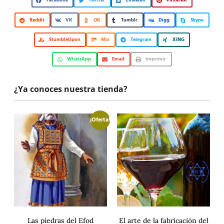
Facebook
Twitter
LinkedIn
Pinterest
Reddit
VK
OK
Tumblr
Digg
Skype
StumbleUpon
Mix
Telegram
XING
WhatsApp
Email
Imprimir
¿Ya conoces nuestra tienda?
¡Oferta!
Las piedras del Efod
El arte de la fabricación del