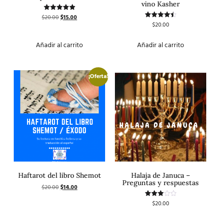
vino Kasher
$
20.00
$
15.00
Valorado
con
$
20.00
Valorado
5.00
con
de 5
4.50
de 5
Añadir al carrito
Añadir al carrito
¡Oferta!
Haftarot del libro Shemot
Halaja de Januca –
Preguntas y respuestas
$
20.00
$
14.00
$
20.00
Valorado
con
3.00
de 5