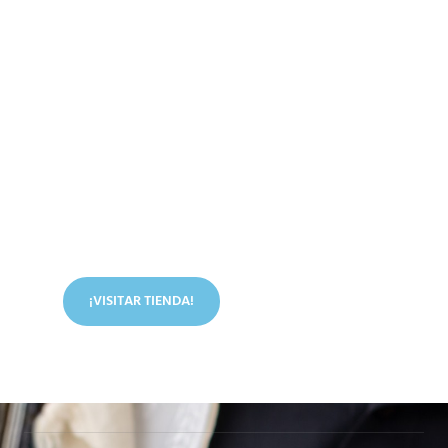
Conoce nuestra tienda
En nuestra tienda tenemos libros digitales, cursos,
artículos judíos y mucho más.
¡VISITAR TIENDA!