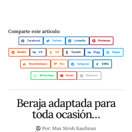
Comparte este artículo:
Facebook
Twitter
LinkedIn
Pinterest
Reddit
VK
OK
Tumblr
Digg
Skype
StumbleUpon
Mix
Telegram
XING
WhatsApp
Email
Imprimir
Beraja adaptada para
toda ocasión…
Por:
Max Stroh Kaufman