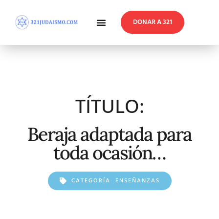
DONAR A 321
En Profundidad
Reflexiones Semanales
TÍTULO:
Beraja adaptada para
toda ocasión…
CATEGORÍA:
ENSEÑANZAS