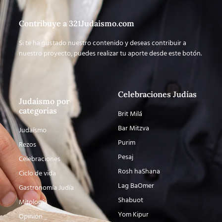
Contribuye a 321Judaismo.com
Si te ha gustado nuestro contenido y deseas contribuir a
nuestro proyecto, puedes realizar tu aporte desde este botón.
Celebraciones Judías
Judaísmo por
categorías
Brit Milá
Bar Mitzva
Judaísmo
Purim
Rezos
Pesaj
Celebraciones
Rosh haShana
Ciclo de vida
Lag BaOmer
Gastronomía Judía
Shabuot
Mitología
Yom Kipur
Opinión