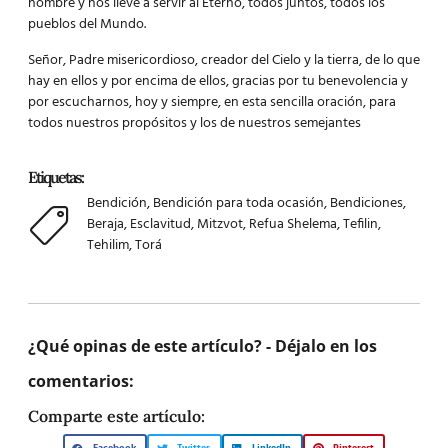
hombre y nos lleve a servir al Eterno, todos juntos, todos los
pueblos del Mundo.
Señor, Padre misericordioso, creador del Cielo y la tierra, de lo que
hay en ellos y por encima de ellos, gracias por tu benevolencia y
por escucharnos, hoy y siempre, en esta sencilla oración, para
todos nuestros propósitos y los de nuestros semejantes
Etiquetas:
Bendición
,
Bendición para toda ocasión
,
Bendiciones
,
Beraja
,
Esclavitud
,
Mitzvot
,
Refua Shelema
,
Tefilin
,
Tehilim
,
Torá
¿Qué opinas de este artículo? - Déjalo en los
comentarios:
Comparte este artículo: