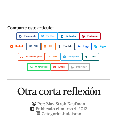
Comparte este artículo:
Facebook
Twitter
LinkedIn
Pinterest
Reddit
VK
OK
Tumblr
Digg
Skype
StumbleUpon
Mix
Telegram
XING
WhatsApp
Email
Imprimir
Otra corta reflexión
Por:
Max Stroh Kaufman
Publicado el
marzo 4, 2012
Categoría:
Judaismo