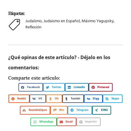
Etiquetas:
Judaísmo
,
Judaismo en Español
,
Máximo Yagupsky
,
Reflexión
¿Qué opinas de este artículo? - Déjalo en los
comentarios:
Comparte este artículo:
Facebook
Twitter
LinkedIn
Pinterest
Reddit
VK
OK
Tumblr
Digg
Skype
StumbleUpon
Mix
Telegram
XING
WhatsApp
Email
Imprimir