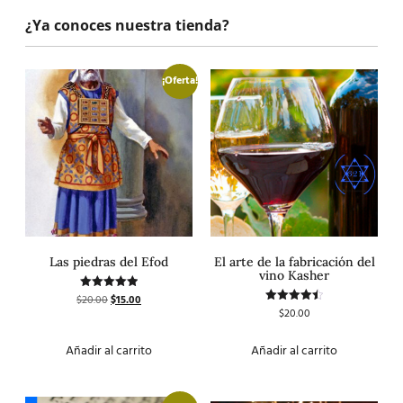
¿Ya conoces nuestra tienda?
¡Oferta!
Las piedras del Efod
El arte de la fabricación del
vino Kasher
$
20.00
$
15.00
Valorado
con
$
20.00
Valorado
5.00
con
de 5
4.50
de 5
Añadir al carrito
Añadir al carrito