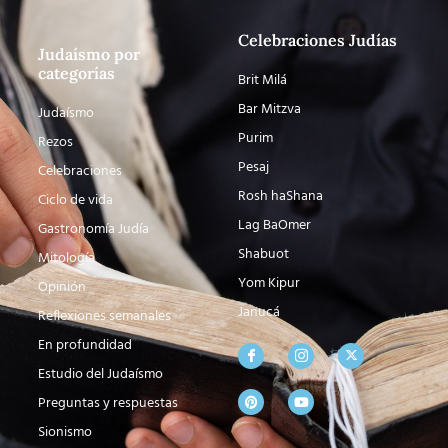
Celebraciones Judías
Judaísmo por
categorías
Brit Milá
Bar Mitzva
Judaísmo
Purim
Rezos
Pesaj
Celebraciones
Rosh haShana
Ciclo de vida
Lag BaOmer
Gastronomía Judía
Shabuot
Mitología
Yom Kipur
Opinión
Janucá
Reflexiones semanales
En profundidad
Estudio del Judaísmo
Preguntas y respuestas
Sionismo