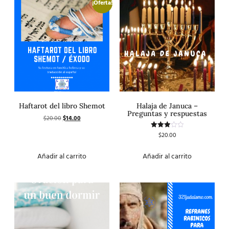
¡Oferta!
Haftarot del libro Shemot
Halaja de Januca –
Preguntas y respuestas
$
20.00
$
14.00
$
20.00
Valorado
con
3.00
de 5
Añadir al carrito
Añadir al carrito