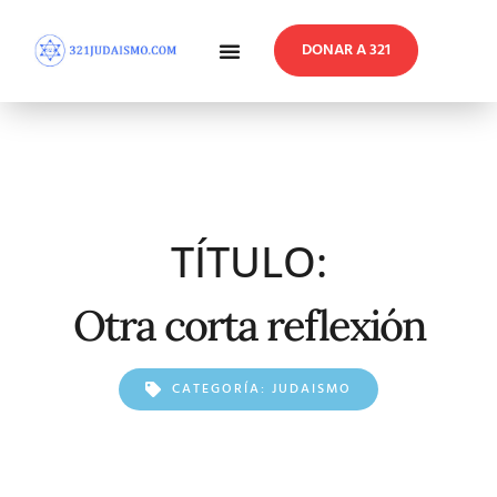
DONAR A 321
En Profundidad
Reflexiones Semanales
TÍTULO:
Otra corta reflexión
CATEGORÍA:
JUDAISMO