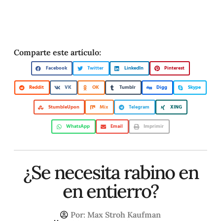
Comparte este artículo:
Facebook
Twitter
LinkedIn
Pinterest
Reddit
VK
OK
Tumblr
Digg
Skype
StumbleUpon
Mix
Telegram
XING
WhatsApp
Email
Imprimir
¿Se necesita rabino en
en entierro?
Por:
Max Stroh Kaufman