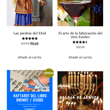
Las piedras del Efod
El arte de la fabricación del
vino Kasher
$
20.00
$
15.00
Valorado
con
$
20.00
Valorado
5.00
con
de 5
4.50
de 5
Añadir al carrito
Añadir al carrito
¡Oferta!