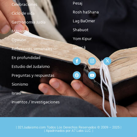
Pesaj
Celebraciones
Rosh haShana
Ciclo de vida
Lag BaOmer
Gastronomía Judía
Shabuot
Mitología
Yom Kipur
Opinión
Janucá
Reflexiones semanales
En profundidad
Estudio del Judaísmo
Preguntas y respuestas
Sionismo
Israel
Inventos / Investigaciones
| 321Judaismo.com Todos Los Derechos Reservados © 2009 – 2025 |
| Apadrinados por A7 Labs LLC. |