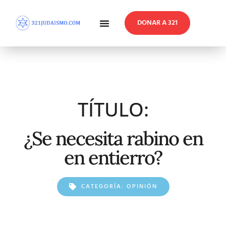
DONAR A 321
En Profundidad
Reflexiones Semanales
TÍTULO:
¿Se necesita rabino en
en entierro?
CATEGORÍA:
OPINIÓN