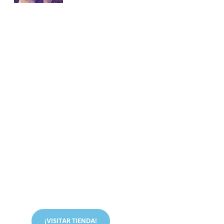
Conoce nuestra tienda
En nuestra tienda tenemos libros digitales, cursos,
artículos judíos y mucho más.
¡VISITAR TIENDA!