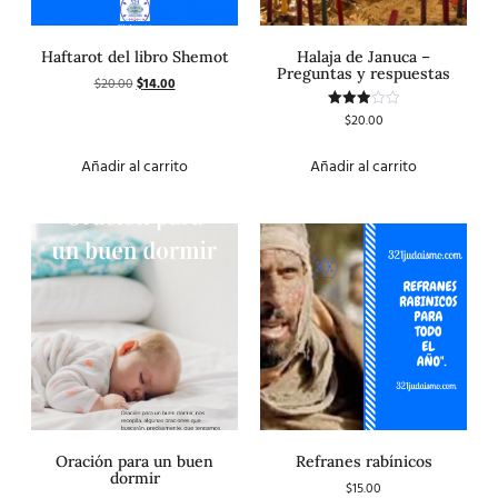
Haftarot del libro Shemot
Halaja de Januca –
Preguntas y respuestas
$
20.00
$
14.00
$
20.00
Valorado
con
3.00
de 5
Añadir al carrito
Añadir al carrito
Oración para un buen
Refranes rabínicos
dormir
$
15.00