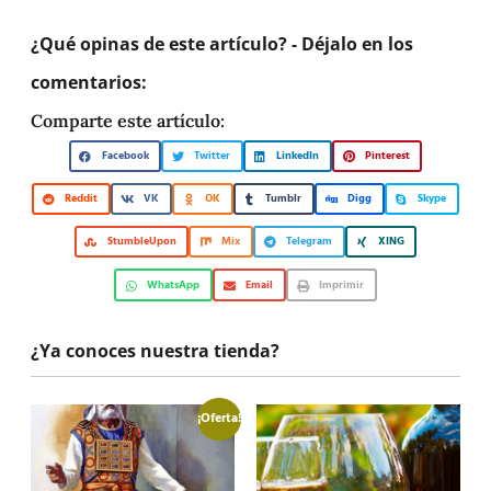
¿Qué opinas de este artículo? - Déjalo en los
comentarios:
Comparte este artículo:
Facebook
Twitter
LinkedIn
Pinterest
Reddit
VK
OK
Tumblr
Digg
Skype
StumbleUpon
Mix
Telegram
XING
WhatsApp
Email
Imprimir
¿Ya conoces nuestra tienda?
¡Oferta!