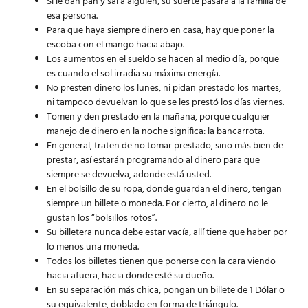
Si le dan pan y sal a alguien, su suerte pasará a la familia de
esa persona.
Para que haya siempre dinero en casa, hay que poner la
escoba con el mango hacia abajo.
Los aumentos en el sueldo se hacen al medio día, porque
es cuando el sol irradia su máxima energía.
No presten dinero los lunes, ni pidan prestado los martes,
ni tampoco devuelvan lo que se les prestó los días viernes.
Tomen y den prestado en la mañana, porque cualquier
manejo de dinero en la noche significa: la bancarrota.
En general, traten de no tomar prestado, sino más bien de
prestar, así estarán programando al dinero para que
siempre se devuelva, adonde está usted.
En el bolsillo de su ropa, donde guardan el dinero, tengan
siempre un billete o moneda. Por cierto, al dinero no le
gustan los “bolsillos rotos”.
Su billetera nunca debe estar vacía, allí tiene que haber por
lo menos una moneda.
Todos los billetes tienen que ponerse con la cara viendo
hacia afuera, hacia donde esté su dueño.
En su separación más chica, pongan un billete de 1 Dólar o
su equivalente, doblado en forma de triángulo.