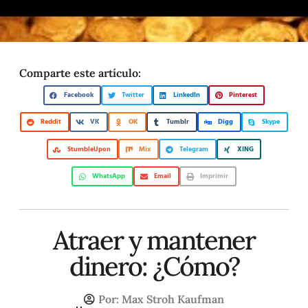
Comparte este artículo:
Facebook
Twitter
LinkedIn
Pinterest
Reddit
VK
OK
Tumblr
Digg
Skype
StumbleUpon
Mix
Telegram
XING
WhatsApp
Email
Imprimir
Atraer y mantener
dinero: ¿Cómo?
Por:
Max Stroh Kaufman