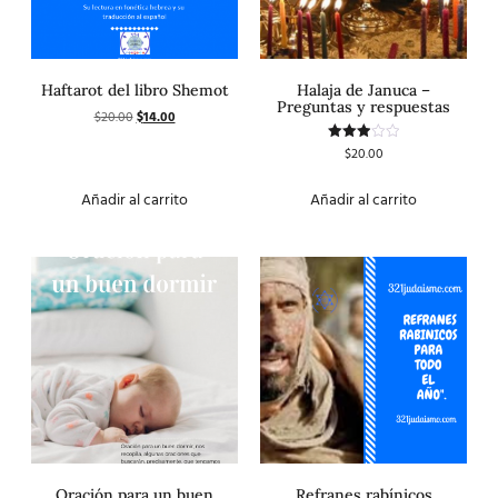
Haftarot del libro Shemot
Halaja de Januca –
Preguntas y respuestas
$
20.00
$
14.00
$
20.00
Valorado
con
3.00
de 5
Añadir al carrito
Añadir al carrito
Oración para un buen
Refranes rabínicos