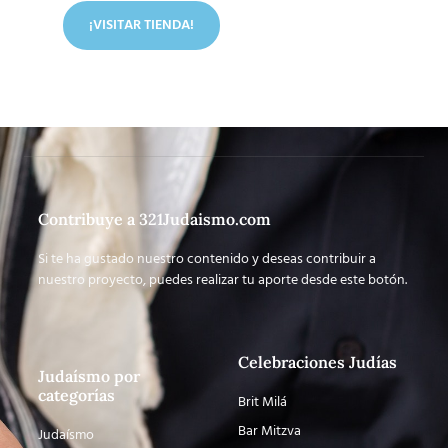
¡VISITAR TIENDA!
Contribuye a 321Judaismo.com
Si te ha gustado nuestro contenido y deseas contribuir a
nuestro proyecto, puedes realizar tu aporte desde este botón.
Celebraciones Judías
Judaísmo por
categorías
Brit Milá
Bar Mitzva
Judaísmo