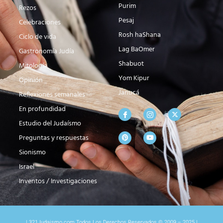
Purim
Rezos
Pesaj
Celebraciones
Rosh haShana
Ciclo de vida
Lag BaOmer
Gastronomía Judía
Shabuot
Mitología
Yom Kipur
Opinión
Janucá
Reflexiones semanales
En profundidad
Estudio del Judaísmo
Preguntas y respuestas
Sionismo
Israel
Inventos / Investigaciones
| 321Judaismo.com Todos Los Derechos Reservados © 2009 – 2025 |