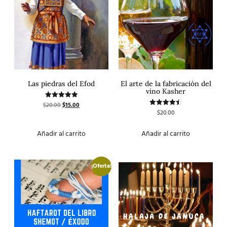
Las piedras del Efod
El arte de la fabricación del
vino Kasher
$
20.00
$
15.00
Valorado
con
$
20.00
Valorado
5.00
con
de 5
4.50
de 5
Añadir al carrito
Añadir al carrito
¡Oferta!