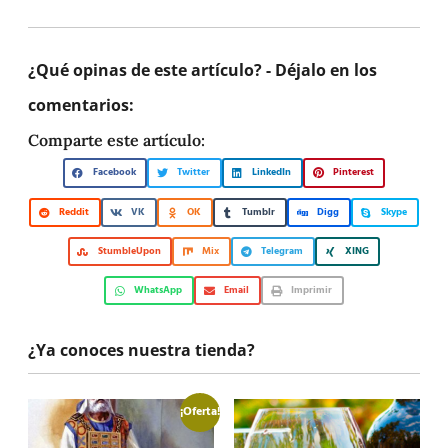
¿Qué opinas de este artículo? - Déjalo en los
comentarios:
Comparte este artículo:
Facebook
Twitter
LinkedIn
Pinterest
Reddit
VK
OK
Tumblr
Digg
Skype
StumbleUpon
Mix
Telegram
XING
WhatsApp
Email
Imprimir
¿Ya conoces nuestra tienda?
¡Oferta!