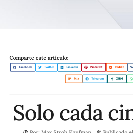
Comparte este artículo:
Facebook
Twitter
LinkedIn
Pinterest
Reddit
Mix
Telegram
XING
Solo cada ci
Por:
Max Stroh Kaufman
Publicado e