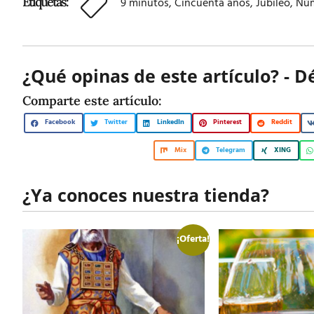
Etiquetas:
9 minutos
,
Cincuenta años
,
Jubileo
,
Núm
¿Qué opinas de este artículo? - D
Comparte este artículo:
Facebook
Twitter
LinkedIn
Pinterest
Reddit
Mix
Telegram
XING
¿Ya conoces nuestra tienda?
¡Oferta!