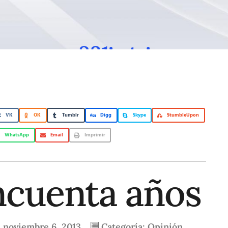
VK
OK
Tumblr
Digg
Skype
StumbleUpon
WhatsApp
Email
Imprimir
ncuenta años
l
noviembre 6, 2013
Categoría:
Opinión