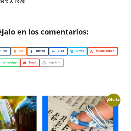
ero 9
,
Yovel
éjalo en los comentarios:
VK
OK
Tumblr
Digg
Skype
StumbleUpon
WhatsApp
Email
Imprimir
¡Oferta!