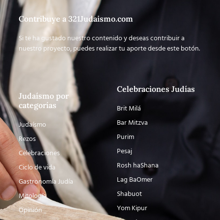
Contribuye a 321Judaismo.com
Si te ha gustado nuestro contenido y deseas contribuir a
nuestro proyecto, puedes realizar tu aporte desde este botón.
Celebraciones Judías
Judaísmo por
categorías
Brit Milá
Bar Mitzva
Judaísmo
Purim
Rezos
Pesaj
Celebraciones
Rosh haShana
Ciclo de vida
Lag BaOmer
Gastronomía Judía
Shabuot
Mitología
Yom Kipur
Opinión