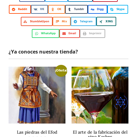
Reddit
VK
OK
Tumblr
Digg
Skype
StumbleUpon
Mix
Telegram
XING
WhatsApp
Email
Imprimir
¿Ya conoces nuestra tienda?
¡Oferta!
Las piedras del Efod
El arte de la fabricación del
vino Kasher