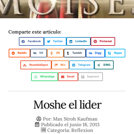
Comparte este artículo:
Facebook
Twitter
LinkedIn
Pinterest
Reddit
VK
OK
Tumblr
Digg
Skype
StumbleUpon
Mix
Telegram
XING
WhatsApp
Email
Imprimir
Moshe el lider
Por:
Max Stroh Kaufman
Publicado el
junio 18, 2013
Categoría:
Reflexion