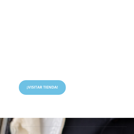
Conoce nuestra tienda
En nuestra tienda tenemos libros digitales, cursos,
artículos judíos y mucho más.
¡VISITAR TIENDA!