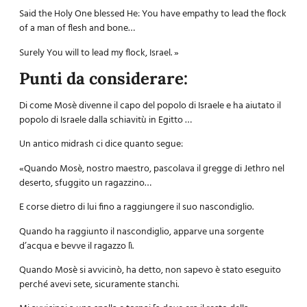
Said the Holy One blessed He: You have empathy to lead the flock
of a man of flesh and bone…
Surely You will to lead my flock, Israel. »
Punti da considerare:
Di come Mosè divenne il capo del popolo di Israele e ha aiutato il
popolo di Israele dalla schiavitù in Egitto …
Un antico midrash ci dice quanto segue:
«Quando Mosè, nostro maestro, pascolava il gregge di Jethro nel
deserto, sfuggito un ragazzino…
E corse dietro di lui fino a raggiungere il suo nascondiglio.
Quando ha raggiunto il nascondiglio, apparve una sorgente
d’acqua e bevve il ragazzo lì.
Quando Mosè si avvicinò, ha detto, non sapevo è stato eseguito
perché avevi sete, sicuramente stanchi.