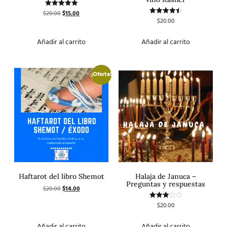
$
20.00
$
15.00
Valorado
con
$
20.00
Valorado
5.00
con
de 5
4.50
de 5
Añadir al carrito
Añadir al carrito
¡Oferta!
Haftarot del libro Shemot
Halaja de Januca –
Preguntas y respuestas
$
20.00
$
14.00
$
20.00
Valorado
con
3.00
de 5
Añadir al carrito
Añadir al carrito