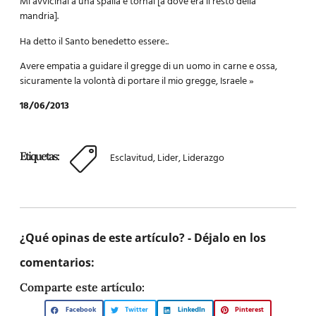
Mi avvicinai a una spalla e tornai [a dove era il resto della
mandria].
Ha detto il Santo benedetto essere:.
Avere empatia a guidare il gregge di un uomo in carne e ossa,
sicuramente la volontà di portare il mio gregge, Israele »
18/06/2013
Etiquetas:
Esclavitud
,
Lider
,
Liderazgo
¿Qué opinas de este artículo? - Déjalo en los
comentarios:
Comparte este artículo:
Facebook
Twitter
LinkedIn
Pinterest