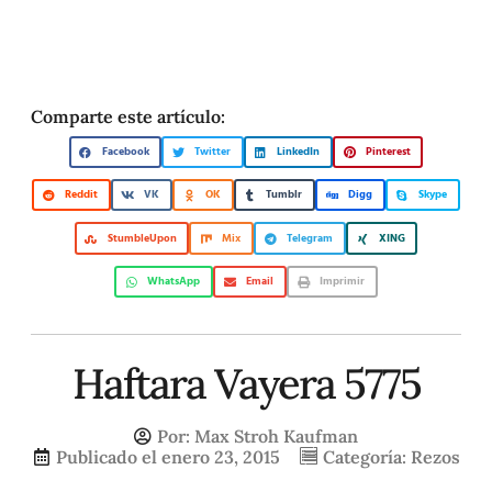
Comparte este artículo:
Facebook
Twitter
LinkedIn
Pinterest
Reddit
VK
OK
Tumblr
Digg
Skype
StumbleUpon
Mix
Telegram
XING
WhatsApp
Email
Imprimir
Haftara Vayera 5775
Por:
Max Stroh Kaufman
Publicado el
enero 23, 2015
Categoría:
Rezos