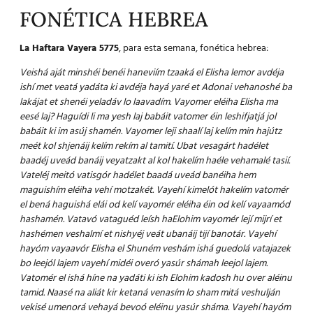
FONÉTICA HEBREA
La Haftara Vayera 5775
, para esta semana, fonética hebrea:
Veishá aját minshéi benéi haneviím tzaaká el Elisha lemor avdéja
ishí met veatá yadáta ki avdéja hayá yaré et Adonai vehanoshé ba
lakájat et shenéi yeladáv lo laavadím.
Vayomer eléiha Elisha ma
eesé laj? Haguídi li ma yesh laj babáit vatomer éin leshifjatjá jol
babáit ki im asúj shamén.
Vayomer leji shaalí laj kelím min hajútz
meét kol shjenáij kelím rekím al tamití.
Ubat vesagárt hadélet
baadéj uveád banáij veyatzakt al kol hakelím haéle vehamalé tasií.
Vateléj meitó vatisgór hadélet baadá uveád banéiha hem
maguishím eléiha vehí motzakét.
Vayehí kimelót hakelím vatomér
el bená haguishá elái od kelí vayomér eléiha éin od kelí vayaamód
hashamén.
Vatavó vataguéd leísh haElohim vayomér lejí mijrí et
hashémen veshalmí et nishyéj veát ubanáij tijí banotár.
Vayehí
hayóm vayaavór Elisha el Shuném veshám ishá guedolá vatajazek
bo leejól lajem vayehí midéi overó yasúr shámah leejol lajem.
Vatomér el ishá híne na yadáti ki ish Elohim kadosh hu over aléinu
tamid.
Naasé na aliát kir ketaná venasím lo sham mitá veshulján
vekisé umenorá vehayá bevoó eléinu yasúr sháma.
Vayehí hayóm