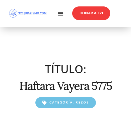
DONAR A 321
En Profundidad
Reflexiones Semanales
TÍTULO:
Haftara Vayera 5775
CATEGORÍA:
REZOS