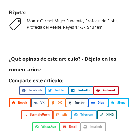
Etiquetas:
Monte Carmel
,
Mujer Sunamita
,
Profecia de Elisha
,
Profecía del Aeeite
,
Reyes 4:1-37
,
Shunem
¿Qué opinas de este artículo? - Déjalo en los
comentarios:
Comparte este artículo:
Facebook
Twitter
LinkedIn
Pinterest
Reddit
VK
OK
Tumblr
Digg
Skype
StumbleUpon
Mix
Telegram
XING
WhatsApp
Email
Imprimir