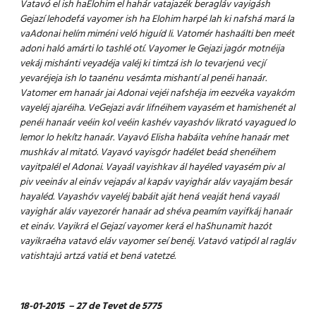
Vatavó el ish haElohim el hahár vatajazék beragláv vayigásh
Gejazí lehodefá vayomer ish ha Elohim harpé lah ki nafshá mará la
vaAdonai helím miméni veló higuíd li.
Vatomér hashaálti ben meét
adoni haló amárti lo tashlé otí.
Vayomer le Gejazi jagór motnéija
vekáj mishánti veyadéja valéj ki timtzá ish lo tevarjenú vecjí
yevaréjeja ish lo taanénu vesámta mishantí al penéi hanaár.
Vatomer em hanaár jai Adonai vejéi nafshéja im eezvéka vayakóm
vayeléj ajaréiha.
VeGejazi avár lifnéihem vayasém et hamishenét al
penéi hanaár veéin kol veéin kashév vayashóv likrató vayagued lo
lemor lo hekítz hanaár.
Vayavó Elisha habáita vehíne hanaár met
mushkáv al mitató.
Vayavó vayisgór hadélet beád shenéihem
vayitpalél el Adonai.
Vayaál vayishkav ál hayéled vayasém piv al
piv veeináv al eináv vejapáv al kapáv vayighár aláv vayajám besár
hayaléd. Vayashóv vayeléj babáit aját hená veaját hená vayaál
vayighár aláv vayezorér hanaár ad shéva peamím vayifkáj hanaár
et eináv.
Vayikrá el Gejazí vayomer kerá el haShunamit hazót
vayikraéha vatavó eláv vayomer seí benéj.
Vatavó vatipól al ragláv
vatishtajú artzá vatiá et bená vatetzé.
18-01-2015 – 27 de Tevet de 5775