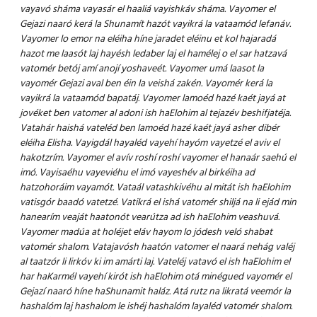
vayavó sháma vayasár el haaliá vayishkáv sháma.
Vayomer el
Gejazi naaró kerá la Shunamít hazót vayikrá la vataamód lefanáv.
Vayomer lo emor na eléiha híne jaradet eléinu et kol hajaradá
hazot me laasót laj hayésh ledaber laj el hamélej o el sar hatzavá
vatomér betój amí anojí yoshaveét.
Vayomer umá laasot la
vayomér Gejazi aval ben éin la veishá zakén.
Vayomér kerá la
vayikrá la vataamód bapatáj. Vayomer lamoéd hazé kaét jayá at
jovéket ben vatomer al adoni ish haElohim al tejazév beshifjatéja.
Vatahár haishá vateléd ben lamoéd hazé kaét jayá asher dibér
eléiha Elisha.
Vayigdál hayaléd vayehí hayóm vayetzé el aviv el
hakotzrím.
Vayomer el avív roshí roshí vayomer el hanaár saehú el
imó.
Vayisaéhu vayeviéhu el imó vayeshév al birkéiha ad
hatzohoráim vayamót.
Vataál vatashkivéhu al mitát ish haElohim
vatisgór baadó vatetzé.
Vatikrá el ishá vatomér shiljá na li ejád min
hanearím veaját haatonót vearútza ad ish haElohim veashuvá.
Vayomer madúa at holéjet eláv hayom lo jódesh veló shabat
vatomér shalom.
Vatajavósh haatón vatomer el naará nehág valéj
al taatzór li lirkóv ki im amárti laj.
Vateléj vatavó el ish haElohim el
har haKarmél vayehí kirót ish haElohim otá minégued vayomér el
Gejazí naaró híne haShunamit haláz. Atá rutz na likratá veemór la
hashalóm laj hashalom le ishéj hashalóm layaléd vatomér shalom.