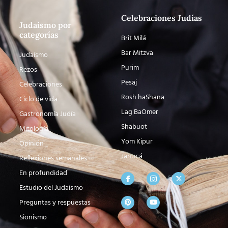
Celebraciones Judías
Judaísmo por
categorías
Brit Milá
Bar Mitzva
Judaísmo
Purim
Rezos
Pesaj
Celebraciones
Rosh haShana
Ciclo de vida
Lag BaOmer
Gastronomía Judía
Shabuot
Mitología
Yom Kipur
Opinión
Janucá
Reflexiones semanales
En profundidad
Estudio del Judaísmo
Preguntas y respuestas
Sionismo