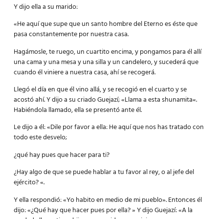
Y dijo ella a su marido:
«He aquí que supe que un santo hombre del Eterno es éste que
pasa constantemente por nuestra casa.
Hagámosle, te ruego, un cuartito encima, y pongamos para él allí
una cama y una mesa y una silla y un candelero, y sucederá que
cuando él viniere a nuestra casa, ahí se recogerá.
Llegó el día en que él vino allá, y se recogió en el cuarto y se
acostó ahí. Y dijo a su criado Guejazí; «Llama a esta
shunamita
«.
Habiéndola llamado, ella se presentó ante él.
Le dijo a él: «Dile por favor a ella: He aquí que nos has tratado con
todo este desvelo;
¿qué hay pues que hacer para ti?
¿Hay algo de que se puede hablar a tu favor al rey, o al jefe del
ejército? «.
Y ella respondió: «Yo habito en medio de mi pueblo». Entonces él
dijo: «¿Qué hay que hacer pues por ella? » Y dijo Guejazí: «A la