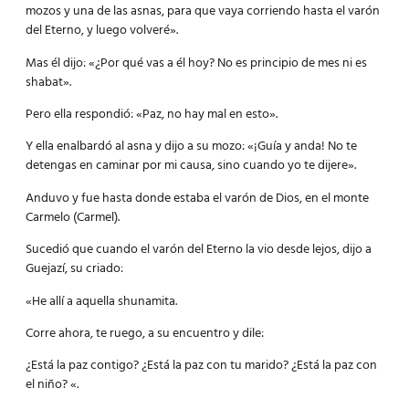
mozos y una de las asnas, para que vaya corriendo hasta el varón
del Eterno, y luego volveré».
Mas él dijo: «¿Por qué vas a él hoy? No es principio de mes ni es
shabat».
Pero ella respondió: «Paz, no hay mal en esto».
Y ella enalbardó al asna y dijo a su mozo: «¡Guía y anda! No te
detengas en caminar por mi causa, sino cuando yo te dijere».
Anduvo y fue hasta donde estaba el varón de Dios, en el monte
Carmelo (Carmel).
Sucedió que cuando el varón del Eterno la vio desde lejos, dijo a
Guejazí, su criado:
«He allí a aquella shunamita.
Corre ahora, te ruego, a su encuentro y dile:
¿Está la paz contigo? ¿Está la paz con tu marido? ¿Está la paz con
el niño? «.