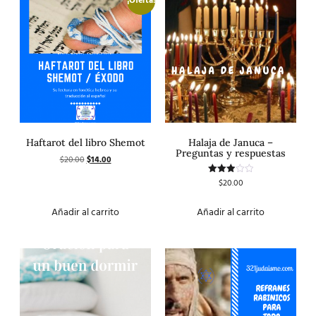
¡Oferta!
Haftarot del libro Shemot
Halaja de Januca –
Preguntas y respuestas
$
20.00
$
14.00
$
20.00
Valorado
con
3.00
de 5
Añadir al carrito
Añadir al carrito