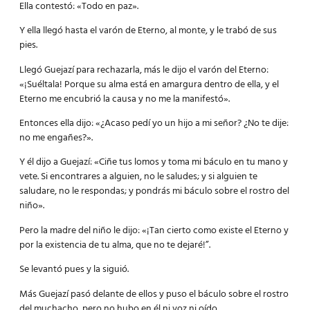
Ella contestó: «Todo en paz».
Y ella llegó hasta el varón de Eterno, al monte, y le trabó de sus
pies.
Llegó Guejazí para rechazarla, más le dijo el varón del Eterno:
«¡Suéltala! Porque su alma está en amargura dentro de ella, y el
Eterno me encubrió la causa y no me la manifestó».
Entonces ella dijo: «¿Acaso pedí yo un hijo a mi señor? ¿No te dije:
no me engañes?».
Y él dijo a Guejazí: «Ciñe tus lomos y toma mi báculo en tu mano y
vete. Si encontrares a alguien, no le saludes; y si alguien te
saludare, no le respondas; y pondrás mi báculo sobre el rostro del
niño».
Pero la madre del niño le dijo: «¡Tan cierto como existe el Eterno y
por la existencia de tu alma, que no te dejaré!”.
Se levantó pues y la siguió.
Más Guejazí pasó delante de ellos y puso el báculo sobre el rostro
del muchacho, pero no hubo en él ni voz ni oído.