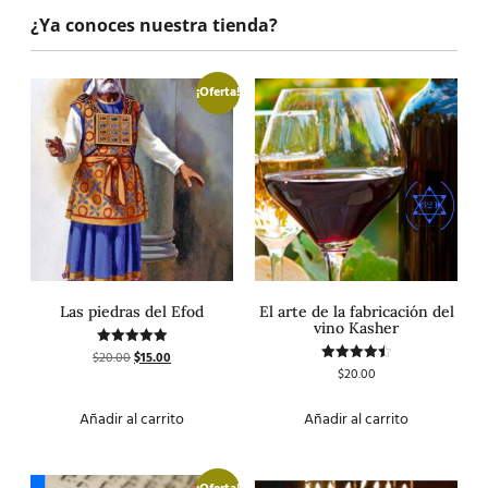
¿Ya conoces nuestra tienda?
¡Oferta!
Las piedras del Efod
El arte de la fabricación del
vino Kasher
$
20.00
$
15.00
Valorado
con
$
20.00
Valorado
5.00
con
de 5
4.50
de 5
Añadir al carrito
Añadir al carrito