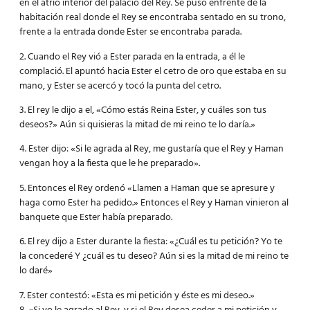
en el atrio interior del palacio del Rey. Se puso enfrente de la
habitación real donde el Rey se encontraba sentado en su trono,
frente a la entrada donde Ester se encontraba parada.
2. Cuando el Rey vió a Ester parada en la entrada, a él le
complació. El apuntó hacia Ester el cetro de oro que estaba en su
mano, y Ester se acercó y tocó la punta del cetro.
3. El rey le dijo a el, «Cómo estás Reina Ester, y cuáles son tus
deseos?» Aún si quisieras la mitad de mi reino te lo daría.»
4. Ester dijo: «Si le agrada al Rey, me gustaría que el Rey y Haman
vengan hoy a la fiesta que le he preparado».
5. Entonces el Rey ordenó «Llamen a Haman que se apresure y
haga como Ester ha pedido.» Entonces el Rey y Haman vinieron al
banquete que Ester había preparado.
6. El rey dijo a Ester durante la fiesta: «¿Cuál es tu petición? Yo te
la concederé Y ¿cuál es tu deseo? Aún si es la mitad de mi reino te
lo daré»
7. Ester contestó: «Esta es mi petición y éste es mi deseo.»