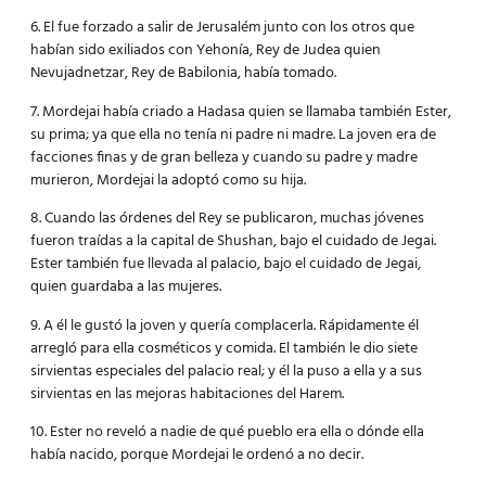
6. El fue forzado a salir de Jerusalém junto con los otros que
habían sido exiliados con Yehonía, Rey de Judea quien
Nevujadnetzar, Rey de Babilonia, había tomado.
7. Mordejai había criado a Hadasa quien se llamaba también Ester,
su prima; ya que ella no tenía ni padre ni madre. La joven era de
facciones finas y de gran belleza y cuando su padre y madre
murieron, Mordejai la adoptó como su hija.
8. Cuando las órdenes del Rey se publicaron, muchas jóvenes
fueron traídas a la capital de Shushan, bajo el cuidado de Jegai.
Ester también fue llevada al palacio, bajo el cuidado de Jegai,
quien guardaba a las mujeres.
9. A él le gustó la joven y quería complacerla. Rápidamente él
arregló para ella cosméticos y comida. El también le dio siete
sirvientas especiales del palacio real; y él la puso a ella y a sus
sirvientas en las mejoras habitaciones del Harem.
10. Ester no reveló a nadie de qué pueblo era ella o dónde ella
había nacido, porque Mordejai le ordenó a no decir.