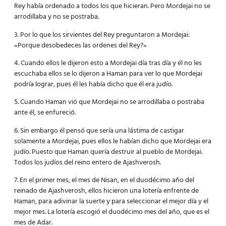
Rey había ordenado a todos los que hicieran. Pero Mordejai no se
arrodillaba y no se postraba.
3. Por lo que los sirvientes del Rey preguntaron a Mordejai:
«Porque desobedeces las ordenes del Rey?»
4. Cuando ellos le dijeron esto a Mordejai día tras día y él no les
escuchaba ellos se lo dijeron a Haman para ver lo que Mordejai
podría lograr, pues él les había dicho que él era judío.
5. Cuando Haman vió que Mordejai no se arrodillaba o postraba
ante él, se enfureció.
6. Sin embargo él pensó que sería una lástima de castigar
solamente a Mordejai, pues ellos le habían dicho que Mordejai era
judío. Puesto que Haman quería destruir al pueblo de Mordejai.
Todos los judíos del reino entero de Ajashverosh.
7. En el primer mes, el mes de Nisan, en el duodécimo año del
reinado de Ajashverosh, ellos hicieron una lotería enfrente de
Haman, para adivinar la suerte y para seleccionar el mejor día y el
mejor mes. La lotería escogió el duodécimo mes del año, que es el
mes de Adar.