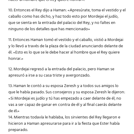
10. Entonces el Rey dijo a Haman: «Apresúrate, toma el vestido y el
caballo como has dicho, y haz todo esto por Mordejai el judío,
que se sienta en la entrada del palacio del Rey, y no faltes en
ninguno de los detalles que has mencionado»
11. Entonces Haman tomó el vestido y el caballo, vistió a Mordejai
y lo llevó a través de la plaza de la ciudad anunciando delante de
él: «Esto es lo que se le debe hacer al hombre que el Rey quiere
honrar.»
12. Mordejai regresó a la entrada del palacio, pero Haman se
apresuró a irse a su casa triste y avergonzado.
13. Haman le contó a su esposa Zeresh y a todos sus amigos lo
que le había pasado. Sus consejeros y su esposa Zeresh le dijeron:
«Si Mordejai es judío y tú has empezado a caer delante de él, no
vas a ser capaz de ganar en contra de él y al final caerás delante
de él.»
14. Mientras todavía le hablaba, los sirvientes del Rey llegaron e
hicieron a Haman apresurarse para ir a la fiesta que Ester había
preparado.