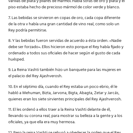
varillas de plata y pilares de mármol. Había sofás de oro y plata y el
piso estaba hecho de precioso mármol de color verde y blanco.
7. Las bebidas se sirvieron en copas de oro, cada copa diferente
de la otra v había una gran cantidad de vino real, como solo un
Rey podría permitirse.
8. Y las bebidas fueron servidas de acuerdo a ésta orden: «Nadie
debe ser forzado». Ellos hicieron esto porque el Rey había fijado y
ordenado a todos sus oficiales de hacer según el gusto de cada
huésped.
9. La Reina Vashti también hizo un banquete para las mujeres en
el palacio del Rey Ajashverosh.
10. En el séptimo día, cuando el Rey estaba un poco ebrio, él le
habló a Mehuman, Bizta, Jarvona, Bigta, Abagta, Zetar y Jarcás,
quienes eran los siete sirvientes principales del Rey Ajashverosh.
11. El les ordenó a ellos traer a la Reina Vashti delante de él,
llevando su corona real, para mostrar su belleza a la gente y a los
oficiales, ya que ella era muy hermosa.
12. Pero la reina Vashti se rehusó a obedecer la orden que el Rey