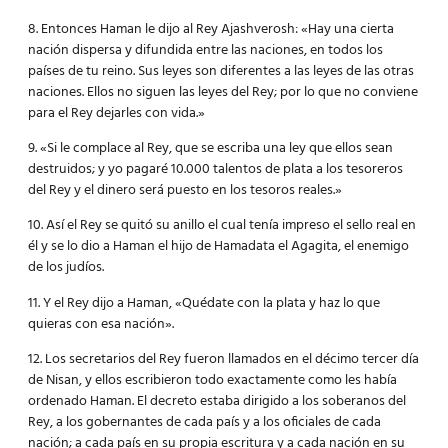
8. Entonces Haman le dijo al Rey Ajashverosh: «Hay una cierta
nación dispersa y difundida entre las naciones, en todos los
países de tu reino. Sus leyes son diferentes a las leyes de las otras
naciones. Ellos no siguen las leyes del Rey; por lo que no conviene
para el Rey dejarles con vida.»
9. «Si le complace al Rey, que se escriba una ley que ellos sean
destruidos; y yo pagaré 10.000 talentos de plata a los tesoreros
del Rey y el dinero será puesto en los tesoros reales.»
10. Así el Rey se quitó su anillo el cual tenía impreso el sello real en
él y se lo dio a Haman el hijo de Hamadata el Agagita, el enemigo
de los judíos.
11. Y el Rey dijo a Haman, «Quédate con la plata y haz lo que
quieras con esa nación».
12. Los secretarios del Rey fueron llamados en el décimo tercer día
de Nisan, y ellos escribieron todo exactamente como les había
ordenado Haman. El decreto estaba dirigido a los soberanos del
Rey, a los gobernantes de cada país y a los oficiales de cada
nación; a cada país en su propia escritura y a cada nación en su