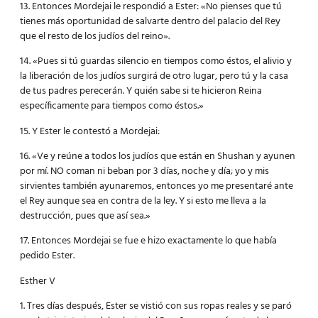
13. Entonces Mordejai le respondió a Ester: «No pienses que tú
tienes más oportunidad de salvarte dentro del palacio del Rey
que el resto de los judíos del reino».
14. «Pues si tú guardas silencio en tiempos como éstos, el alivio y
la liberación de los judíos surgirá de otro lugar, pero tú y la casa
de tus padres perecerán. Y quién sabe si te hicieron Reina
específicamente para tiempos como éstos.»
15. Y Ester le contestó a Mordejai:
16. «Ve y reúne a todos los judíos que están en Shushan y ayunen
por mí. NO coman ni beban por 3 días, noche y día; yo y mis
sirvientes también ayunaremos, entonces yo me presentaré ante
el Rey aunque sea en contra de la ley. Y si esto me lleva a la
destrucción, pues que así sea.»
17. Entonces Mordejai se fue e hizo exactamente lo que había
pedido Ester.
Esther V
1. Tres días después, Ester se vistió con sus ropas reales y se paró