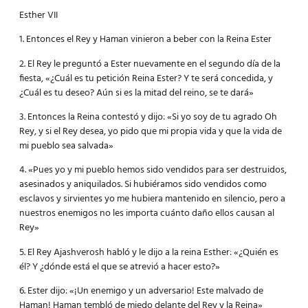
Esther VII
1. Entonces el Rey y Haman vinieron a beber con la Reina Ester
2. El Rey le preguntó a Ester nuevamente en el segundo día de la
fiesta, «¿Cuál es tu petición Reina Ester? Y te será concedida, y
¿Cuál es tu deseo? Aún si es la mitad del reino, se te dará»
3. Entonces la Reina contestó y dijo: «Si yo soy de tu agrado Oh
Rey, y si el Rey desea, yo pido que mi propia vida y que la vida de
mi pueblo sea salvada»
4. «Pues yo y mi pueblo hemos sido vendidos para ser destruidos,
asesinados y aniquilados. Si hubiéramos sido vendidos como
esclavos y sirvientes yo me hubiera mantenido en silencio, pero a
nuestros enemigos no les importa cuánto daño ellos causan al
Rey»
5. El Rey Ajashverosh habló y le dijo a la reina Esther: «¿Quién es
él? Y ¿dónde está el que se atrevió a hacer esto?»
6. Ester dijo: «¡Un enemigo y un adversario! Este malvado de
Haman! Haman tembló de miedo delante del Rey y la Reina»