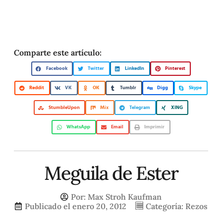
Comparte este artículo:
Facebook
Twitter
LinkedIn
Pinterest
Reddit
VK
OK
Tumblr
Digg
Skype
StumbleUpon
Mix
Telegram
XING
WhatsApp
Email
Imprimir
Meguila de Ester
Por:
Max Stroh Kaufman
Publicado el
enero 20, 2012
Categoría:
Rezos