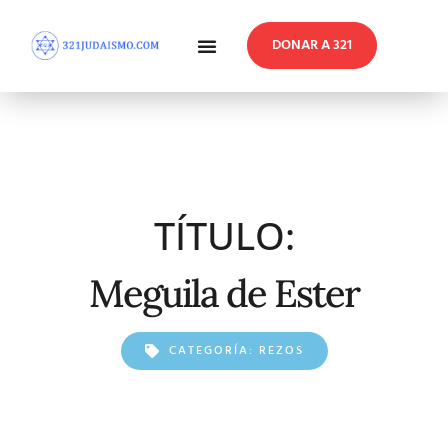
DONAR A 321
En Profundidad
Reflexiones Semanales
TÍTULO:
Meguila de Ester
CATEGORÍA:
REZOS