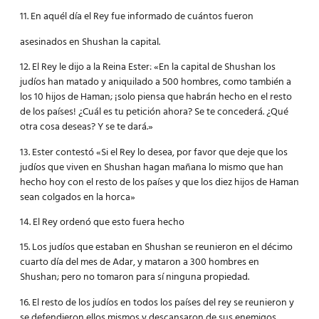
11. En aquél día el Rey fue informado de cuántos fueron
asesinados en Shushan la capital.
12. El Rey le dijo a la Reina Ester: «En la capital de Shushan los
judíos han matado y aniquilado a 500 hombres, como también a
los 10 hijos de Haman; ¡solo piensa que habrán hecho en el resto
de los países! ¿Cuál es tu petición ahora? Se te concederá. ¿Qué
otra cosa deseas? Y se te dará.»
13. Ester contestó «Si el Rey lo desea, por favor que deje que los
judíos que viven en Shushan hagan mañana lo mismo que han
hecho hoy con el resto de los países y que los diez hijos de Haman
sean colgados en la horca»
14. El Rey ordenó que esto fuera hecho
15. Los judíos que estaban en Shushan se reunieron en el décimo
cuarto día del mes de Adar, y mataron a 300 hombres en
Shushan; pero no tomaron para sí ninguna propiedad.
16. El resto de los judíos en todos los países del rey se reunieron y
se defendieron ellos mismos y descansaron de sus enemigos,