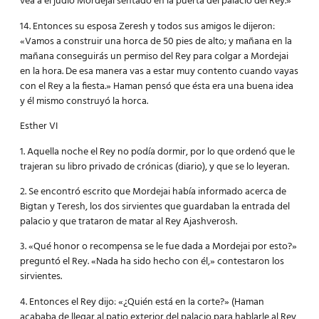
vea a el judío Mordejai sentado en la puerta del palacio del Rey.»
14. Entonces su esposa Zeresh y todos sus amigos le dijeron:
«Vamos a construir una horca de 50 pies de alto; y mañana en la
mañana conseguirás un permiso del Rey para colgar a Mordejai
en la hora. De esa manera vas a estar muy contento cuando vayas
con el Rey a la fiesta.» Haman pensó que ésta era una buena idea
y él mismo construyó la horca.
Esther VI
1. Aquella noche el Rey no podía dormir, por lo que ordenó que le
trajeran su libro privado de crónicas (diario), y que se lo leyeran.
2. Se encontró escrito que Mordejai había informado acerca de
Bigtan y Teresh, los dos sirvientes que guardaban la entrada del
palacio y que trataron de matar al Rey Ajashverosh.
3. «Qué honor o recompensa se le fue dada a Mordejai por esto?»
preguntó el Rey. «Nada ha sido hecho con él,» contestaron los
sirvientes.
4. Entonces el Rey dijo: «¿Quién está en la corte?» (Haman
acababa de llegar al patio exterior del palacio para hablarle al Rey