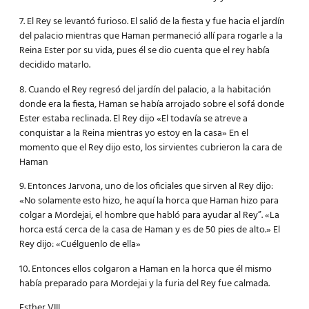
7. El Rey se levantó furioso. El salió de la fiesta y fue hacia el jardín
del palacio mientras que Haman permaneció allí para rogarle a la
Reina Ester por su vida, pues él se dio cuenta que el rey había
decidido matarlo.
8. Cuando el Rey regresó del jardín del palacio, a la habitación
donde era la fiesta, Haman se había arrojado sobre el sofá donde
Ester estaba reclinada. El Rey dijo «El todavía se atreve a
conquistar a la Reina mientras yo estoy en la casa» En el
momento que el Rey dijo esto, los sirvientes cubrieron la cara de
Haman
9. Entonces Jarvona, uno de los oficiales que sirven al Rey dijo:
«No solamente esto hizo, he aquí la horca que Haman hizo para
colgar a Mordejai, el hombre que habló para ayudar al Rey”. «La
horca está cerca de la casa de Haman y es de 50 pies de alto.» El
Rey dijo: «Cuélguenlo de ella»
10. Entonces ellos colgaron a Haman en la horca que él mismo
había preparado para Mordejai y la furia del Rey fue calmada.
Esther VIII