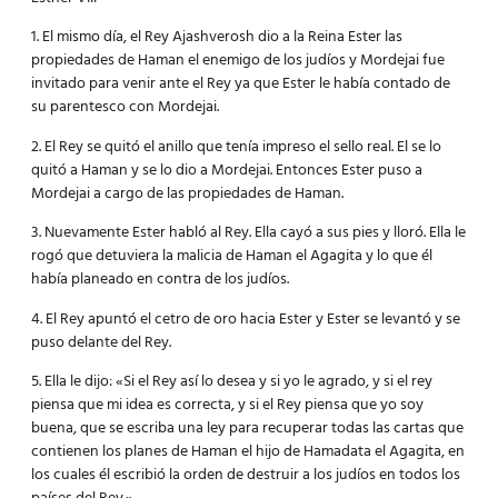
1. El mismo día, el Rey Ajashverosh dio a la Reina Ester las
propiedades de Haman el enemigo de los judíos y Mordejai fue
invitado para venir ante el Rey ya que Ester le había contado de
su parentesco con Mordejai.
2. El Rey se quitó el anillo que tenía impreso el sello real. El se lo
quitó a Haman y se lo dio a Mordejai. Entonces Ester puso a
Mordejai a cargo de las propiedades de Haman.
3. Nuevamente Ester habló al Rey. Ella cayó a sus pies y lloró. Ella le
rogó que detuviera la malicia de Haman el Agagita y lo que él
había planeado en contra de los judíos.
4. El Rey apuntó el cetro de oro hacia Ester y Ester se levantó y se
puso delante del Rey.
5. Ella le dijo: «Si el Rey así lo desea y si yo le agrado, y si el rey
piensa que mi idea es correcta, y si el Rey piensa que yo soy
buena, que se escriba una ley para recuperar todas las cartas que
contienen los planes de Haman el hijo de Hamadata el Agagita, en
los cuales él escribió la orden de destruir a los judíos en todos los