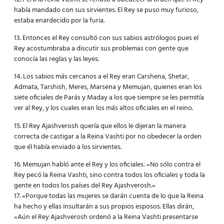
había mandado con sus sirvientes. El Rey se puso muy furioso,
estaba enardecido por la furia.
13. Entonces el Rey consultó con sus sabios astrólogos pues el
Rey acostumbraba a discutir sus problemas con gente que
conocía las reglas y las leyes.
14. Los sabios más cercanos a el Rey eran Carshena, Shetar,
Admata, Tarshish, Meres, Marsena y Memujan, quienes eran los
siete oficiales de Parás y Maday a los que siempre se les permitía
ver al Rey, y los cuales eran los más altos oficiales en el reino.
15. El Rey Ajashverosh quería que ellos le dijeran la manera
correcta de castigar a la Reina Vashti por no obedecer la orden
que él había enviado a los sirvientes.
16. Memujan habló ante el Rey y los oficiales: «No sólo contra el
Rey pecó la Reina Vashti, sino contra todos los oficiales y toda la
gente en todos los países del Rey Ajashverosh.»
17. «Porque todas las mujeres se darán cuenta de lo que la Reina
ha hecho y ellas insultarán a sus propios esposos. Ellas dirán,
«Aún el Rey Ajashverosh ordenó a la Reina Vashti presentarse