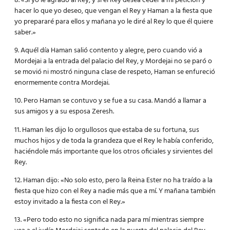
8. «Si yo le agrado al Rey, y si el Rey desea ceder a mi petición y
hacer lo que yo deseo, que vengan el Rey y Haman a la fiesta que
yo prepararé para ellos y mañana yo le diré al Rey lo que él quiere
saber.»
9. Aquél día Haman salió contento y alegre, pero cuando vió a
Mordejai a la entrada del palacio del Rey, y Mordejai no se paró o
se movió ni mostró ninguna clase de respeto, Haman se enfureció
enormemente contra Mordejai.
10. Pero Haman se contuvo y se fue a su casa. Mandó a llamar a
sus amigos y a su esposa Zeresh.
11. Haman les dijo lo orgullosos que estaba de su fortuna, sus
muchos hijos y de toda la grandeza que el Rey le había conferido,
haciéndole más importante que los otros oficiales y sirvientes del
Rey.
12. Haman dijo: «No solo esto, pero la Reina Ester no ha traído a la
fiesta que hizo con el Rey a nadie más que a mí. Y mañana también
estoy invitado a la fiesta con el Rey.»
13. «Pero todo esto no significa nada para mí mientras siempre