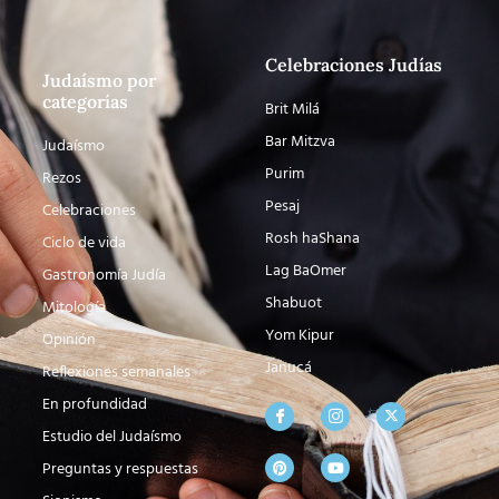
Celebraciones Judías
Judaísmo por
categorías
Brit Milá
Bar Mitzva
Judaísmo
Purim
Rezos
Pesaj
Celebraciones
Rosh haShana
Ciclo de vida
Lag BaOmer
Gastronomía Judía
Shabuot
Mitología
Yom Kipur
Opinión
Janucá
Reflexiones semanales
En profundidad
Estudio del Judaísmo
Preguntas y respuestas