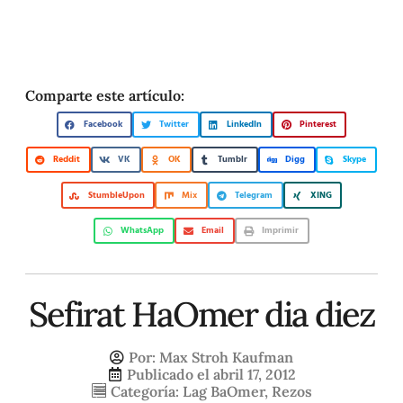
Comparte este artículo:
Facebook
Twitter
LinkedIn
Pinterest
Reddit
VK
OK
Tumblr
Digg
Skype
StumbleUpon
Mix
Telegram
XING
WhatsApp
Email
Imprimir
Sefirat HaOmer dia diez
Por:
Max Stroh Kaufman
Publicado el
abril 17, 2012
Categoría:
Lag BaOmer
,
Rezos