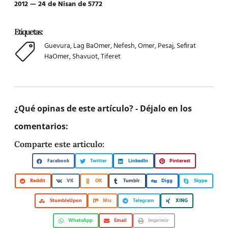
2012 — 24 de Nisan de 5772
Etiquetas:
Guevura
,
Lag BaOmer
,
Nefesh
,
Omer
,
Pesaj
,
Sefirat
HaOmer
,
Shavuot
,
Tiferet
¿Qué opinas de este artículo? - Déjalo en los
comentarios:
Comparte este artículo:
Facebook
Twitter
LinkedIn
Pinterest
Reddit
VK
OK
Tumblr
Digg
Skype
StumbleUpon
Mix
Telegram
XING
WhatsApp
Email
Imprimir