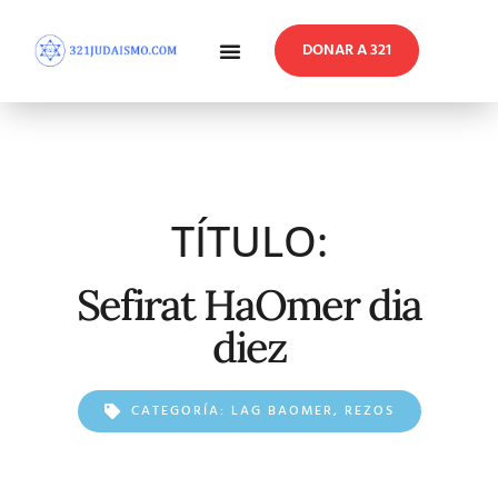
DONAR A 321
En Profundidad
Reflexiones Semanales
TÍTULO:
Sefirat HaOmer dia
diez
CATEGORÍA:
LAG BAOMER
,
REZOS