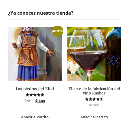
¿Ya conoces nuestra tienda?
¡Oferta!
Las piedras del Efod
El arte de la fabricación del
vino Kasher
$
20.00
$
15.00
Valorado
con
$
20.00
Valorado
5.00
con
de 5
4.50
de 5
Añadir al carrito
Añadir al carrito