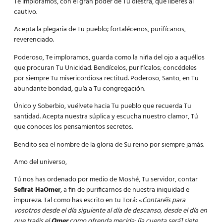
Te imploramos, con el gran poder de Tu diestra, que liberes al
cautivo.
Acepta la plegaria de Tu pueblo; fortalécenos, purifícanos,
reverenciado.
Poderoso, Te imploramos, guarda como la niña del ojo a aquéllos
que procuran Tu Unicidad. Bendícelos, purifícalos; concédeles
por siempre Tu misericordiosa rectitud. Poderoso, Santo, en Tu
abundante bondad, guía a Tu congregación.
Único y Soberbio, vuélvete hacia Tu pueblo que recuerda Tu
santidad. Acepta nuestra súplica y escucha nuestro clamor, Tú
que conoces los pensamientos secretos.
Bendito sea el nombre de la gloria de Su reino por siempre jamás.
Amo del universo,
Tú nos has ordenado por medio de Moshé, Tu servidor, contar
Sefirat HaOmer
, a fin de purificarnos de nuestra iniquidad e
impureza. Tal como has escrito en tu Torá: «
Contaréis para
vosotros desde el día siguiente al día de descanso, desde el día en
que traéis el
Omer
como ofrenda mecida; [la cuenta será] siete