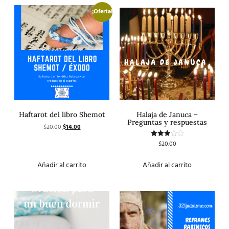
¡Oferta!
Haftarot del libro Shemot
Halaja de Januca –
Preguntas y respuestas
$
20.00
$
14.00
$
20.00
Valorado
con
3.00
de 5
Añadir al carrito
Añadir al carrito