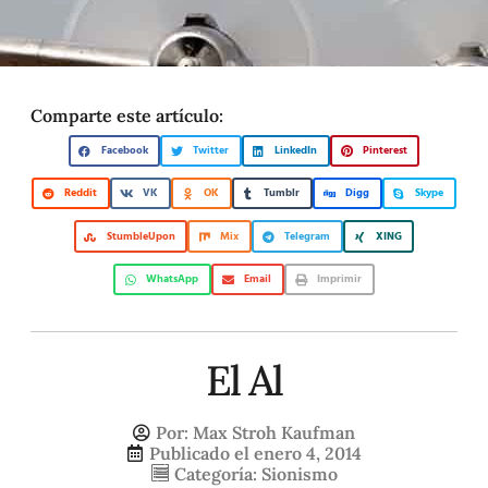
Comparte este artículo:
Facebook
Twitter
LinkedIn
Pinterest
Reddit
VK
OK
Tumblr
Digg
Skype
StumbleUpon
Mix
Telegram
XING
WhatsApp
Email
Imprimir
El Al
Por:
Max Stroh Kaufman
Publicado el
enero 4, 2014
Categoría:
Sionismo