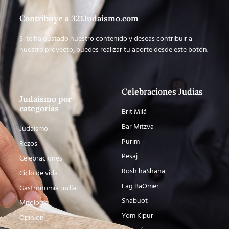
Contribuye a 321Judaismo.com
Si te ha gustado nuestro contenido y deseas contribuir a
nuestro proyecto, puedes realizar tu aporte desde este botón.
Celebraciones Judías
Judaísmo por
categorías
Brit Milá
Bar Mitzva
Judaísmo
Purim
Rezos
Pesaj
Celebraciones
Rosh haShana
Ciclo de vida
Lag BaOmer
Gastronomía Judía
Shabuot
Mitología
Yom Kipur
Opinión