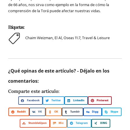
de 66 años, nos sirva como ejemplo en la forma de cómo la
comprensión de la Torá puede afectar nuestras vidas.
Etiquetas:
Chaim Weizman
,
El Al
,
Oseas 11:7
,
Travel & Leisure
¿Qué opinas de este artículo? - Déjalo en los
comentarios:
Comparte este artículo:
Facebook
Twitter
LinkedIn
Pinterest
Reddit
VK
OK
Tumblr
Digg
Skype
StumbleUpon
Mix
Telegram
XING