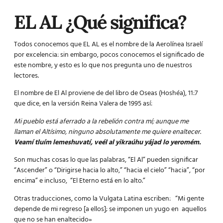
EL AL ¿Qué significa?
Todos conocemos que EL AL es el nombre de la Aerolínea Israelí
por excelencia: sin embargo, pocos conocemos el significado de
este nombre, y esto es lo que nos pregunta uno de nuestros
lectores.
El nombre de El Al proviene de del libro de Oseas (Hoshéa), 11:7
que dice, en la versión Reina Valera de 1995 así:
Mi pueblo está aferrado a la rebelión contra mí; aunque me
llaman el Altísimo, ninguno absolutamente me quiere enaltecer
.
Veamí tluím lemeshuvatí, veél al yikraúhu yájad lo yeromém.
Son muchas cosas lo que las palabras, “El Al” pueden significar
“Ascender” o “Dirigirse hacia lo alto,” “hacia el cielo” “hacia”, “por
encima” e incluso, “El Eterno está en lo alto.”
Otras traducciones, como la Vulgata Latina escriben: “Mi gente
depende de mi regreso [a ellos]; se imponen un yugo en aquellos
que no se han enaltecido»