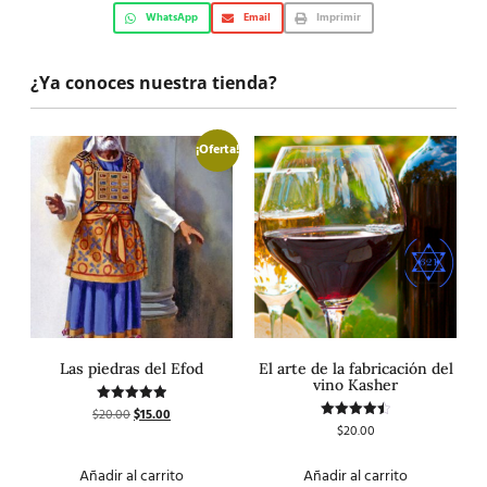
WhatsApp
Email
Imprimir
¿Ya conoces nuestra tienda?
¡Oferta!
Las piedras del Efod
El arte de la fabricación del
vino Kasher
$
20.00
$
15.00
Valorado
con
$
20.00
Valorado
5.00
con
de 5
4.50
de 5
Añadir al carrito
Añadir al carrito