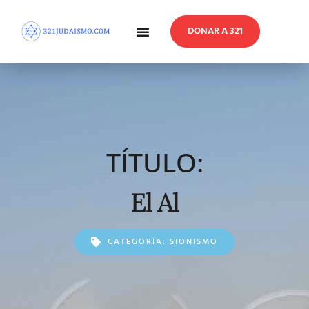
DONAR A 321
En Profundidad
Reflexiones Semanales
TÍTULO:
El Al
CATEGORÍA:
SIONISMO