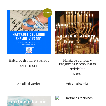
¡Oferta!
Haftarot del libro Shemot
Halaja de Januca –
Preguntas y respuestas
$
20.00
$
14.00
$
20.00
Valorado
con
3.00
de 5
Añadir al carrito
Añadir al carrito