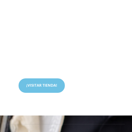
Conoce nuestra tienda
En nuestra tienda tenemos libros digitales, cursos,
artículos judíos y mucho más.
¡VISITAR TIENDA!