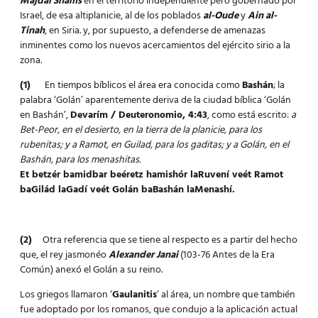
Majdal Shams
en el territorio independiente pero gobernado por
Israel, de esa altiplanicie, al de los poblados
al-Oude
y
Ain al-
Tinah
, en Siria. y, por supuesto, a defenderse de amenazas
inminentes como los nuevos acercamientos del ejército sirio a la
zona.
(1)
En tiempos bíblicos el área era conocida como
Bashán
; la
palabra ‘Golán’ aparentemente deriva de la ciudad bíblica ‘Golán
en Bashán’,
Devarím / Deuteronomio, 4:43
, como está escrito:
a
Bet-Peor, en el desierto, en la tierra de la planicie, para los
rubenitas; y a Ramot, en Guilad, para los gaditas; y a Golán, en el
Bashán, para los menashitas.
Et betzér bamidbar beéretz hamishór laRuvení veét Ramot
baGilád laGadí veét Golán baBashán laMenashí.
(2)
Otra referencia que se tiene al respecto es a partir del hecho
que, el rey jasmonéo
Alexander Janai
(103-76 Antes de la Era
Común) anexó el Golán a su reino.
Los griegos llamaron ‘
Gaulanitis
‘ al área, un nombre que también
fue adoptado por los romanos, que condujo a la aplicación actual