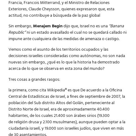
Francia, Francois Mitterrand, y el Ministro de Relaciones
Exteriores, Claude Cheysson, quienes expresaron que, esta
actitud, no contribuye a búsqueda de la paz global
Sin embargo,
Menajem Begin
dijo que, Israel no es una
“Banana
Republic”
ni un estado avasallado el cual no se quedará callado ni
impune ante cualquiera de las medidas de amenaza o castigo.
Vemos como el asunto de los territorios ocupados y las
decisiones israelíes consideradas como autónomas, no son nada
nuevas sin embargo, ¿qué es lo que la historia ha demostrado
acerca de lo que se observa en esta zona del mundo?
Tres cosas a grandes rasgos:
la primera, como cita Wikipedia® es que De acuerdo a la Oficina
Central de Estadísticas de Israel, a fines de septiembre de 2007, la
población del Sub distrito Altos del Golán, perteneciente al
Distrito Norte de Israel, era de aproximadamente 40.400
habitantes, de los cuales 21.400 son árabes sirios (19.300
de religión drusa y 2.100 musulmanes), aunque pueden optar a la
ciudadanía israelí, y 19.000 son israelíes judíos, que viven en más
de 30 asentamientos.