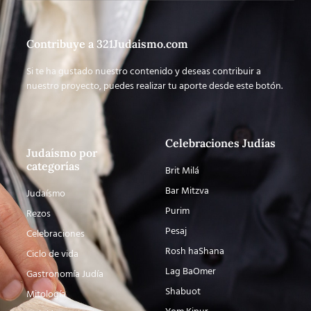
Contribuye a 321Judaismo.com
Si te ha gustado nuestro contenido y deseas contribuir a
nuestro proyecto, puedes realizar tu aporte desde este botón.
Celebraciones Judías
Judaísmo por
categorías
Brit Milá
Bar Mitzva
Judaísmo
Purim
Rezos
Pesaj
Celebraciones
Rosh haShana
Ciclo de vida
Lag BaOmer
Gastronomía Judía
Shabuot
Mitología