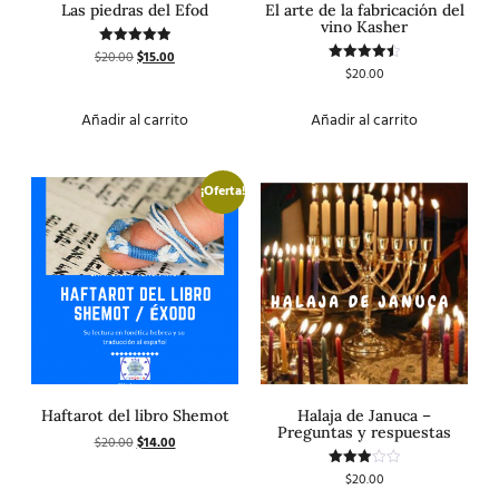
Las piedras del Efod
El arte de la fabricación del
vino Kasher
$
20.00
$
15.00
Valorado
con
$
20.00
Valorado
5.00
con
de 5
4.50
de 5
Añadir al carrito
Añadir al carrito
¡Oferta!
Haftarot del libro Shemot
Halaja de Januca –
Preguntas y respuestas
$
20.00
$
14.00
$
20.00
Valorado
con