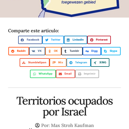
Comparte este artículo:
Facebook
Twitter
LinkedIn
Pinterest
Reddit
VK
OK
Tumblr
Digg
Skype
StumbleUpon
Mix
Telegram
XING
WhatsApp
Email
Imprimir
Territorios ocupados
por Israel
Por:
Max Stroh Kaufman