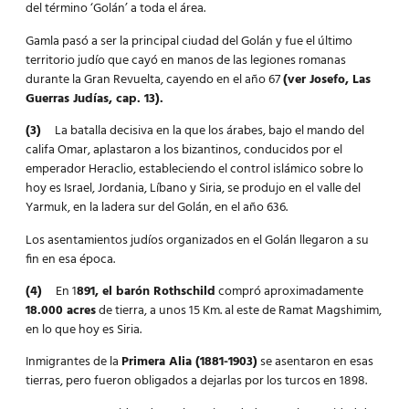
del término ‘Golán’ a toda el área.
Gamla pasó a ser la principal ciudad del Golán y fue el último
territorio judío que cayó en manos de las legiones romanas
durante la Gran Revuelta, cayendo en el año 67
(ver Josefo, Las
Guerras Judías, cap. 13).
(3)
La batalla decisiva en la que los árabes, bajo el mando del
califa Omar, aplastaron a los bizantinos, conducidos por el
emperador Heraclio, estableciendo el control islámico sobre lo
hoy es Israel, Jordania, Líbano y Siria, se produjo en el valle del
Yarmuk, en la ladera sur del Golán, en el año 636.
Los asentamientos judíos organizados en el Golán llegaron a su
fin en esa época.
(4)
En 1
891, el barón Rothschild
compró aproximadamente
18.000 acres
de tierra, a unos 15 Km. al este de Ramat Magshimim,
en lo que hoy es Siria.
Inmigrantes de la
Primera Alia (1881-1903)
se asentaron en esas
tierras, pero fueron obligados a dejarlas por los turcos en 1898.