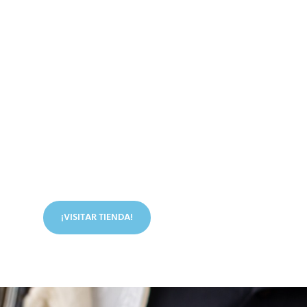
Conoce nuestra tienda
En nuestra tienda tenemos libros digitales, cursos,
artículos judíos y mucho más.
¡VISITAR TIENDA!