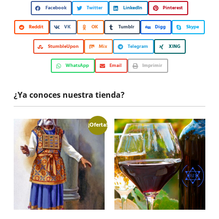
Facebook
Twitter
LinkedIn
Pinterest
Reddit
VK
OK
Tumblr
Digg
Skype
StumbleUpon
Mix
Telegram
XING
WhatsApp
Email
Imprimir
¿Ya conoces nuestra tienda?
¡Oferta!