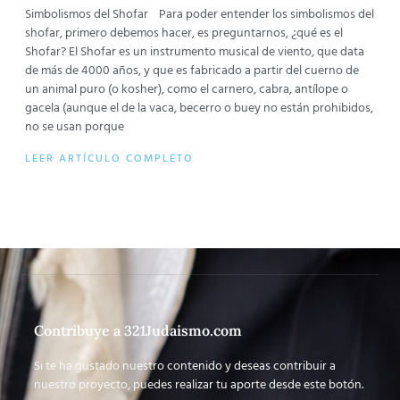
Simbolismos del Shofar Para poder entender los simbolismos del
shofar, primero debemos hacer, es preguntarnos, ¿qué es el
Shofar? El Shofar es un instrumento musical de viento, que data
de más de 4000 años, y que es fabricado a partir del cuerno de
un animal puro (o kosher), como el carnero, cabra, antílope o
gacela (aunque el de la vaca, becerro o buey no están prohibidos,
no se usan porque
LEER ARTÍCULO COMPLETO
Contribuye a 321Judaismo.com
Si te ha gustado nuestro contenido y deseas contribuir a
nuestro proyecto, puedes realizar tu aporte desde este botón.