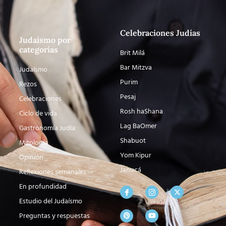
Celebraciones Judías
Judaísmo por
categorías
Brit Milá
Bar Mitzva
Judaísmo
Purim
Rezos
Pesaj
Celebraciones
Rosh haShana
Ciclo de vida
Lag BaOmer
Gastronomía Judía
Shabuot
Mitología
Yom Kipur
Opinión
Janucá
Reflexiones semanales
En profundidad
Estudio del Judaísmo
Preguntas y respuestas