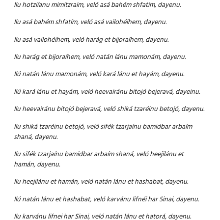
Ilu hotziíanu mimitzraim, veló asá bahém shfatim, dayenu.
Ilu asá bahém shfatím, veló asá vailohéihem, dayenu.
Ilu asá vailohéihem, veló harág et bijoraíhem, dayenu.
Ilu harág et bijoraíhem, veló natán lánu mamonám, dayenu.
Ilú natán lánu mamonám, veló kará lánu et hayám, dayenu.
Ilú kará lánu et hayám, veló heevairánu bitojó bejeravá, dayeinu.
Ilu heevairánu bitojó bejeravá, veló shiká tzaréinu betojó, dayenu.
Ilu shiká tzaréinu betojó, veló sifék tzarjaínu bamidbar arbaím
shaná, dayenu.
Ilu sifék tzarjaínu bamidbar arbaím shaná, veló heejilánu et
hamán, dayenu.
Ilu heejilánu et hamán, veló natán lánu et hashabat, dayenu.
Ilú natán lánu et hashabat, veló karvánu lifnéi har Sinai, dayenu.
Ilu karvánu lifnei har Sinai, veló natán lánu et hatorá, dayenu.