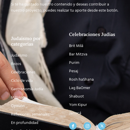
Si te ha gustado nuestro contenido y deseas contribuir a
nuestro proyecto, puedes realizar tu aporte desde este botón.
Celebraciones Judías
Judaísmo por
categorías
Brit Milá
Bar Mitzva
Judaísmo
Purim
Rezos
Pesaj
Celebraciones
Rosh haShana
Ciclo de vida
Lag BaOmer
Gastronomía Judía
Shabuot
Mitología
Yom Kipur
Opinión
Janucá
Reflexiones semanales
En profundidad