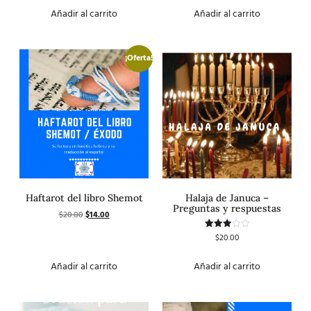
de 5
Añadir al carrito
Añadir al carrito
¡Oferta!
Haftarot del libro Shemot
Halaja de Januca –
Preguntas y respuestas
$
20.00
$
14.00
$
20.00
Valorado
con
3.00
de 5
Añadir al carrito
Añadir al carrito