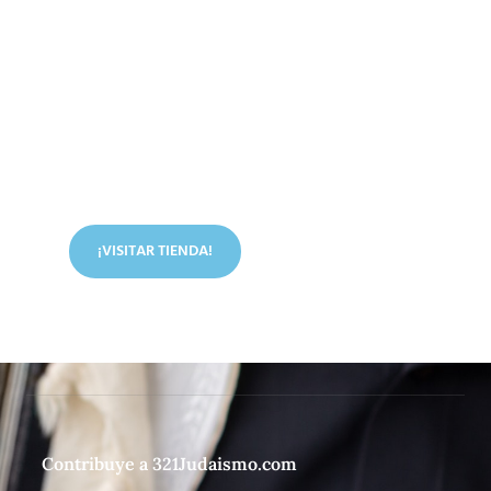
Conoce nuestra tienda
En nuestra tienda tenemos libros digitales, cursos,
artículos judíos y mucho más.
¡VISITAR TIENDA!
Contribuye a 321Judaismo.com