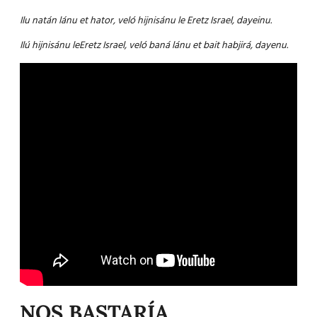
Ilu natán lánu et hator, veló hijnisánu le Eretz Israel, dayeinu.
Ilú hijnisánu leEretz Israel, veló baná lánu et bait habjirá, dayenu.
NOS BASTARÍA