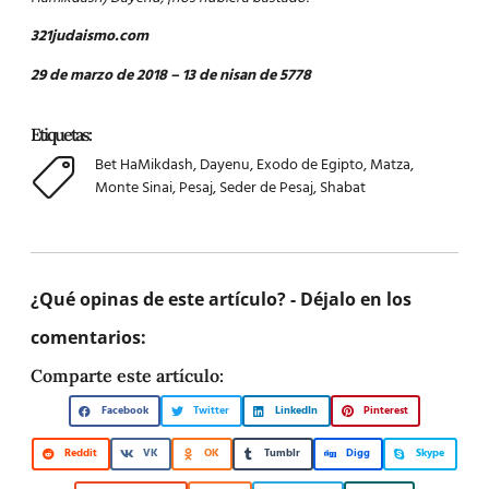
321judaismo.com
29 de marzo de 2018 – 13 de nisan de 5778
Etiquetas:
Bet HaMikdash
,
Dayenu
,
Exodo de Egipto
,
Matza
,
Monte Sinai
,
Pesaj
,
Seder de Pesaj
,
Shabat
¿Qué opinas de este artículo? - Déjalo en los
comentarios:
Comparte este artículo:
Facebook
Twitter
LinkedIn
Pinterest
Reddit
VK
OK
Tumblr
Digg
Skype