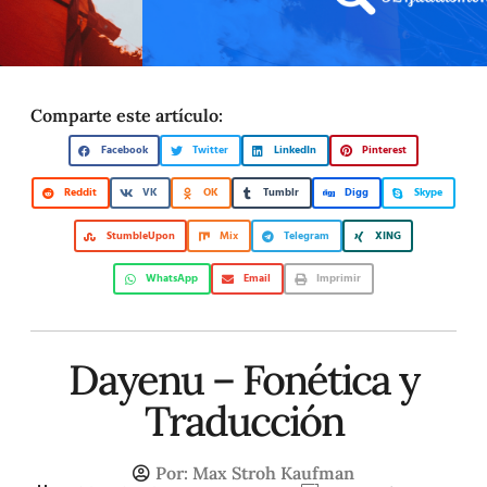
Comparte este artículo:
Facebook
Twitter
LinkedIn
Pinterest
Reddit
VK
OK
Tumblr
Digg
Skype
StumbleUpon
Mix
Telegram
XING
WhatsApp
Email
Imprimir
Dayenu – Fonética y
Traducción
Por:
Max Stroh Kaufman