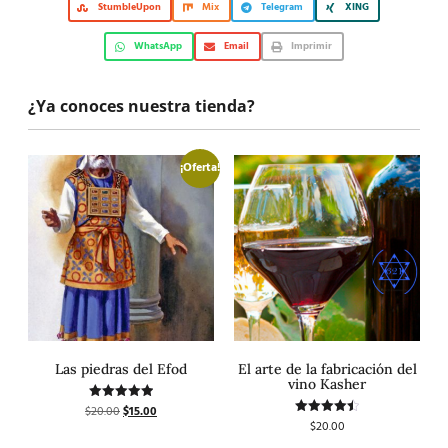
StumbleUpon
Mix
Telegram
XING
WhatsApp
Email
Imprimir
¿Ya conoces nuestra tienda?
¡Oferta!
Las piedras del Efod
El arte de la fabricación del
vino Kasher
$
20.00
$
15.00
Valorado
con
$
20.00
Valorado
5.00
con
de 5
4.50