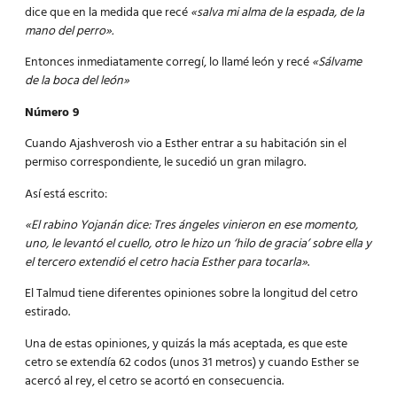
dice que en la medida que recé
«salva mi alma de la espada, de la
mano del perro».
Entonces inmediatamente corregí, lo llamé león y recé
«Sálvame
de la boca del león»
Número 9
Cuando Ajashverosh vio a Esther entrar a su habitación sin el
permiso correspondiente, le sucedió un gran milagro.
Así está escrito:
«El rabino Yojanán dice: Tres ángeles vinieron en ese momento,
uno, le levantó el cuello, otro le hizo un ‘hilo de gracia’ sobre ella y
el tercero extendió el cetro hacia Esther para tocarla»
.
El Talmud tiene diferentes opiniones sobre la longitud del cetro
estirado.
Una de estas opiniones, y quizás la más aceptada, es que este
cetro se extendía 62 codos (unos 31 metros) y cuando Esther se
acercó al rey, el cetro se acortó en consecuencia.