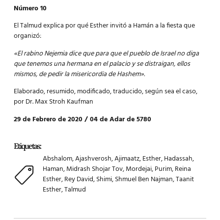
Número 10
El Talmud explica por qué Esther invitó a Hamán a la fiesta que
organizó:
«El rabino Nejemia dice que para que el pueblo de Israel no diga
que tenemos una hermana en el palacio y se distraigan, ellos
mismos, de pedir la misericordia de Hashem».
Elaborado, resumido, modificado, traducido, según sea el caso,
por Dr. Max Stroh Kaufman
29 de Febrero de 2020 / 04 de Adar de 5780
Etiquetas:
Abshalom
,
Ajashverosh
,
Ajimaatz
,
Esther
,
Hadassah
,
Haman
,
Midrash Shojar Tov
,
Mordejai
,
Purim
,
Reina
Esther
,
Rey David
,
Shimi
,
Shmuel Ben Najman
,
Taanit
Esther
,
Talmud