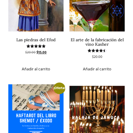
Las piedras del Efod
El arte de la fabricación del
vino Kasher
$
20.00
$
15.00
Valorado
con
$
20.00
Valorado
5.00
con
de 5
4.50
de 5
Añadir al carrito
Añadir al carrito
¡Oferta!