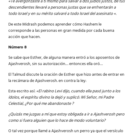
«Te avergonzaste a ti mismo para salvar a dos judíos justos, de tus
descendientes llevaré a personas justas que se enfrentarán a
todo Israel y en su mérito salvaré a todo Israel del asesinato «.
De este Midrash podemos aprender cómo Hashem le
corresponde a las personas en gran medida por cada buena
acción que hacen.
Número 8
Se sabe que Esther, de alguna manera entró a los aposentos de
Ajashverosh, sin su autorización… entonces ella oró…
El Talmud discute la oración de Esther que hizo antes de entrar en
la recámara de Ajashverosh. en contra la ley:
Esta escrito así:
«El rabino Levi dijo, cuando ella pasó junto a los
ídolos, el espíritu divino la dejó y suplicó: Mi Señor, mi Padre
Celestial, ¿Por qué me abandonaste ?
¿Quizás me juzgas a mí que estoy obligada a ir a Ajashverosh pero
como si fuera alguien que lo hace de modo voluntario?
O tal vez porque llamé a Ajashverosh un perro ya que el versículo