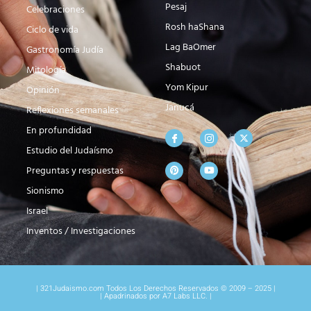
Pesaj
Celebraciones
Rosh haShana
Ciclo de vida
Lag BaOmer
Gastronomía Judía
Shabuot
Mitología
Yom Kipur
Opinión
Janucá
Reflexiones semanales
En profundidad
Estudio del Judaísmo
Preguntas y respuestas
Sionismo
Israel
Inventos / Investigaciones
| 321Judaismo.com Todos Los Derechos Reservados © 2009 – 2025 |
| Apadrinados por A7 Labs LLC. |