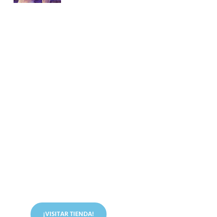
Conoce nuestra tienda
En nuestra tienda tenemos libros digitales, cursos,
artículos judíos y mucho más.
¡VISITAR TIENDA!