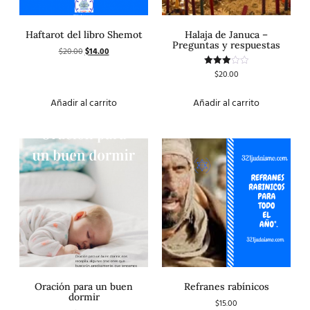
Haftarot del libro Shemot
Halaja de Januca –
Preguntas y respuestas
$
20.00
$
14.00
$
20.00
Valorado
con
3.00
de 5
Añadir al carrito
Añadir al carrito
Oración para un buen
Refranes rabínicos
dormir
$
15.00