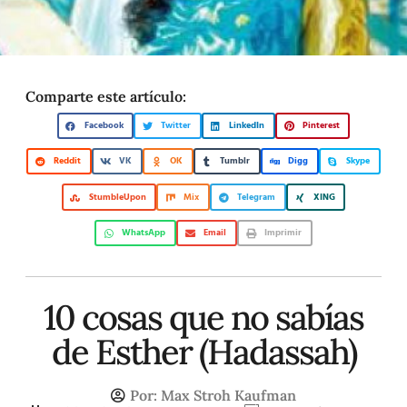
Comparte este artículo:
Facebook
Twitter
LinkedIn
Pinterest
Reddit
VK
OK
Tumblr
Digg
Skype
StumbleUpon
Mix
Telegram
XING
WhatsApp
Email
Imprimir
10 cosas que no sabías
de Esther (Hadassah)
Por:
Max Stroh Kaufman