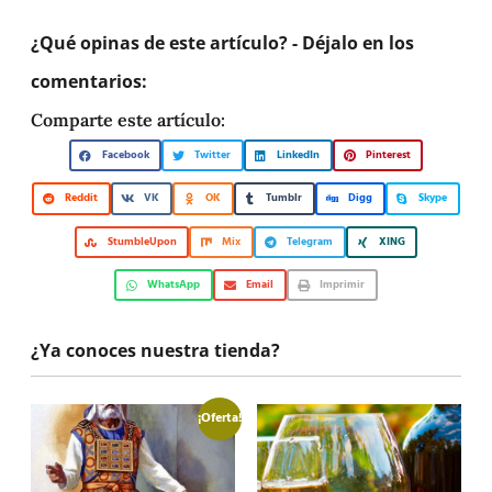
¿Qué opinas de este artículo? - Déjalo en los
comentarios:
Comparte este artículo:
Facebook
Twitter
LinkedIn
Pinterest
Reddit
VK
OK
Tumblr
Digg
Skype
StumbleUpon
Mix
Telegram
XING
WhatsApp
Email
Imprimir
¿Ya conoces nuestra tienda?
¡Oferta!