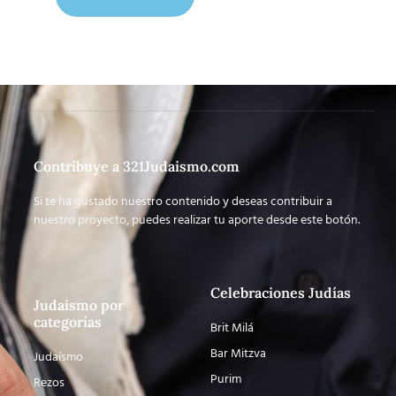
Contribuye a 321Judaismo.com
Si te ha gustado nuestro contenido y deseas contribuir a
nuestro proyecto, puedes realizar tu aporte desde este botón.
Celebraciones Judías
Judaísmo por
categorías
Brit Milá
Bar Mitzva
Judaísmo
Purim
Rezos