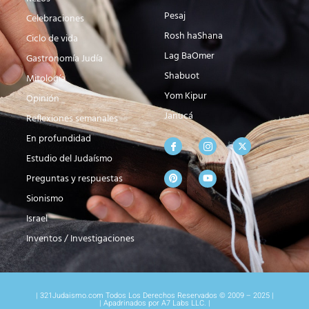
Pesaj
Celebraciones
Rosh haShana
Ciclo de vida
Lag BaOmer
Gastronomía Judía
Shabuot
Mitología
Yom Kipur
Opinión
Janucá
Reflexiones semanales
En profundidad
Estudio del Judaísmo
Preguntas y respuestas
Sionismo
Israel
Inventos / Investigaciones
| 321Judaismo.com Todos Los Derechos Reservados © 2009 – 2025 |
| Apadrinados por A7 Labs LLC. |