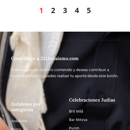
1
2
3
4
5
Contribuye a 321Judaismo.com
Si te ha gustado nuestro contenido y deseas contribuir a
nuestro proyecto, puedes realizar tu aporte desde este botón.
Celebraciones Judías
Judaísmo por
categorías
Brit Milá
Bar Mitzva
Judaísmo
Purim
Rezos