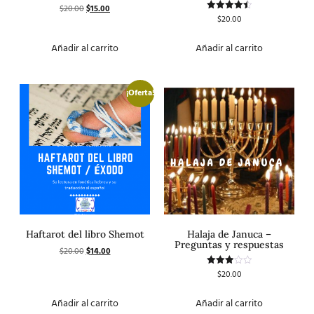
$
20.00
$
15.00
Valorado
con
$
20.00
Valorado
5.00
con
de 5
4.50
de 5
Añadir al carrito
Añadir al carrito
¡Oferta!
Haftarot del libro Shemot
Halaja de Januca –
Preguntas y respuestas
$
20.00
$
14.00
$
20.00
Valorado
con
3.00
de 5
Añadir al carrito
Añadir al carrito