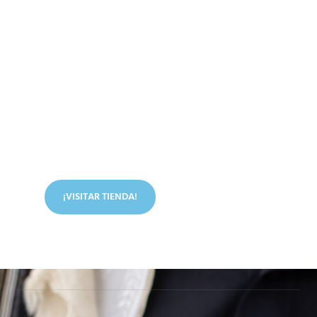
Conoce nuestra tienda
En nuestra tienda tenemos libros digitales, cursos,
artículos judíos y mucho más.
¡VISITAR TIENDA!