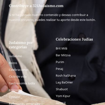
Contribuye a 321Judaismo.com
Si te ha gustado nuestro contenido y deseas contribuir a
nuestro proyecto, puedes realizar tu aporte desde este botón.
Celebraciones Judías
Judaísmo por
categorías
Brit Milá
Bar Mitzva
Judaísmo
Purim
Rezos
Pesaj
Celebraciones
Rosh haShana
Ciclo de vida
Lag BaOmer
Gastronomía Judía
Shabuot
Mitología
Yom Kipur
Opinión
Janucá
Reflexiones semanales