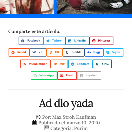
Comparte este artículo:
Facebook
Twitter
LinkedIn
Pinterest
Reddit
VK
OK
Tumblr
Digg
Skype
StumbleUpon
Mix
Telegram
XING
WhatsApp
Email
Imprimir
Ad dlo yada
Por:
Max Stroh Kaufman
Publicado el
marzo 10, 2020
Categoría:
Purim