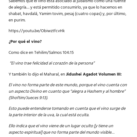
Sabemos que el vino está asociado al judaísmo como una fuente
de alegría… y está permitido consumirlo, ya que lo hacemos en
shabat, havdalá, Yamim tovim, pesaj (cuatro copas) y, por último,
en purim.
https://youtu.be/ObiwztfcvHk
¿Por qué el vino?
Como dice en Tehilim/Salmos 104:15
“El vino trae felicidad al corazón de la persona”
Y también lo dijo el Maharal, en
Jidushei Agadot Volumen III:
El vino no forma parte de este mundo, porque el vino cuenta con
un aspecto Divino en cuanto que “alegra a Hashem y al hombre”
(Shoftim/Jueces 9:13).
Esto puede entenderse tomando en cuenta que el vino surge de
la parte interior de la uva, la cual está oculta.
Ello indica que el vino viene de un lugar oculto [y tiene un
aspecto espiritual] que no forma parte del mundo visible…