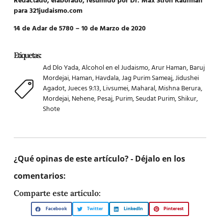
Redactado, elaborado, resumido por Dr. Max Stroh Kaufman
para 321judaismo.com
14 de Adar de 5780 – 10 de Marzo de 2020
Etiquetas:
Ad Dlo Yada
,
Alcohol en el Judaismo
,
Arur Haman
,
Baruj
Mordejai
,
Haman
,
Havdala
,
Jag Purim Sameaj
,
Jidushei
Agadot
,
Jueces 9:13
,
Livsumei
,
Maharal
,
Mishna Berura
,
Mordejai
,
Nehene
,
Pesaj
,
Purim
,
Seudat Purim
,
Shikur
,
Shote
¿Qué opinas de este artículo? - Déjalo en los
comentarios:
Comparte este artículo:
Facebook
Twitter
LinkedIn
Pinterest