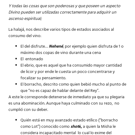
Y todas las cosas que son poderosas y que poseen un aspecto
Divino pueden ser utilizadas correctamente para adquirir un
ascenso espiritual;
La halajá, nos describe varios tipos de estados asociados al
consumo del vino:
El del disfrute…
Nehen
é
, por ejemplo quien disfruta de 1 o
máximo dos copas de vino durante una cena
El entonado
El ebrio, que es aquel que ha consumido mayor cantidad
de licor y por ende le cuesta un poco concentrarse y
focalizar su pensamiento.
El borracho, descrito como quien bebió mucho al punto de
que “no es capaz de hablar delante del Rey”.
A este le corresponde detenerse de inmediato ya que su plegaria
es una abominación. Aunque haya culminado con su rezo, no
cumplió con su deber.
Quién está en muy avanzado estado etílico (“borracho
como Lot”) conocido como
shot
é,
a quien la Misha le
considera incapacitado mental lo cual lo exime del