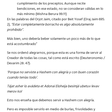
cumplimiento de los preceptos. Aunque recite
bendiciones, en ese estado, no se consideran válidas en lo
más mínimo (Mishna Berura 99:11)
En las palabras del Orjot Jaim, citado por Beit Yosef (Oraj Jaim 695:
2),
“Estar completamente
borracho
es algo absolutamente
prohibido”.
Más bien, uno debería beber solamente un poco más de lo que
está acostumbrado”
Se nos ordenó alegrarnos, porque esta es una forma de servir al
Creador de todas las cosas, tal como está escrito (Deuteronomio /
Devarim 28: 47):
‘Porque no serviste a Hashem con alegría y con buen corazón
cuando tenías todo’.
Tájat asher lo avádeta et Adonai Eloheija besimjá ubetuv levav
merov kol
Esto nos enseña que debemos servir a Hashem con alegría.
Pero es imposible servirlo en medio de burlas, frivolidades y