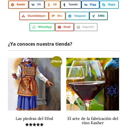
Reddit
VK
OK
Tumblr
Digg
Skype
StumbleUpon
Mix
Telegram
XING
WhatsApp
Email
Imprimir
¿Ya conoces nuestra tienda?
¡Oferta!
Las piedras del Efod
El arte de la fabricación del
vino Kasher