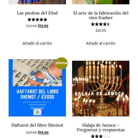
Las piedras del Efod
El arte de la fabricación del
vino Kasher
$
20.00
$
15.00
Valorado
con
$
20.00
Valorado
5.00
con
de 5
4.50
de 5
Añadir al carrito
Añadir al carrito
¡Oferta!
Haftarot del libro Shemot
Halaja de Januca –
Preguntas y respuestas
$
20.00
$
14.00