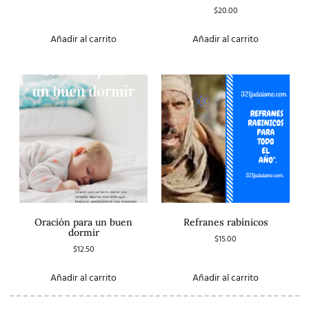
$
20.00
Valorado
con
3.00
de 5
Añadir al carrito
Añadir al carrito
Oración para un buen
Refranes rabínicos
dormir
$
15.00
$
12.50
Añadir al carrito
Añadir al carrito