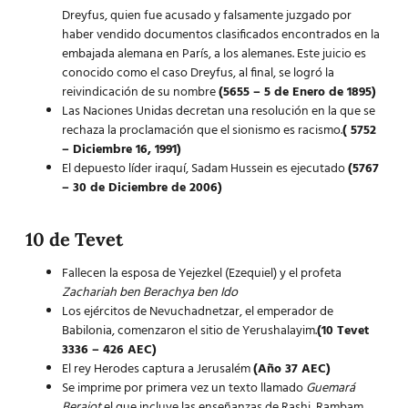
Dreyfus, quien fue acusado y falsamente juzgado por
haber vendido documentos clasificados encontrados en la
embajada alemana en París, a los alemanes. Este juicio es
conocido como el caso Dreyfus, al final, se logró la
reivindicación de su nombre
(5655 – 5 de Enero de 1895)
Las Naciones Unidas decretan una resolución en la que se
rechaza la proclamación que el sionismo es racismo.
( 5752
– Diciembre 16, 1991)
El depuesto líder iraquí, Sadam Hussein es ejecutado
(5767
– 30 de Diciembre de 2006)
10 de Tevet
Fallecen la esposa de Yejezkel (Ezequiel) y el profeta
Zachariah ben Berachya ben Ido
Los ejércitos de Nevuchadnetzar, el emperador de
Babilonia, comenzaron el sitio de Yerushalayim.
(10 Tevet
3336 – 426 AEC)
El rey Herodes captura a Jerusalém
(Año 37 AEC)
Se imprime por primera vez un texto llamado
Guemará
Berajot
el que incluye las enseñanzas de Rashi, Rambam,