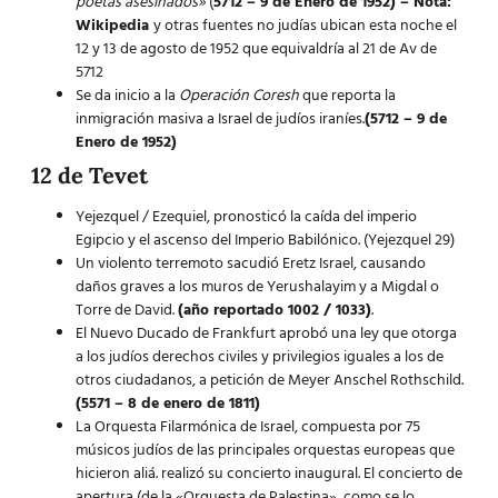
poetas asesinados»
(
5712 – 9 de Enero de 1952) – Nota:
Wikipedia
y otras fuentes no judías ubican esta noche el
12 y 13 de agosto de 1952 que equivaldría al 21 de Av de
5712
Se da inicio a la
Operación Coresh
que reporta la
inmigración masiva a Israel de judíos iraníes.
(5712 – 9 de
Enero de 1952)
12 de Tevet
Yejezquel / Ezequiel, pronosticó la caída del imperio
Egipcio y el ascenso del Imperio Babilónico. (Yejezquel 29)
Un violento terremoto sacudió Eretz Israel, causando
daños graves a los muros de Yerushalayim y a Migdal o
Torre de David.
(año reportado 1002 / 1033)
.
El Nuevo Ducado de Frankfurt aprobó una ley que otorga
a los judíos derechos civiles y privilegios iguales a los de
otros ciudadanos, a petición de Meyer Anschel Rothschild.
(5571 – 8 de enero de 1811)
La Orquesta Filarmónica de Israel, compuesta por 75
músicos judíos de las principales orquestas europeas que
hicieron aliá. realizó su concierto inaugural. El concierto de
apertura (de la «Orquesta de Palestina», como se lo