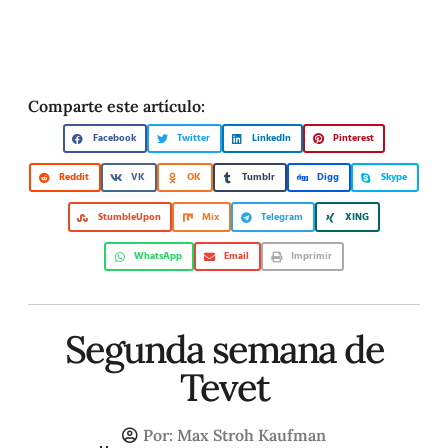
Comparte este artículo:
Facebook
Twitter
LinkedIn
Pinterest
Reddit
VK
OK
Tumblr
Digg
Skype
StumbleUpon
Mix
Telegram
XING
WhatsApp
Email
Imprimir
Segunda semana de
Tevet
Por:
Max Stroh Kaufman