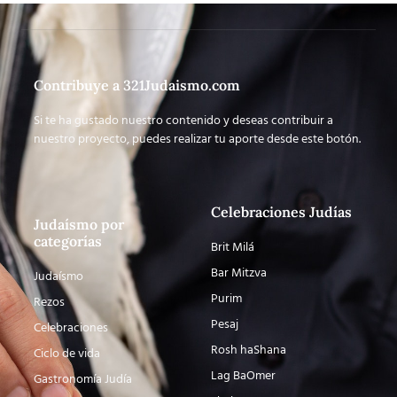
Contribuye a 321Judaismo.com
Si te ha gustado nuestro contenido y deseas contribuir a
nuestro proyecto, puedes realizar tu aporte desde este botón.
Celebraciones Judías
Judaísmo por
categorías
Brit Milá
Bar Mitzva
Judaísmo
Purim
Rezos
Pesaj
Celebraciones
Rosh haShana
Ciclo de vida
Lag BaOmer
Gastronomía Judía