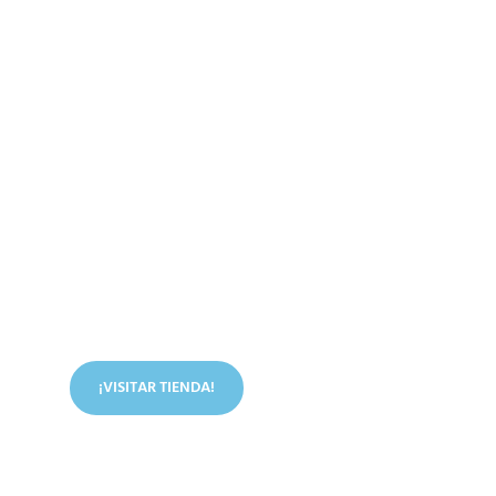
Conoce nuestra tienda
En nuestra tienda tenemos libros digitales, cursos,
artículos judíos y mucho más.
¡VISITAR TIENDA!