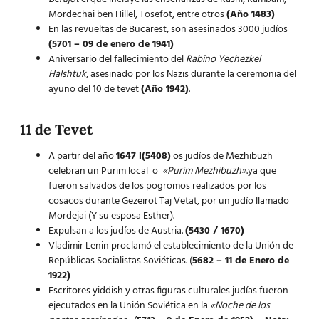
Mordechai ben Hillel, Tosefot, entre otros
(Año 1483)
En las revueltas de Bucarest, son asesinados 3000 judíos
(5701 – 09 de enero de 1941)
Aniversario del fallecimiento del
Rabino Yechezkel
Halshtuk
, asesinado por los Nazis durante la ceremonia del
ayuno del 10 de tevet
(Año 1942)
.
11 de Tevet
A partir del año
1647 l(5408)
os judíos de Mezhibuzh
celebran un Purim local o
«Purim Mezhibuzh»
.ya que
fueron salvados de los pogromos realizados por los
cosacos durante Gezeirot Taj Vetat, por un judío llamado
Mordejai (Y su esposa Esther).
Expulsan a los judíos de Austria.
(5430 / 1670)
Vladimir Lenin proclamó el establecimiento de la Unión de
Repúblicas Socialistas Soviéticas. (
5682 – 11 de Enero de
1922)
Escritores yiddish y otras figuras culturales judías fueron
ejecutados en la Unión Soviética en la
«Noche de los