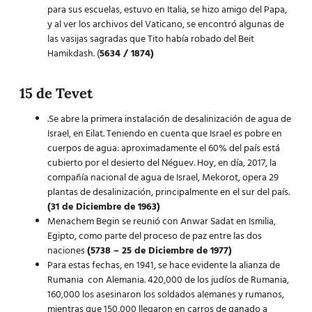
para sus escuelas, estuvo en Italia, se hizo amigo del Papa,
y al ver los archivos del Vaticano, se encontró algunas de
las vasijas sagradas que Tito había robado del Beit
Hamikdash. (
5634 / 1874)
15 de Tevet
.Se abre la primera instalación de desalinización de agua de
Israel, en Eilat. Teniendo en cuenta que Israel es pobre en
cuerpos de agua: aproximadamente el 60% del país está
cubierto por el desierto del Néguev. Hoy, en día, 2017, la
compañía nacional de agua de Israel, Mekorot, opera 29
plantas de desalinización, principalmente en el sur del país.
(31 de Diciembre de 1963)
Menachem Begin se reunió con Anwar Sadat en Ismilia,
Egipto, como parte del proceso de paz entre las dos
naciones
(5738 – 25 de Diciembre de 1977)
Para estas fechas, en 1941, se hace evidente la alianza de
Rumania con Alemania. 420,000 de los judíos de Rumania,
160,000 los asesinaron los soldados alemanes y rumanos,
mientras que 150,000 llegaron en carros de ganado a