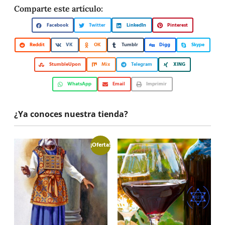
Comparte este artículo:
Facebook
Twitter
LinkedIn
Pinterest
Reddit
VK
OK
Tumblr
Digg
Skype
StumbleUpon
Mix
Telegram
XING
WhatsApp
Email
Imprimir
¿Ya conoces nuestra tienda?
¡Oferta!