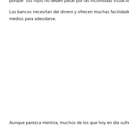
porque “sus hijos no deben pasar por las incómodas situacio
Los bancos necesitan del dinero y ofrecen muchas facilidades 
medios para adeudarse.
Aunque parezca mentira, muchos de los que hoy en día sufre