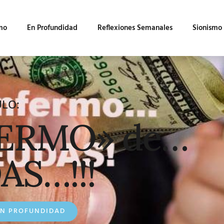
mo
En Profundidad
Reflexiones Semanales
Sionismo
ULO:
FERMO» de…
S…!!!
EN PROFUNDIDAD