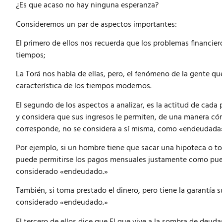
¿Es que acaso no hay ninguna esperanza?
Consideremos un par de aspectos importantes:
El primero de ellos nos recuerda que los problemas financiero
tiempos;
La Torá nos habla de ellas, pero, el fenómeno de la gente q
característica de los tiempos modernos.
El segundo de los aspectos a analizar, es la actitud de cad
y considera que sus ingresos le permiten, de una manera có
corresponde, no se considera a sí misma, como «endeudada
Por ejemplo, si un hombre tiene que sacar una hipoteca o t
puede permitirse los pagos mensuales justamente como puede
considerado «endeudado.»
También, si toma prestado el dinero, pero tiene la garantía su
considerado «endeudado.»
El tercero de ellos dice que El que vive a la sombra de deudas