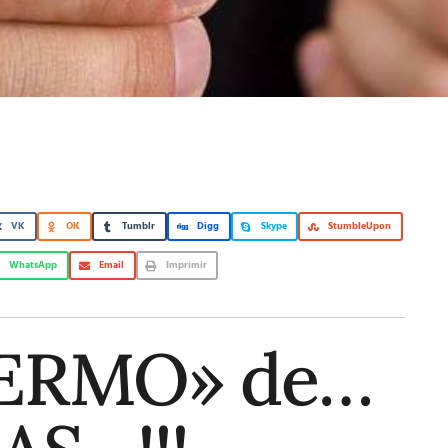
VK
OK
Tumblr
Digg
Skype
StumbleUpon
WhatsApp
Email
Imprimir
FERMO» de…