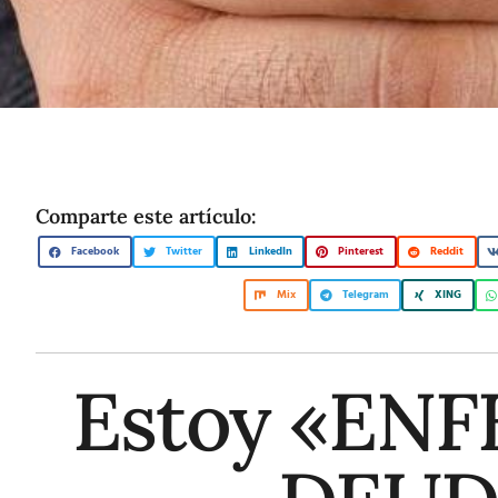
Comparte este artículo:
Facebook
Twitter
LinkedIn
Pinterest
Reddit
Mix
Telegram
XING
Estoy «EN