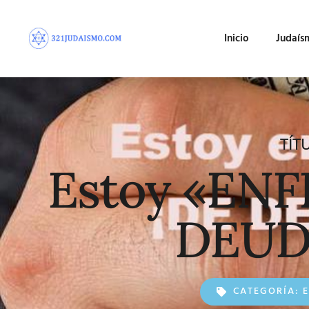
Inicio
Judaís
TÍT
Estoy «EN
DEUDA
CATEGORÍA: