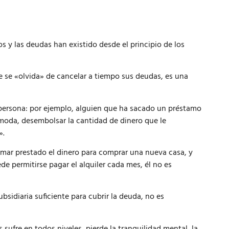
s y las deudas han existido desde el principio de los
ue se «olvida» de cancelar a tiempo sus deudas, es una
a persona: por ejemplo, alguien que ha sacado un préstamo
moda, desembolsar la cantidad de dinero que le
».
omar prestado el dinero para comprar una nueva casa, y
 permitirse pagar el alquiler cada mes, él no es
bsidiaria suficiente para cubrir la deuda, no es
 sufre en todos niveles, pierde la tranquilidad mental, la