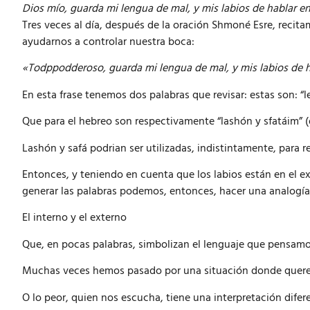
Dios mío, guarda mi lengua de mal, y mis labios de hablar 
Tres veces al día, después de la oración Shmoné Esre, reci
ayudarnos a controlar nuestra boca:
«Todppodderoso, guarda mi lengua de mal, y mis labios de 
En esta frase tenemos dos palabras que revisar: estas son: “l
Que para el hebreo son respectivamente “lashón y sfatáim” (d
Lashón y safá podrian ser utilizadas, indistintamente, para
Entonces, y teniendo en cuenta que los labios están en el exte
generar las palabras podemos, entonces, hacer una analogía 
El interno y el externo
Que, en pocas palabras, simbolizan el lenguaje que pensamo
Muchas veces hemos pasado por una situación donde querem
O lo peor, quien nos escucha, tiene una interpretación difer