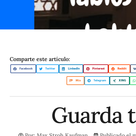
Comparte este artículo:
Facebook
Twitter
LinkedIn
Pinterest
Reddit
Mix
Telegram
XING
Guarda t
Por:
Max Stroh Kaufman
Publicado el
m