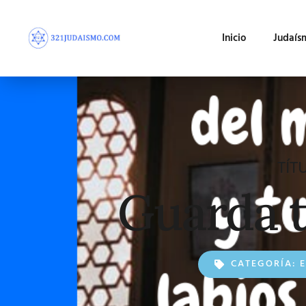
Inicio
Judaís
TÍT
Guarda t
CATEGORÍA: