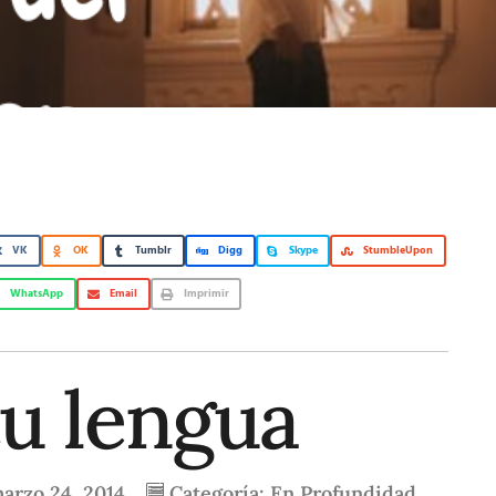
VK
OK
Tumblr
Digg
Skype
StumbleUpon
WhatsApp
Email
Imprimir
u lengua
arzo 24, 2014
Categoría:
En Profundidad