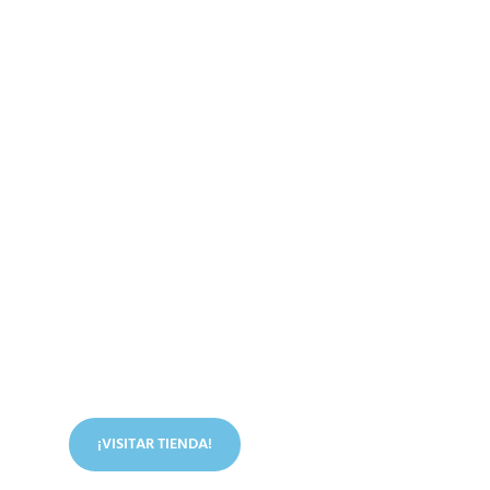
Conoce nuestra tienda
En nuestra tienda tenemos libros digitales, cursos,
artículos judíos y mucho más.
¡VISITAR TIENDA!