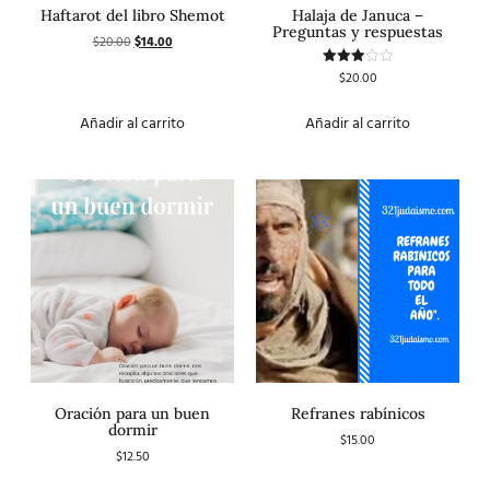
Haftarot del libro Shemot
Halaja de Januca –
Preguntas y respuestas
$
20.00
$
14.00
$
20.00
Valorado
con
3.00
de 5
Añadir al carrito
Añadir al carrito
Oración para un buen
Refranes rabínicos
dormir
$
15.00
$
12.50