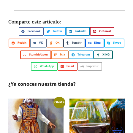
Comparte este artículo:
Facebook
Twitter
LinkedIn
Pinterest
Reddit
VK
OK
Tumblr
Digg
Skype
StumbleUpon
Mix
Telegram
XING
WhatsApp
Email
Imprimir
¿Ya conoces nuestra tienda?
¡Oferta!