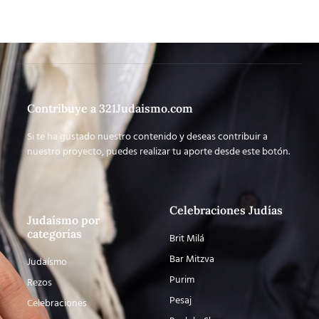
Contribuye a 321Judaismo.com
Si te ha gustado nuestro contenido y deseas contribuir a
nuestro proyecto, puedes realizar tu aporte desde este botón.
Celebraciones Judías
Judaísmo por
categorías
Brit Milá
Bar Mitzva
Judaísmo
Purim
Rezos
Pesaj
Celebraciones