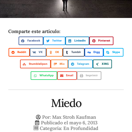
Comparte este artículo:
Facebook
Twitter
LinkedIn
Pinterest
Reddit
VK
OK
Tumblr
Digg
Skype
StumbleUpon
Mix
Telegram
XING
WhatsApp
Email
Imprimir
Miedo
Por:
Max Stroh Kaufman
Publicado el
mayo 6, 2013
Categoría:
En Profundidad