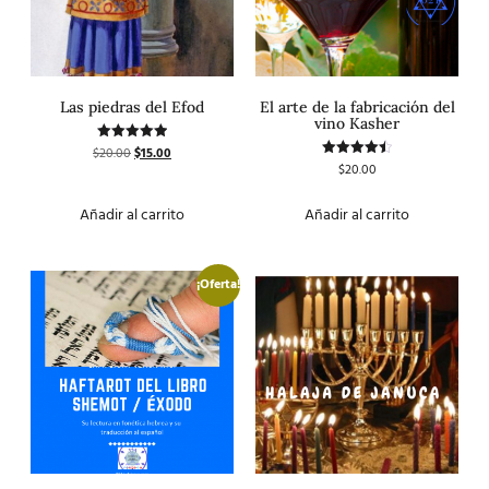
Las piedras del Efod
El arte de la fabricación del
vino Kasher
$
20.00
$
15.00
Valorado
con
$
20.00
Valorado
5.00
con
de 5
4.50
de 5
Añadir al carrito
Añadir al carrito
¡Oferta!