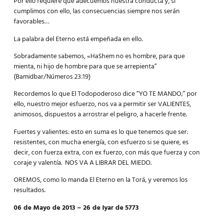
Por ello requiere que adecuemos nuestra conducta y, si
cumplimos con ello, las consecuencias siempre nos serán
favorables…
La palabra del Eterno está empeñada en ello.
Sobradamente sabemos, «HaShem no es hombre, para que
mienta, ni hijo de hombre para que se arrepienta”
(Bamidbar/Números 23:19)
Recordemos lo que El Todopoderoso dice “YO TE MANDO;” por
ello, nuestro mejor esfuerzo, nos va a permitir ser VALIENTES,
animosos, dispuestos a arrostrar el peligro, a hacerle frente.
Fuertes y valientes: esto en suma es lo que tenemos que ser:
resistentes, con mucha energía, con esfuerzo si se quiere, es
decir, con fuerza extra, con ex fuerzo, con más que fuerza y con
coraje y valentía. NOS VA A LIBRAR DEL MIEDO.
OREMOS, como lo manda El Eterno en la Torá, y veremos los
resultados.
06 de Mayo de 2013 – 26 de Iyar de 5773