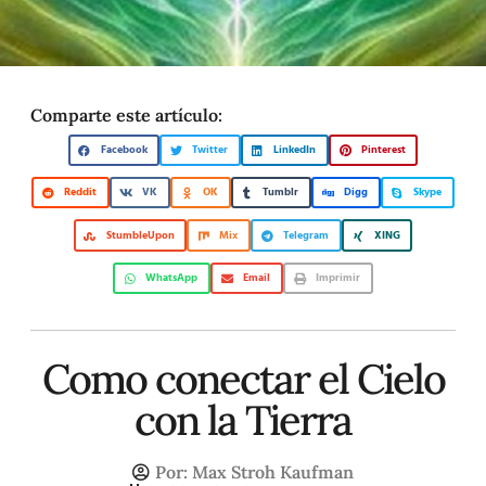
Comparte este artículo:
Facebook
Twitter
LinkedIn
Pinterest
Reddit
VK
OK
Tumblr
Digg
Skype
StumbleUpon
Mix
Telegram
XING
WhatsApp
Email
Imprimir
Como conectar el Cielo
con la Tierra
Por:
Max Stroh Kaufman