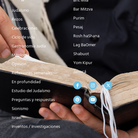
Brit Milá
Bar Mitzva
Judaísmo
Purim
Rezos
Pesaj
Celebraciones
Rosh haShana
Ciclo de vida
Lag BaOmer
Gastronomía Judía
Shabuot
Mitología
Yom Kipur
Opinión
Janucá
Reflexiones semanales
En profundidad
Estudio del Judaísmo
Preguntas y respuestas
Sionismo
Israel
Inventos / Investigaciones