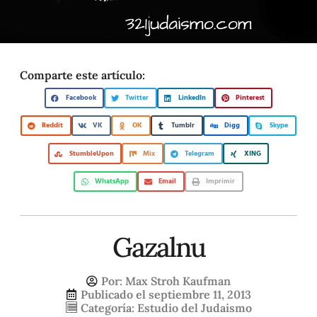
Comparte este artículo:
Facebook
Twitter
LinkedIn
Pinterest
Reddit
VK
OK
Tumblr
Digg
Skype
StumbleUpon
Mix
Telegram
XING
WhatsApp
Email
Imprimir
Gazalnu
Por:
Max Stroh Kaufman
Publicado el
septiembre 11, 2013
Categoría:
Estudio del Judaismo