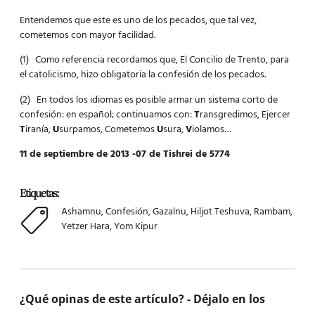
Entendemos que este es uno de los pecados, que tal vez,
cometemos con mayor facilidad.
(1) Como referencia recordamos que, El Concilio de Trento, para
el catolicismo, hizo obligatoria la confesión de los pecados.
(2) En todos los idiomas es posible armar un sistema corto de
confesión: en español; continuamos con:
T
ransgredimos, Ejercer
T
iranía,
U
surpamos, Cometemos
U
sura,
V
iolamos…
11 de septiembre de 2013 -07 de Tishrei de 5774
Etiquetas:
Ashamnu
,
Confesión
,
Gazalnu
,
Hiljot Teshuva
,
Rambam
,
Yetzer Hara
,
Yom Kipur
¿Qué opinas de este artículo? - Déjalo en los