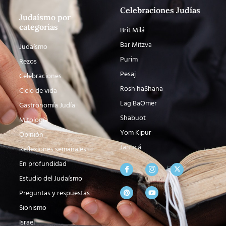
Celebraciones Judías
Judaísmo por
categorías
Brit Milá
Bar Mitzva
Judaísmo
Purim
Rezos
Pesaj
Celebraciones
Rosh haShana
Ciclo de vida
Lag BaOmer
Gastronomía Judía
Shabuot
Mitología
Yom Kipur
Opinión
Janucá
Reflexiones semanales
En profundidad
Estudio del Judaísmo
Preguntas y respuestas
Sionismo
Israel