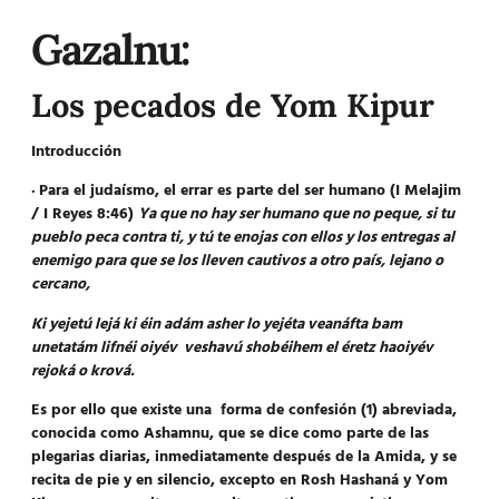
Gazalnu:
Los pecados de Yom Kipur
Introducción
·
Para el judaísmo, el errar es parte del ser humano (I Melajim
/ I Reyes 8:46)
Ya que no hay ser humano que no peque, si tu
pueblo peca contra ti, y tú te enojas con ellos y los entregas al
enemigo para que se los lleven cautivos a otro país, lejano o
cercano,
Ki yejetú lejá ki éin adám asher lo yejéta veanáfta bam
unetatám lifnéi oiyév veshavú shobéihem el éretz haoiyév
rejoká o krová.
Es por ello que existe una forma de confesión (1) abreviada,
conocida como
Ashamnu
, que se dice como parte de las
plegarias diarias, inmediatamente después de la Amida, y se
recita de pie y en silencio, excepto en Rosh Hashaná y Yom