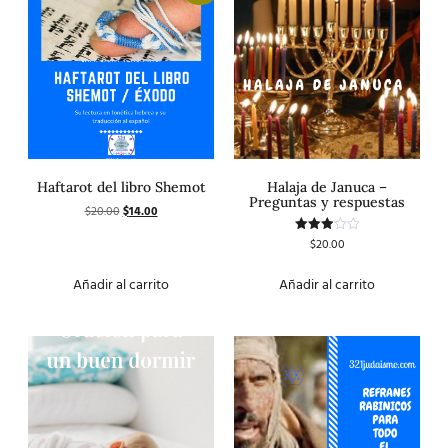
Haftarot del libro Shemot
Halaja de Januca –
Preguntas y respuestas
$
20.00
$
14.00
$
20.00
Valorado
con
3.00
de 5
Añadir al carrito
Añadir al carrito