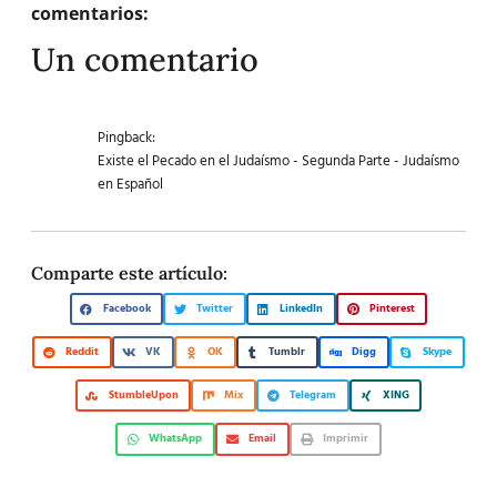
comentarios:
Un comentario
Pingback:
Existe el Pecado en el Judaísmo - Segunda Parte - Judaísmo
en Español
Comparte este artículo:
Facebook
Twitter
LinkedIn
Pinterest
Reddit
VK
OK
Tumblr
Digg
Skype
StumbleUpon
Mix
Telegram
XING
WhatsApp
Email
Imprimir