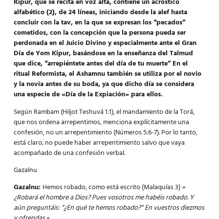
Kipur, que se recita en voz alta, contiene un acróstico
alfabético (2), de 24 líneas, iniciando desde la alef hasta
concluir con la tav, en la que se expresan los “pecados”
cometidos, con la concepción que la persona pueda ser
perdonada en el Juicio Divino y especialmente ante el Gran
Día de Yom Kipur, basándose en la enseñanza del Talmud
que dice, “arrepiéntete antes del día de tu muerte” En el
ritual Reformista, el Ashamnu también se utiliza por el novio
y la novia antes de su boda, ya que dicho día se considera
una especie de «Día de la Expiación» para ellos.
Según Rambam (Hiljot Teshuvá 1:1), el mandamiento de la Torá,
que nos ordena arrepentimos, menciona explícitamente una
confesión, no un arrepentimiento (Números 5:6-7). Por lo tanto,
está claro; no puede haber arrepentimiento salvo que vaya
acompañado de una confesión verbal.
Gazalnu
Gazalnu:
Hemos robado, como está escrito (Malaquías 3)
»
¿Robará el hombre a Dios? Pues vosotros me habéis robado. Y
aún preguntáis: “¿En qué te hemos robado?” En vuestros diezmos
y ofrendas.»