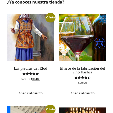
¿Ya conoces nuestra tienda?
¡Oferta!
Las piedras del Efod
El arte de la fabricación del
vino Kasher
$
20.00
$
15.00
Valorado
con
$
20.00
Valorado
5.00
con
de 5
4.50
de 5
Añadir al carrito
Añadir al carrito
¡Oferta!