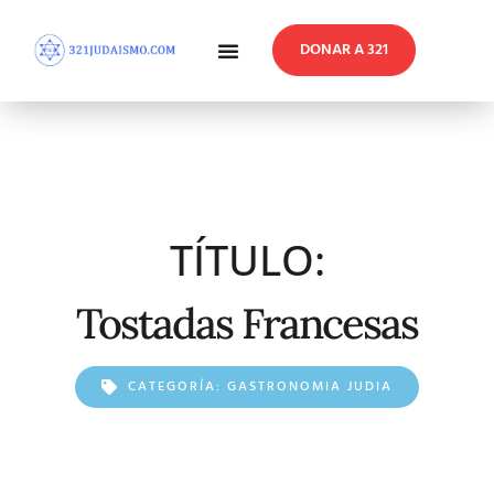
DONAR A 321
En Profundidad
Reflexiones Semanales
TÍTULO:
Tostadas Francesas
CATEGORÍA:
GASTRONOMIA JUDIA