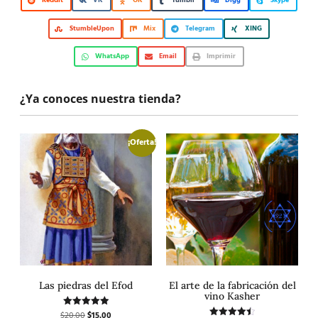
Reddit
VK
OK
Tumblr
Digg
Skype
StumbleUpon
Mix
Telegram
XING
WhatsApp
Email
Imprimir
¿Ya conoces nuestra tienda?
¡Oferta!
Las piedras del Efod
El arte de la fabricación del
vino Kasher
$
20.00
$
15.00
Valorado