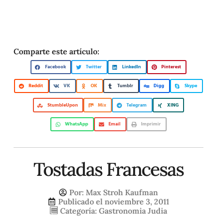
Comparte este artículo:
Facebook
Twitter
LinkedIn
Pinterest
Reddit
VK
OK
Tumblr
Digg
Skype
StumbleUpon
Mix
Telegram
XING
WhatsApp
Email
Imprimir
Tostadas Francesas
Por:
Max Stroh Kaufman
Publicado el
noviembre 3, 2011
Categoría:
Gastronomia Judia