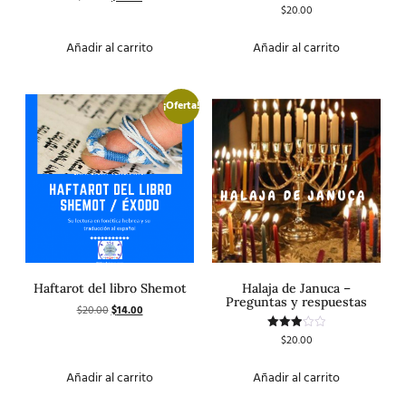
con
$
20.00
Valorado
5.00
con
de 5
4.50
de 5
Añadir al carrito
Añadir al carrito
¡Oferta!
Haftarot del libro Shemot
Halaja de Januca –
Preguntas y respuestas
$
20.00
$
14.00
$
20.00
Valorado
con
3.00
de 5
Añadir al carrito
Añadir al carrito