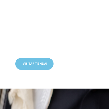
Conoce nuestra tienda
En nuestra tienda tenemos libros digitales, cursos,
artículos judíos y mucho más.
¡VISITAR TIENDA!