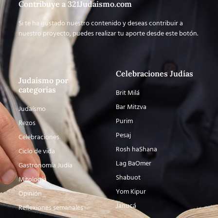
Contribuye a 321Judaismo.com
Si te ha gustado nuestro contenido y deseas contribuir a
nuestro proyecto, puedes realizar tu aporte desde este botón.
Celebraciones Judías
Judaísmo por
categorías
Brit Milá
Bar Mitzva
Judaísmo
Purim
Rezos
Pesaj
Celebraciones
Rosh haShana
Ciclo de vida
Lag BaOmer
Gastronomía Judía
Shabuot
Mitología
Yom Kipur
Opinión
Janucá
Reflexiones semanales