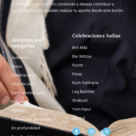
Si te ha gustado nuestro contenido y deseas contribuir a
nuestro proyecto, puedes realizar tu aporte desde este botón.
Celebraciones Judías
Judaísmo por
categorías
Brit Milá
Bar Mitzva
Judaísmo
Purim
Rezos
Pesaj
Celebraciones
Rosh haShana
Ciclo de vida
Lag BaOmer
Gastronomía Judía
Shabuot
Mitología
Yom Kipur
Opinión
Janucá
Reflexiones semanales
En profundidad