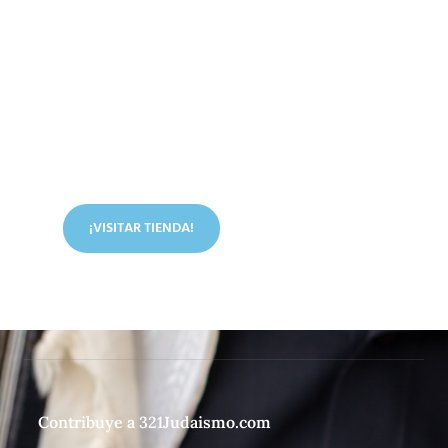
Conoce nuestra tienda
En nuestra tienda tenemos libros digitales, cursos,
artículos judíos y mucho más.
¡VISITAR TIENDA!
Contribuye a 321Judaismo.com