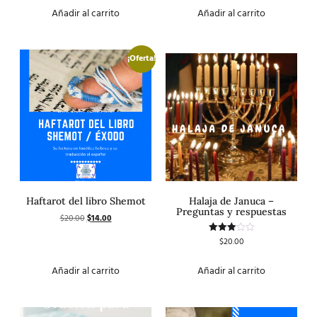
de 5
Añadir al carrito
Añadir al carrito
¡Oferta!
Haftarot del libro Shemot
Halaja de Januca –
Preguntas y respuestas
$
20.00
$
14.00
$
20.00
Valorado
con
3.00
de 5
Añadir al carrito
Añadir al carrito