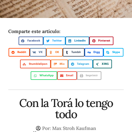
Comparte este artículo:
Facebook
Twitter
LinkedIn
Pinterest
Reddit
VK
OK
Tumblr
Digg
Skype
StumbleUpon
Mix
Telegram
XING
WhatsApp
Email
Imprimir
Con la Torá lo tengo
todo
Por:
Max Stroh Kaufman