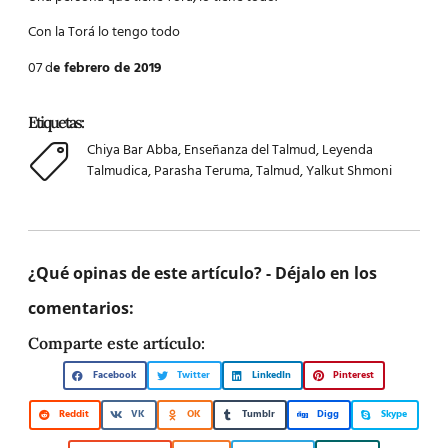
Con la Torá lo tengo todo
07 d
e febrero de 2019
Etiquetas:
Chiya Bar Abba
,
Enseñanza del Talmud
,
Leyenda
Talmudica
,
Parasha Teruma
,
Talmud
,
Yalkut Shmoni
¿Qué opinas de este artículo? - Déjalo en los
comentarios:
Comparte este artículo:
Facebook
Twitter
LinkedIn
Pinterest
Reddit
VK
OK
Tumblr
Digg
Skype