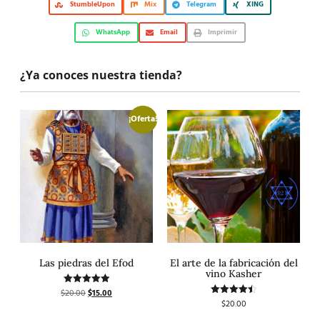
StumbleUpon
Mix
Telegram
XING
WhatsApp
Email
Imprimir
¿Ya conoces nuestra tienda?
¡Oferta!
Las piedras del Efod
El arte de la fabricación del
vino Kasher
$
20.00
$
15.00
Valorado
con
$
20.00
Valorado
5.00
con
de 5
4.50