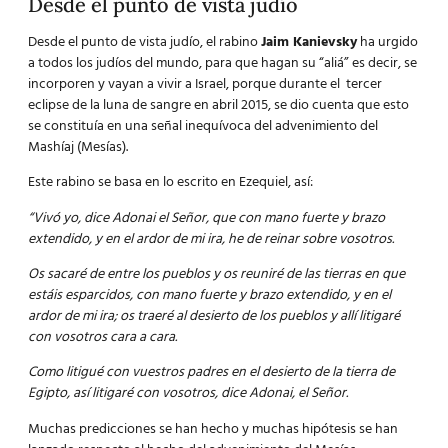
Desde el punto de vista judío
Desde el punto de vista judío, el rabino
Jaim Kanievsky
ha urgido
a todos los judíos del mundo, para que hagan su “aliá” es decir, se
incorporen y vayan a vivir a Israel, porque durante el tercer
eclipse de la luna de sangre en abril 2015, se dio cuenta que esto
se constituía en una señal inequívoca del advenimiento del
Mashíaj (Mesías).
Este rabino se basa en lo escrito en Ezequiel, así:
“Vivó yo, dice Adonai el Señor, que con mano fuerte y brazo
extendido, y en el ardor de mi ira, he de reinar sobre vosotros.
Os sacaré de entre los pueblos y os reuniré de las tierras en que
estáis esparcidos, con mano fuerte y brazo extendido, y en el
ardor de mi ira; os traeré al desierto de los pueblos y allí litigaré
con vosotros cara a cara.
Como litigué con vuestros padres en el desierto de la tierra de
Egipto, así litigaré con vosotros, dice Adonai, el Señor.
Muchas predicciones se han hecho y muchas hipótesis se han