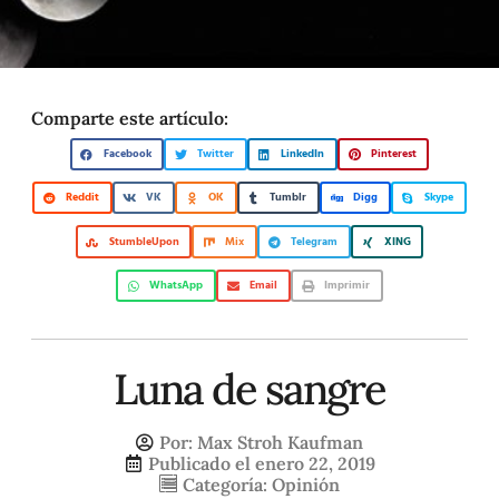
Comparte este artículo:
Facebook
Twitter
LinkedIn
Pinterest
Reddit
VK
OK
Tumblr
Digg
Skype
StumbleUpon
Mix
Telegram
XING
WhatsApp
Email
Imprimir
Luna de sangre
Por:
Max Stroh Kaufman
Publicado el
enero 22, 2019
Categoría:
Opinión