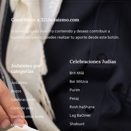
Contribuye a 321Judaismo.com
Si te ha gustado nuestro contenido y deseas contribuir a
nuestro proyecto, puedes realizar tu aporte desde este botón.
Celebraciones Judías
Judaísmo por
categorías
Brit Milá
Bar Mitzva
Judaísmo
Purim
Rezos
Pesaj
Celebraciones
Rosh haShana
Ciclo de vida
Lag BaOmer
Gastronomía Judía
Shabuot
Mitología