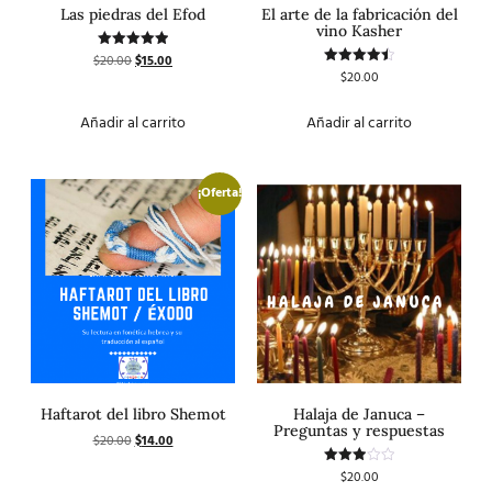
Las piedras del Efod
El arte de la fabricación del
vino Kasher
$
20.00
$
15.00
Valorado
con
$
20.00
Valorado
5.00
con
de 5
4.50
de 5
Añadir al carrito
Añadir al carrito
¡Oferta!
Haftarot del libro Shemot
Halaja de Januca –
Preguntas y respuestas
$
20.00
$
14.00
$
20.00
Valorado
con