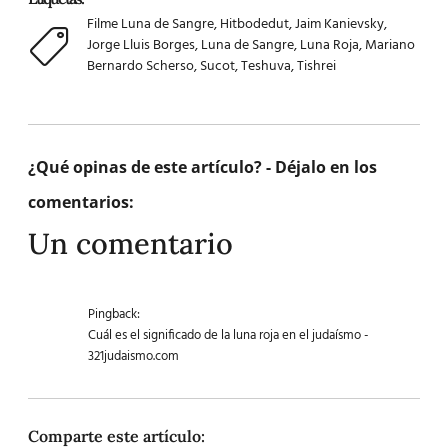
Filme Luna de Sangre
,
Hitbodedut
,
Jaim Kanievsky
,
Jorge Lluis Borges
,
Luna de Sangre
,
Luna Roja
,
Mariano
Bernardo Scherso
,
Sucot
,
Teshuva
,
Tishrei
¿Qué opinas de este artículo? - Déjalo en los
comentarios:
Un comentario
Pingback:
Cuál es el significado de la luna roja en el judaísmo -
321judaismo.com
Comparte este artículo: