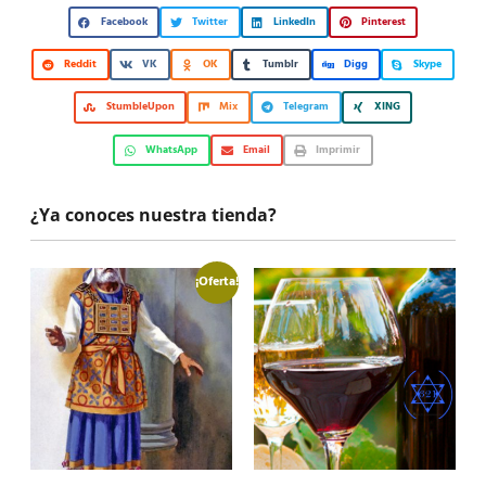
Facebook
Twitter
LinkedIn
Pinterest
Reddit
VK
OK
Tumblr
Digg
Skype
StumbleUpon
Mix
Telegram
XING
WhatsApp
Email
Imprimir
¿Ya conoces nuestra tienda?
¡Oferta!