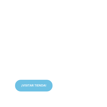
Conoce nuestra tienda
En nuestra tienda tenemos libros digitales, cursos,
artículos judíos y mucho más.
¡VISITAR TIENDA!