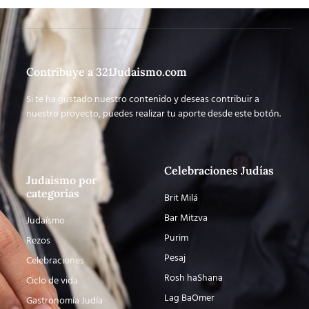
Contribuye a 321Judaismo.com
Si te ha gustado nuestro contenido y deseas contribuir a
nuestro proyecto, puedes realizar tu aporte desde este botón.
Celebraciones Judías
Judaísmo por
categorías
Brit Milá
Bar Mitzva
Judaísmo
Purim
Rezos
Pesaj
Celebraciones
Rosh haShana
Ciclo de vida
Lag BaOmer
Gastronomía Judía