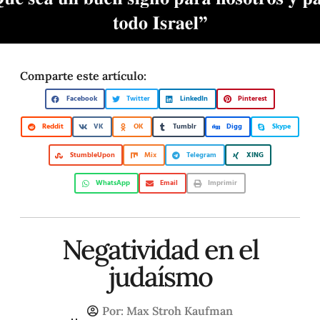
Comparte este artículo:
Facebook
Twitter
LinkedIn
Pinterest
Reddit
VK
OK
Tumblr
Digg
Skype
StumbleUpon
Mix
Telegram
XING
WhatsApp
Email
Imprimir
Negatividad en el
judaísmo
Por:
Max Stroh Kaufman