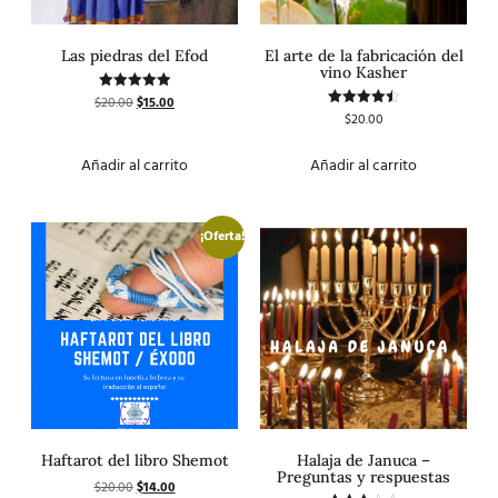
Las piedras del Efod
El arte de la fabricación del
vino Kasher
$
20.00
$
15.00
Valorado
con
$
20.00
Valorado
5.00
con
de 5
4.50
de 5
Añadir al carrito
Añadir al carrito
¡Oferta!
Haftarot del libro Shemot
Halaja de Januca –
Preguntas y respuestas
$
20.00
$
14.00