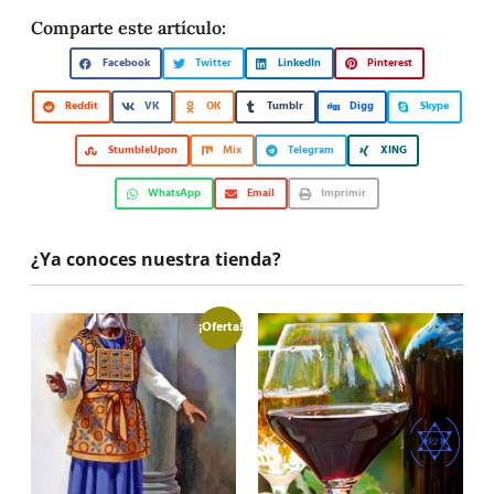
Comparte este artículo:
Facebook
Twitter
LinkedIn
Pinterest
Reddit
VK
OK
Tumblr
Digg
Skype
StumbleUpon
Mix
Telegram
XING
WhatsApp
Email
Imprimir
¿Ya conoces nuestra tienda?
¡Oferta!