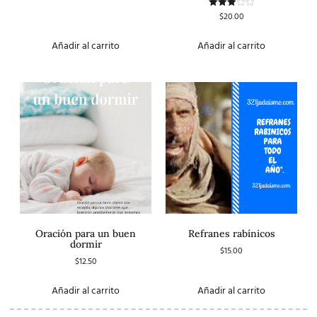
$
20.00
Valorado
con
3.00
de 5
Añadir al carrito
Añadir al carrito
Oración para un buen
Refranes rabínicos
dormir
$
15.00
$
12.50
Añadir al carrito
Añadir al carrito