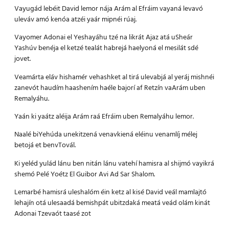
Vayugád lebéit David lemor nája Arám al Efráim vayaná levavó
uleváv amó kenóa atzéi yaár mipnéi rúaj.
Vayomer Adonai el Yeshayáhu tzé na likrát Ajaz atá uSheár
Yashúv benéja el ketzé tealát habrejá haelyoná el mesilát sdé
jovet.
Veamárta eláv hishamér vehashket al tirá ulevabjá al yeráj mishnéi
zanevót haudím haashením haéle bajorí af Retzín vaArám uben
Remalyáhu.
Yaán ki yaátz aléija Arám raá Efráim uben Remalyáhu lemor.
Naalé biYehúda unekitzená venavkiená eléinu venamlíj mélej
betojá et benvTovál.
Ki yeléd yulád lánu ben nitán lánu vatehí hamisra al shijmó vayikrá
shemó Pelé Yoétz El Guibor Avi Ad Sar Shalom.
Lemarbé hamisrá uleshalóm éin ketz al kisé David veál mamlajtó
lehajín otá ulesaadá bemishpát ubitzdaká meatá veád olám kinát
Adonai Tzevaót taasé zot