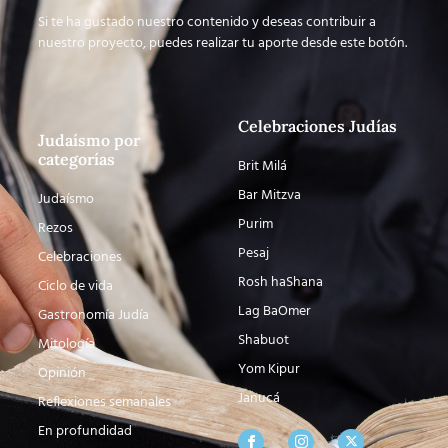
Si te ha gustado nuestro contenido y deseas contribuir a
nuestro proyecto, puedes realizar tu aporte desde este botón.
Celebraciones Judías
Judaísmo por
categorías
Brit Milá
Bar Mitzva
Judaísmo
Purim
Rezos
Pesaj
Celebraciones
Rosh haShana
Ciclo de vida
Lag BaOmer
Gastronomía Judía
Shabuot
Mitología
Yom Kipur
Opinión
Janucá
Reflexiones semanales
En profundidad