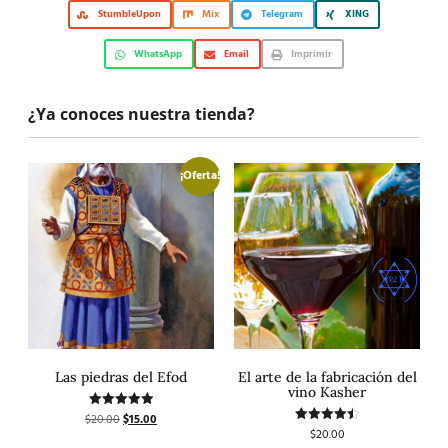
StumbleUpon
Mix
Telegram
XING
WhatsApp
Email
Imprimir
¿Ya conoces nuestra tienda?
¡Oferta!
Las piedras del Efod
El arte de la fabricación del
vino Kasher
$
20.00
$
15.00
Valorado
con
$
20.00
Valorado
5.00
con