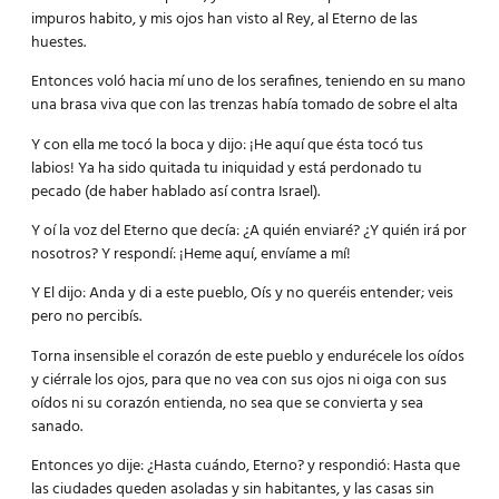
impuros habito, y mis ojos han visto al Rey, al Eterno de las
huestes.
Entonces voló hacia mí uno de los serafines, teniendo en su mano
una brasa viva que con las trenzas había tomado de sobre el alta
Y con ella me tocó la boca y dijo: ¡He aquí que ésta tocó tus
labios! Ya ha sido quitada tu iniquidad y está perdonado tu
pecado (de haber hablado así contra Israel).
Y oí la voz del Eterno que decía: ¿A quién enviaré? ¿Y quién irá por
nosotros? Y respondí: ¡Heme aquí, envíame a mí!
Y El dijo: Anda y di a este pueblo, Oís y no queréis entender; veis
pero no percibís.
Torna insensible el corazón de este pueblo y endurécele los oídos
y ciérrale los ojos, para que no vea con sus ojos ni oiga con sus
oídos ni su corazón entienda, no sea que se convierta y sea
sanado.
Entonces yo dije: ¿Hasta cuándo, Eterno? y respondió: Hasta que
las ciudades queden asoladas y sin habitantes, y las casas sin