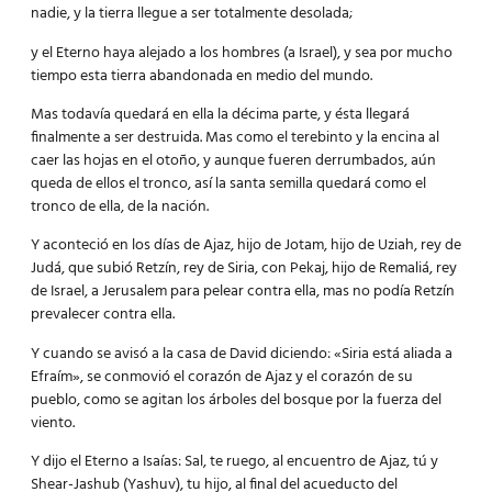
nadie, y la tierra llegue a ser totalmente desolada;
y el Eterno haya alejado a los hombres (a Israel), y sea por mucho
tiempo esta tierra abandonada en medio del mundo.
Mas todavía quedará en ella la décima parte, y ésta llegará
finalmente a ser destruida. Mas como el terebinto y la encina al
caer las hojas en el otoño, y aunque fueren derrumbados, aún
queda de ellos el tronco, así la santa semilla quedará como el
tronco de ella, de la nación.
Y aconteció en los días de Ajaz, hijo de Jotam, hijo de Uziah, rey de
Judá, que subió Retzín, rey de Siria, con Pekaj, hijo de Remaliá, rey
de Israel, a Jerusalem para pelear contra ella, mas no podía Retzín
prevalecer contra ella.
Y cuando se avisó a la casa de David diciendo: «Siria está aliada a
Efraím», se conmovió el corazón de Ajaz y el corazón de su
pueblo, como se agitan los árboles del bosque por la fuerza del
viento.
Y dijo el Eterno a Isaías: Sal, te ruego, al encuentro de Ajaz, tú y
Shear-Jashub (Yashuv), tu hijo, al final del acueducto del