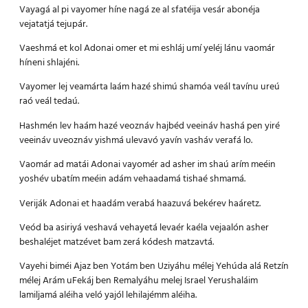
Vayagá al pi vayomer híne nagá ze al sfatéija vesár abonéja
vejatatjá tejupár.
Vaeshmá et kol Adonai omer et mi eshláj umí yeléj lánu vaomár
híneni shlajéni.
Vayomer lej veamárta laám hazé shimú shamóa veál tavínu ureú
raó veál tedaú.
Hashmén lev haám hazé veoznáv hajbéd veeináv hashá pen yiré
veeináv uveoznáv yishmá ulevavó yavín vasháv verafá lo.
Vaomár ad matái Adonai vayomér ad asher im shaú arím meéin
yoshév ubatím meéin adám vehaadamá tishaé shmamá.
Veriják Adonai et haadám verabá haazuvá bekérev haáretz.
Veód ba asiriyá veshavá vehayetá levaér kaéla vejaalón asher
beshaléjet matzévet bam zerá kódesh matzavtá.
Vayehi biméi Ajaz ben Yotám ben Uziyáhu mélej Yehúda alá Retzín
mélej Arám uFekáj ben Remalyáhu melej Israel Yerushaláim
lamiljamá aléiha veló yajól lehilajémm aléiha.