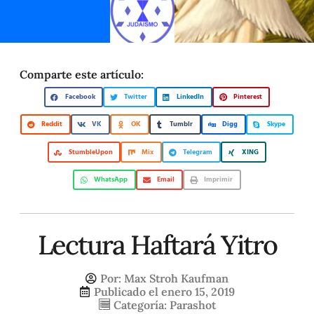
Comparte este artículo:
Facebook
Twitter
LinkedIn
Pinterest
Reddit
VK
OK
Tumblr
Digg
Skype
StumbleUpon
Mix
Telegram
XING
WhatsApp
Email
Imprimir
Lectura Haftará Yitro
Por:
Max Stroh Kaufman
Publicado el
enero 15, 2019
Categoría:
Parashot