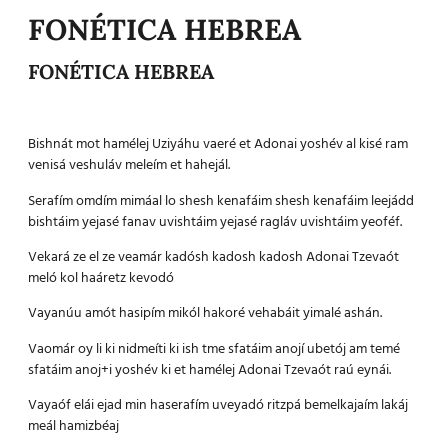
FONÉTICA HEBREA
FONÉTICA HEBREA
Bishnát mot hamélej Uziyáhu vaeré et Adonai yoshév al kisé ram
venisá veshuláv meleím et hahejál.
Serafím omdím mimáal lo shesh kenafáim shesh kenafáim leejádd
bishtáim yejasé fanav uvishtáim yejasé ragláv uvishtáim yeoféf.
Vekará ze el ze veamár kadósh kadosh kadosh Adonai Tzevaót
meló kol haáretz kevodó
Vayanúu amót hasipím mikól hakoré vehabáit yimalé ashán.
Vaomár oy li ki nidmeíti ki ish tme sfatáim anojí ubetój am temé
sfatáim anoj+i yoshév ki et hamélej Adonai Tzevaót raú eynái.
Vayaóf elái ejad min haserafím uveyadó ritzpá bemelkajaím lakáj
meál hamizbéaj