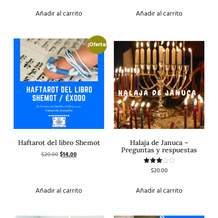
de 5
4.50
de 5
Añadir al carrito
Añadir al carrito
¡Oferta!
Haftarot del libro Shemot
Halaja de Januca –
Preguntas y respuestas
$
20.00
$
14.00
$
20.00
Valorado
con
3.00
de 5
Añadir al carrito
Añadir al carrito