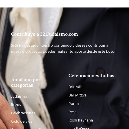
Contribuye a 321Judaismo.com
Si te ha gustado nuestro contenido y deseas contribuir a
nuestro proyecto, puedes realizar tu aporte desde este botón.
Celebraciones Judías
Judaísmo por
categorías
Brit Milá
Bar Mitzva
Judaísmo
Purim
Rezos
Pesaj
Celebraciones
Rosh haShana
Ciclo de vida
Lag BaOmer