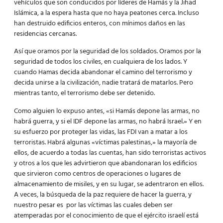
vehículos que son conducidos por líderes de Hamás y la Jihad
Islámica, a la espera hasta que no haya peatones cerca. Incluso
han destruido edificios enteros, con mínimos daños en las
residencias cercanas.
Así que
oramos
por la seguridad de los soldados. Oramos por la
seguridad de todos los civiles, en cualquiera de los lados. Y
cuando Hamas decida abandonar el camino del terrorismo y
decida unirse a la civilización, nadie tratará de matarlos. Pero
mientras tanto, el terrorismo debe ser detenido.
Como alguien lo expuso antes, «si Hamás depone las armas, no
habrá guerra, y si el IDF depone las armas, no habrá Israel.» Y en
su esfuerzo por proteger las vidas, las FDI van a matar a los
terroristas. Habrá algunas «víctimas palestinas,» la mayoría de
ellos, de acuerdo a todas las cuentas, han sido terroristas activos
y otros a los que les advirtieron que abandonaran los edificios
que sirvieron como centros de operaciones o lugares de
almacenamiento de misiles, y en su lugar, se adentraron en ellos.
A veces, la búsqueda de la paz requiere de hacer la guerra, y
nuestro pesar es por las víctimas las cuales deben ser
atemperadas por el conocimiento de que el ejército israelí está