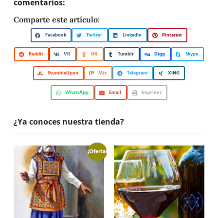
comentarios:
Comparte este artículo:
Facebook
Twitter
LinkedIn
Pinterest
Reddit
VK
OK
Tumblr
Digg
Skype
StumbleUpon
Mix
Telegram
XING
WhatsApp
Email
Imprimir
¿Ya conoces nuestra tienda?
¡Oferta!