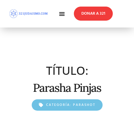
DONAR A 321
En Profundidad
Reflexiones Semanales
TÍTULO:
Parasha Pinjas
CATEGORÍA:
PARASHOT