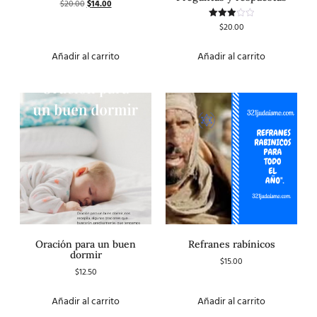
$
20.00
$
14.00
$
20.00
Valorado
con
3.00
de 5
Añadir al carrito
Añadir al carrito
Oración para un buen
Refranes rabínicos
dormir
$
15.00
$
12.50
Añadir al carrito
Añadir al carrito