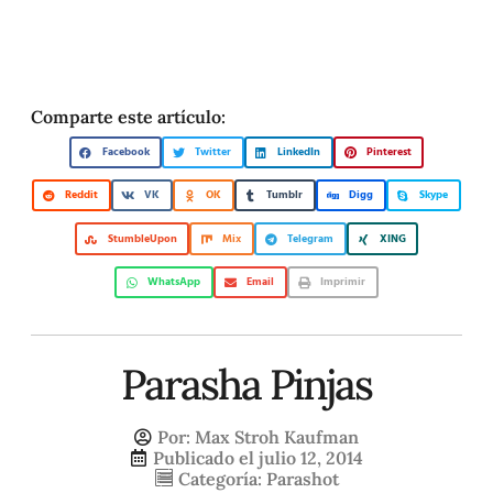
Comparte este artículo:
Facebook
Twitter
LinkedIn
Pinterest
Reddit
VK
OK
Tumblr
Digg
Skype
StumbleUpon
Mix
Telegram
XING
WhatsApp
Email
Imprimir
Parasha Pinjas
Por:
Max Stroh Kaufman
Publicado el
julio 12, 2014
Categoría:
Parashot