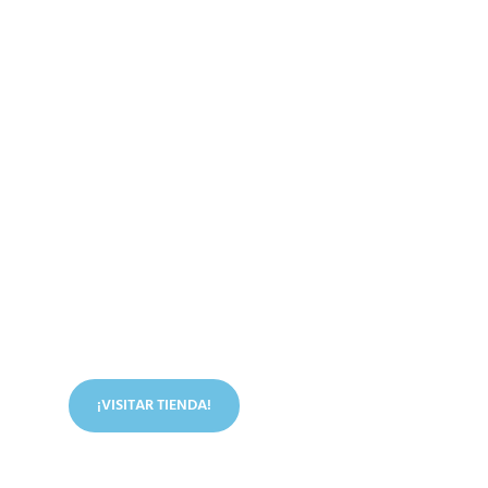
Conoce nuestra tienda
En nuestra tienda tenemos libros digitales, cursos,
artículos judíos y mucho más.
¡VISITAR TIENDA!