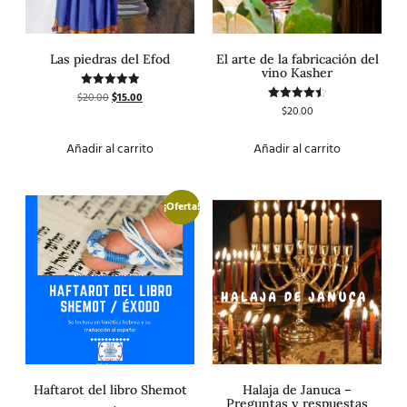
Las piedras del Efod
El arte de la fabricación del
vino Kasher
$
20.00
$
15.00
Valorado
con
$
20.00
Valorado
5.00
con
de 5
4.50
de 5
Añadir al carrito
Añadir al carrito
¡Oferta!
Haftarot del libro Shemot
Halaja de Januca –
Preguntas y respuestas