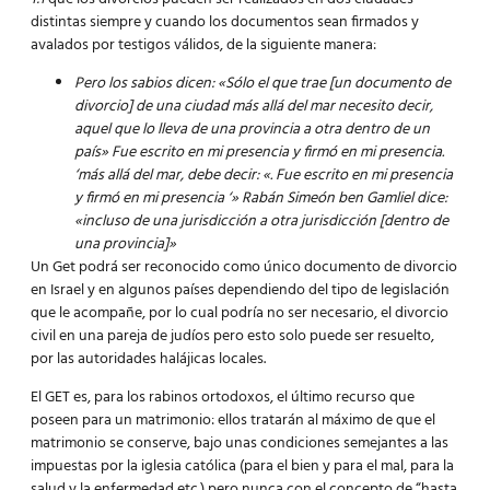
distintas siempre y cuando los documentos sean firmados y
avalados por testigos válidos, de la siguiente manera:
Pero los sabios dicen: «Sólo el que trae [un documento de
divorcio] de una ciudad más allá del mar necesito decir,
aquel que lo lleva de una provincia a otra dentro de un
país» Fue escrito en mi presencia y firmó en mi presencia.
‘más allá del mar, debe decir: «. Fue escrito en mi presencia
y firmó en mi presencia ‘» Rabán Simeón ben Gamliel dice:
«incluso de una jurisdicción a otra jurisdicción [dentro de
una provincia]»
Un Get podrá ser reconocido como único documento de divorcio
en Israel y en algunos países dependiendo del tipo de legislación
que le acompañe, por lo cual podría no ser necesario, el divorcio
civil en una pareja de judíos pero esto solo puede ser resuelto,
por las autoridades halájicas locales.
El GET es, para los rabinos ortodoxos, el último recurso que
poseen para un matrimonio: ellos tratarán al máximo de que el
matrimonio se conserve, bajo unas condiciones semejantes a las
impuestas por la iglesia católica (para el bien y para el mal, para la
salud y la enfermedad etc.) pero nunca con el concepto de “hasta