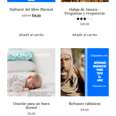
Haftarot del libro Shemot
Halaja de Januca –
Preguntas y respuestas
$
20.00
$
14.00
$
20.00
Valorado
con
3.00
de 5
Añadir al carrito
Añadir al carrito
Oración para un buen
Refranes rabínicos
dormir
$
15.00
$
12.50