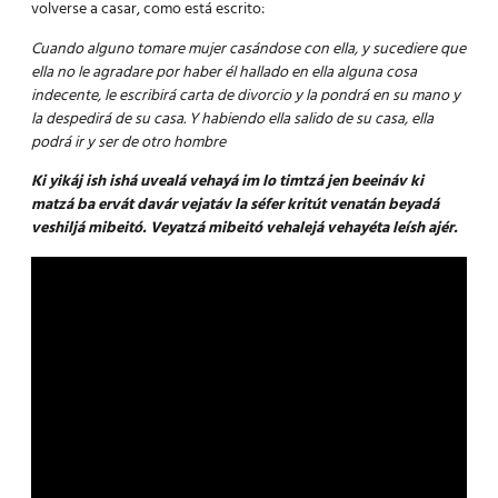
volverse a casar, como está escrito:
Cuando alguno tomare mujer casándose con ella, y sucediere que
ella no le agradare por haber él hallado en ella alguna cosa
indecente, le escribirá carta de divorcio y la pondrá en su mano y
la despedirá de su casa. Y habiendo ella salido de su casa, ella
podrá ir y ser de otro hombre
Ki yikáj ish ishá uvealá vehayá im lo timtzá jen beeináv ki
matzá ba ervát davár vejatáv la séfer kritút venatán beyadá
veshiljá mibeitó.
Veyatzá mibeitó vehalejá vehayéta leísh ajér.