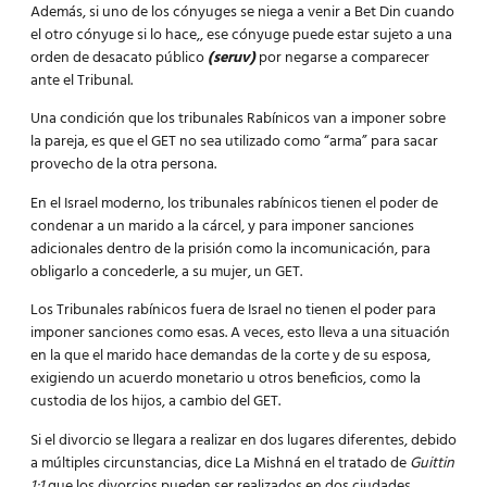
Además, si uno de los cónyuges se niega a venir a Bet Din cuando
el otro cónyuge si lo hace,, ese cónyuge puede estar sujeto a una
orden de desacato público
(seruv)
por negarse a comparecer
ante el Tribunal.
Una condición que los tribunales Rabínicos van a imponer sobre
la pareja, es que el GET no sea utilizado como “arma” para sacar
provecho de la otra persona.
En el Israel moderno, los tribunales rabínicos tienen el poder de
condenar a un marido a la cárcel, y para imponer sanciones
adicionales dentro de la prisión como la incomunicación, para
obligarlo a concederle, a su mujer, un GET.
Los Tribunales rabínicos fuera de Israel no tienen el poder para
imponer sanciones como esas. A veces, esto lleva a una situación
en la que el marido hace demandas de la corte y de su esposa,
exigiendo un acuerdo monetario u otros beneficios, como la
custodia de los hijos, a cambio del GET.
Si el divorcio se llegara a realizar en dos lugares diferentes, debido
a múltiples circunstancias, dice La Mishná en el tratado de
Guittin
1:1
que los divorcios pueden ser realizados en dos ciudades