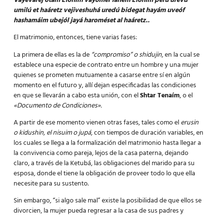
Vayevaréj otám Elohim vayomer lahem Elohim perú urevú
umilú et haáretz vejiveshuhá uredú bidegat hayám uveóf
hashamáim ubejól jayá haroméset al haáretz..
El matrimonio, entonces, tiene varias fases:
La primera de ellas es la de
“compromiso” o shidujin
, en la cual se
establece una especie de contrato entre un hombre y una mujer
quienes se prometen mutuamente a casarse entre sí en algún
momento en el futuro y, allí dejan especificadas las condiciones
en que se llevarán a cabo esta unión, con el
Shtar Tenaím
, o el
«Documento de Condiciones».
A partir de ese momento vienen otras fases, tales como el
erusin
o kidushin, el nisuim o jupá
, con tiempos de duración variables, en
los cuales se llega a la formalización del matrimonio hasta llegar a
la convivencia como pareja, lejos de la casa paterna, dejando
claro, a través de la Ketubá, las obligaciones del marido para su
esposa, donde el tiene la obligación de proveer todo lo que ella
necesite para su sustento.
Sin embargo, “si algo sale mal” existe la posibilidad de que ellos se
divorcien, la mujer pueda regresar a la casa de sus padres y