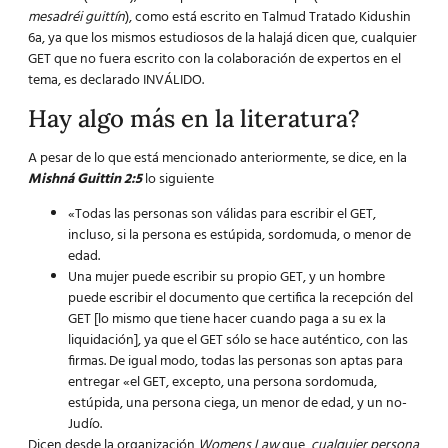
mesadréi guittín
), como está escrito en Talmud Tratado Kidushin
6a, ya que los mismos estudiosos de la halajá dicen que, cualquier
GET que no fuera escrito con la colaboración de expertos en el
tema, es declarado INVÁLIDO.
Hay algo más en la literatura?
A pesar de lo que está mencionado anteriormente, se dice, en la
Mishná Guittin 2:5
lo siguiente
«Todas las personas son válidas para escribir el GET,
incluso, si la persona es estúpida, sordomuda, o menor de
edad.
Una mujer puede escribir su propio GET, y un hombre
puede escribir el documento que certifica la recepción del
GET [lo mismo que tiene hacer cuando paga a su ex la
liquidación], ya que el GET sólo se hace auténtico, con las
firmas. De igual modo, todas las personas son aptas para
entregar «el GET, excepto, una persona sordomuda,
estúpida, una persona ciega, un menor de edad, y un no-
Judío.
Dicen desde la organización
Womens Law
que,
cualquier persona