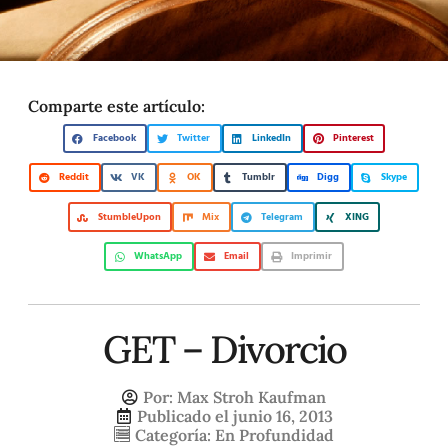
Comparte este artículo:
Facebook
Twitter
LinkedIn
Pinterest
Reddit
VK
OK
Tumblr
Digg
Skype
StumbleUpon
Mix
Telegram
XING
WhatsApp
Email
Imprimir
GET – Divorcio
Por:
Max Stroh Kaufman
Publicado el
junio 16, 2013
Categoría:
En Profundidad