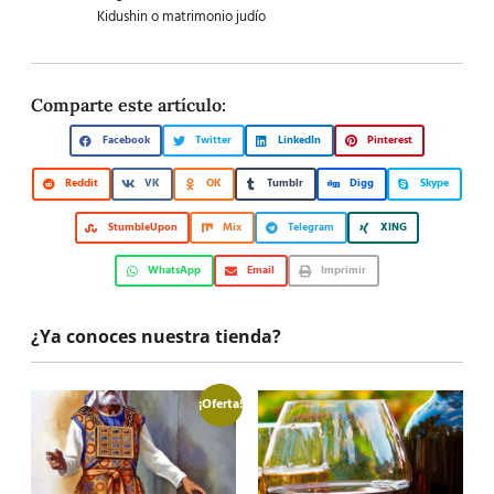
Kidushin o matrimonio judío
Comparte este artículo:
Facebook
Twitter
LinkedIn
Pinterest
Reddit
VK
OK
Tumblr
Digg
Skype
StumbleUpon
Mix
Telegram
XING
WhatsApp
Email
Imprimir
¿Ya conoces nuestra tienda?
¡Oferta!