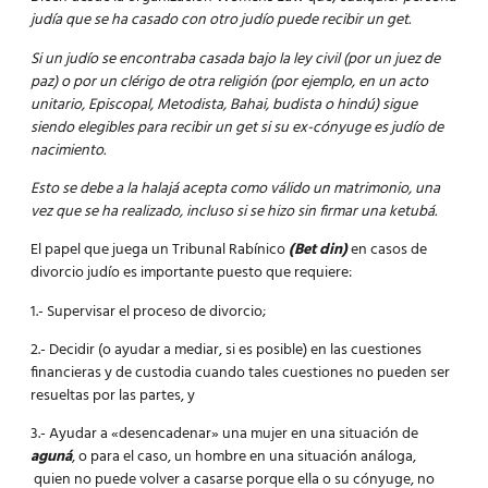
judía que se ha casado con otro judío puede recibir un get.
Si un judío se encontraba casada bajo la ley civil (por un juez de
paz) o por un clérigo de otra religión (por ejemplo, en un acto
unitario, Episcopal, Metodista, Bahai, budista o hindú) sigue
siendo elegibles para recibir un get si su ex-cónyuge es judío de
nacimiento.
Esto se debe a la halajá acepta como válido un matrimonio, una
vez que se ha realizado, incluso si se hizo sin firmar una ketubá.
El papel que juega un Tribunal Rabínico
(Bet din)
en casos de
divorcio judío es importante puesto que requiere:
1.- Supervisar el proceso de divorcio;
2.- Decidir (o ayudar a mediar, si es posible) en las cuestiones
financieras y de custodia cuando tales cuestiones no pueden ser
resueltas por las partes, y
3.- Ayudar a «desencadenar» una mujer en una situación de
aguná
, o para el caso, un hombre en una situación análoga,
quien no puede volver a casarse porque ella o su cónyuge, no