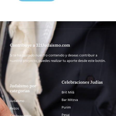
Contribuye a 321Judaismo.com
Si te ha gustado nuestro contenido y deseas contribuir a
nuestro proyecto, puedes realizar tu aporte desde este botón.
Celebraciones Judías
Judaísmo por
categorías
Brit Milá
Bar Mitzva
Judaísmo
Purim
Rezos
Pesaj