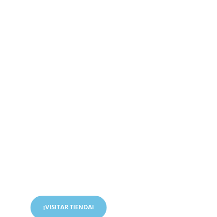
Conoce nuestra tienda
En nuestra tienda tenemos libros digitales, cursos,
artículos judíos y mucho más.
¡VISITAR TIENDA!