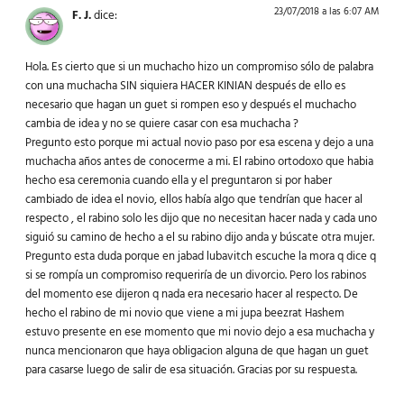
23/07/2018 a las 6:07 AM
F. J.
dice:
Hola. Es cierto que si un muchacho hizo un compromiso sólo de palabra
con una muchacha SIN siquiera HACER KINIAN después de ello es
necesario que hagan un guet si rompen eso y después el muchacho
cambia de idea y no se quiere casar con esa muchacha ?
Pregunto esto porque mi actual novio paso por esa escena y dejo a una
muchacha años antes de conocerme a mi. El rabino ortodoxo que habia
hecho esa ceremonia cuando ella y el preguntaron si por haber
cambiado de idea el novio, ellos había algo que tendrían que hacer al
respecto , el rabino solo les dijo que no necesitan hacer nada y cada uno
siguió su camino de hecho a el su rabino dijo anda y búscate otra mujer.
Pregunto esta duda porque en jabad lubavitch escuche la mora q dice q
si se rompía un compromiso requeriría de un divorcio. Pero los rabinos
del momento ese dijeron q nada era necesario hacer al respecto. De
hecho el rabino de mi novio que viene a mi jupa beezrat Hashem
estuvo presente en ese momento que mi novio dejo a esa muchacha y
nunca mencionaron que haya obligacion alguna de que hagan un guet
para casarse luego de salir de esa situación. Gracias por su respuesta.