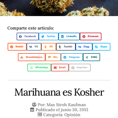
Comparte este artículo:
Facebook
Twitter
LinkedIn
Pinterest
Reddit
VK
OK
Tumblr
Digg
Skype
StumbleUpon
Mix
Telegram
XING
WhatsApp
Email
Imprimir
Marihuana es Kosher
Por:
Max Stroh Kaufman
Publicado el
junio 30, 2013
Categoría:
Opinión