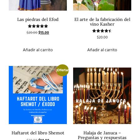
Las piedras del Efod
El arte de la fabricación del
vino Kasher
$
20.00
$
15.00
Valorado
con
$
20.00
Valorado
5.00
con
de 5
4.50
de 5
Añadir al carrito
Añadir al carrito
¡Oferta!
Haftarot del libro Shemot
Halaja de Januca –
Preguntas y respuestas