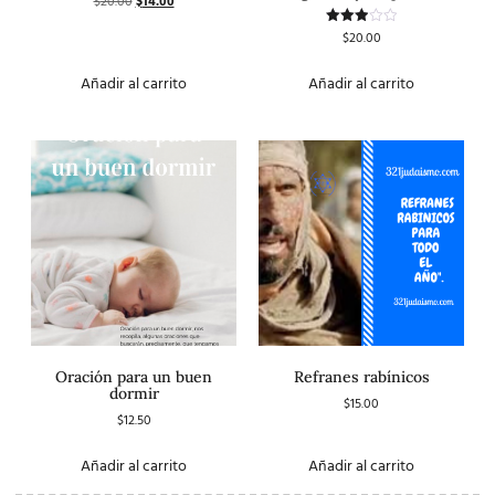
$
20.00
$
14.00
$
20.00
Valorado
con
3.00
de 5
Añadir al carrito
Añadir al carrito
Oración para un buen
Refranes rabínicos
dormir
$
15.00
$
12.50
Añadir al carrito
Añadir al carrito