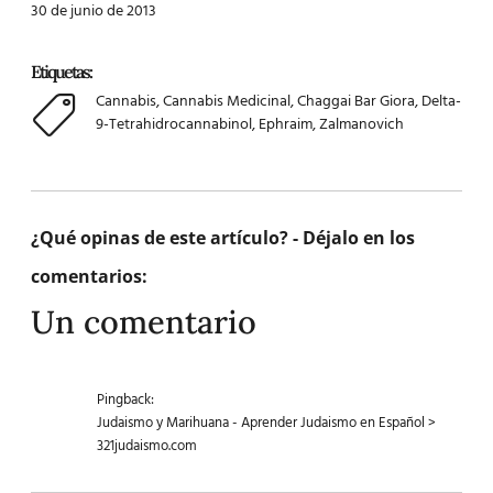
30 de junio de 2013
Etiquetas:
Cannabis
,
Cannabis Medicinal
,
Chaggai Bar Giora
,
Delta-
9-Tetrahidrocannabinol
,
Ephraim
,
Zalmanovich
¿Qué opinas de este artículo? - Déjalo en los
comentarios:
Un comentario
Pingback:
Judaismo y Marihuana - Aprender Judaismo en Español >
321judaismo.com