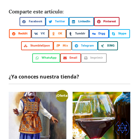
Comparte este artículo:
Facebook
Twitter
LinkedIn
Pinterest
Reddit
VK
OK
Tumblr
Digg
Skype
StumbleUpon
Mix
Telegram
XING
WhatsApp
Email
Imprimir
¿Ya conoces nuestra tienda?
¡Oferta!