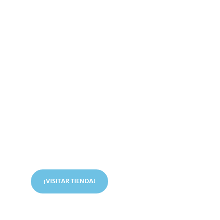
Conoce nuestra tienda
En nuestra tienda tenemos libros digitales, cursos,
artículos judíos y mucho más.
¡VISITAR TIENDA!