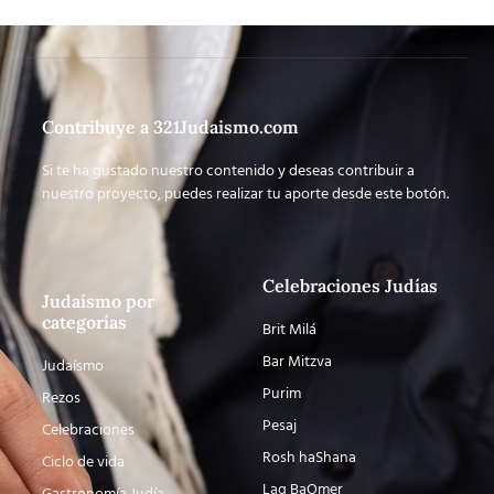
Contribuye a 321Judaismo.com
Si te ha gustado nuestro contenido y deseas contribuir a
nuestro proyecto, puedes realizar tu aporte desde este botón.
Celebraciones Judías
Judaísmo por
categorías
Brit Milá
Bar Mitzva
Judaísmo
Purim
Rezos
Pesaj
Celebraciones
Rosh haShana
Ciclo de vida
Lag BaOmer